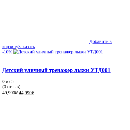
Добавить в
корзину
Заказать
-10%
Детский уличный тренажер лыжи УТД001
0
из 5
(
0
отзыв)
Первоначальная
Текущая
49,990
₽
44,990
₽
цена
цена:
составляла
44,990₽.
49,990₽.