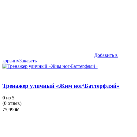
Добавить в
корзину
Заказать
Тренажер уличный «Жим ног\Баттерфляй»
0
из 5
(
0
отзыв)
75,990
₽