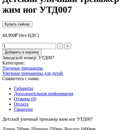
жим ног УТД007
Купить сейчас
44,990
₽
(без НДС)
Количество
-
+
товара
Добавить в корзину
Детский
Заводской номер:
УТД007
уличный
Категории:
тренажер
Уличные тренажеры
жим
Уличные тренажеры для детей
ног
Свяжитесь с нами:
УТД007
Габариты
Дополнительная информация
Отзывы (0)
Оплата
Гарантии
Детский уличный тренажер жим ног УТД007
Длина 700мм. Ширина 550мм. Высота 1600мм.