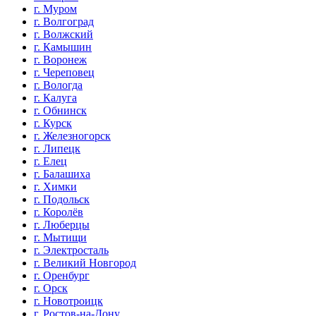
г. Муром
г. Волгоград
г. Волжский
г. Камышин
г. Воронеж
г. Череповец
г. Вологда
г. Калуга
г. Обнинск
г. Курск
г. Железногорск
г. Липецк
г. Елец
г. Балашиха
г. Химки
г. Подольск
г. Королёв
г. Люберцы
г. Мытищи
г. Электросталь
г. Великий Новгород
г. Оренбург
г. Орск
г. Новотроицк
г. Ростов-на-Дону