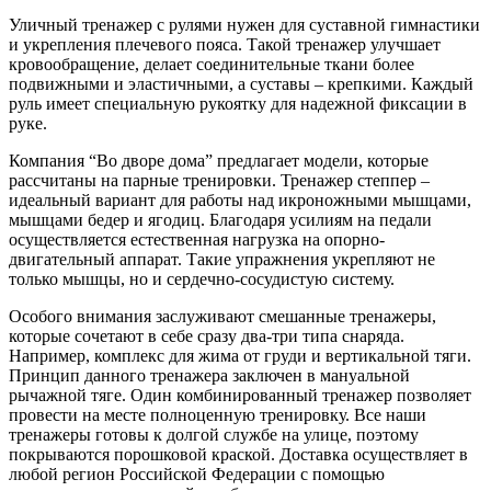
Уличный тренажер с рулями нужен для суставной гимнастики
и укрепления плечевого пояса. Такой тренажер улучшает
кровообращение, делает соединительные ткани более
подвижными и эластичными, а суставы – крепкими. Каждый
руль имеет специальную рукоятку для надежной фиксации в
руке.
Компания “Во дворе дома” предлагает модели, которые
рассчитаны на парные тренировки. Тренажер степпер –
идеальный вариант для работы над икроножными мышцами,
мышцами бедер и ягодиц. Благодаря усилиям на педали
осуществляется естественная нагрузка на опорно-
двигательный аппарат. Такие упражнения укрепляют не
только мышцы, но и сердечно-сосудистую систему.
Особого внимания заслуживают смешанные тренажеры,
которые сочетают в себе сразу два-три типа снаряда.
Например, комплекс для жима от груди и вертикальной тяги.
Принцип данного тренажера заключен в мануальной
рычажной тяге. Один комбинированный тренажер позволяет
провести на месте полноценную тренировку. Все наши
тренажеры готовы к долгой службе на улице, поэтому
покрываются порошковой краской. Доставка осуществляет в
любой регион Российской Федерации с помощью