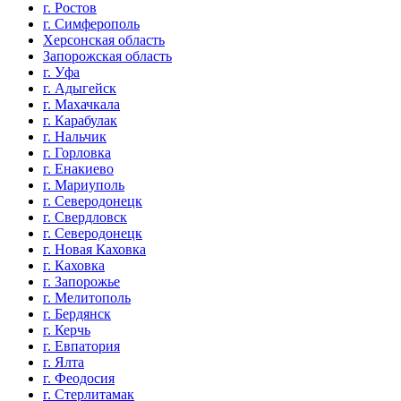
г. Ростов
г. Симферополь
Херсонская область
Запорожская область
г. Уфа
г. Адыгейск
г. Махачкала
г. Карабулак
г. Нальчик
г. Горловка
г. Енакиево
г. Мариуполь
г. Северодонецк
г. Свердловск
г. Северодонецк
г. Новая Каховка
г. Каховка
г. Запорожье
г. Мелитополь
г. Бердянск
г. Керчь
г. Евпатория
г. Ялта
г. Феодосия
г. Стерлитамак