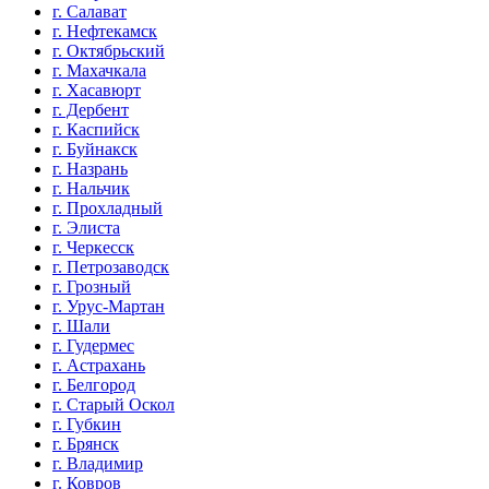
г. Салават
г. Нефтекамск
г. Октябрьский
г. Махачкала
г. Хасавюрт
г. Дербент
г. Каспийск
г. Буйнакск
г. Назрань
г. Нальчик
г. Прохладный
г. Элиста
г. Черкесск
г. Петрозаводск
г. Грозный
г. Урус-Мартан
г. Шали
г. Гудермес
г. Астрахань
г. Белгород
г. Старый Оскол
г. Губкин
г. Брянск
г. Владимир
г. Ковров