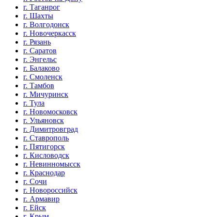
г. Таганрог
г. Шахты
г. Волгодонск
г. Новочеркасск
г. Рязань
г. Саратов
г. Энгельс
г. Балаково
г. Смоленск
г. Тамбов
г. Мичуринск
г. Тула
г. Новомосковск
г. Ульяновск
г. Димитровград
г. Ставрополь
г. Пятигорск
г. Кисловодск
г. Невинномысск
г. Краснодар
г. Сочи
г. Новороссийск
г. Армавир
г. Ейск
г. Крым