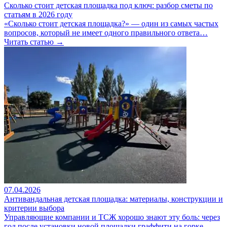
Сколько стоит детская площадка под ключ: разбор сметы по
статьям в 2026 году
«Сколько стоит детская площадка?» — один из самых частых
вопросов, который не имеет одного правильного ответа…
Читать статью →
07.04.2026
Антивандальная детская площадка: материалы, конструкции и
критерии выбора
Управляющие компании и ТСЖ хорошо знают эту боль: через
год после установки новой площадки граффити на горке,…