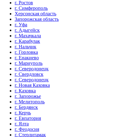
г. Ростов
г. Симферополь
Херсонская область
Запорожская область
г. Уфа
г. Адыгейск
г. Махачкала
г. Карабулак
г. Нальчик
г. Горловка
г. Енакиево
г. Мариуполь
г. Северодонецк
г. Свердловск
г. Северодонецк
г. Новая Каховка
г. Каховка
г. Запорожье
г. Мелитополь
г. Бердянск
г. Керчь
г. Евпатория
г. Ялта
г. Феодосия
г. Стерлитамак