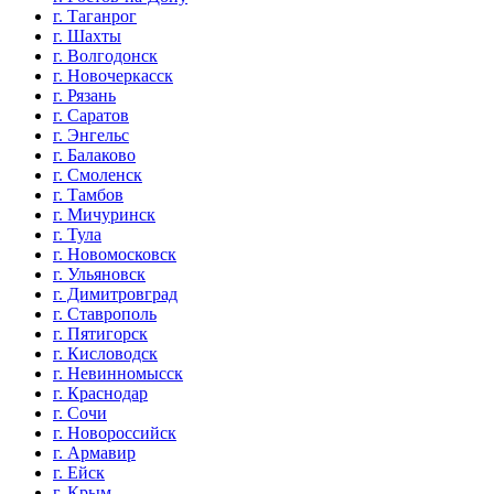
г. Таганрог
г. Шахты
г. Волгодонск
г. Новочеркасск
г. Рязань
г. Саратов
г. Энгельс
г. Балаково
г. Смоленск
г. Тамбов
г. Мичуринск
г. Тула
г. Новомосковск
г. Ульяновск
г. Димитровград
г. Ставрополь
г. Пятигорск
г. Кисловодск
г. Невинномысск
г. Краснодар
г. Сочи
г. Новороссийск
г. Армавир
г. Ейск
г. Крым