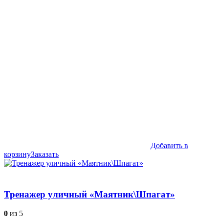
цена
цена:
составляла
35,990₽.
44,990₽.
Добавить в
корзину
Заказать
Тренажер уличный «Маятник\Шпагат»
0
из 5