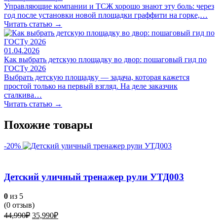
Управляющие компании и ТСЖ хорошо знают эту боль: через
год после установки новой площадки граффити на горке,…
Читать статью →
01.04.2026
Как выбрать детскую площадку во двор: пошаговый гид по
ГОСТу 2026
Выбрать детскую площадку — задача, которая кажется
простой только на первый взгляд. На деле заказчик
сталкива…
Читать статью →
Похожие товары
-20%
Детский уличный тренажер рули УТД003
0
из 5
(
0
отзыв)
Первоначальная
Текущая
44,990
₽
35,990
₽