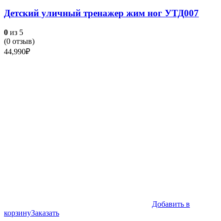
Детский уличный тренажер жим ног УТД007
0
из 5
(
0
отзыв)
44,990
₽
Добавить в
корзину
Заказать