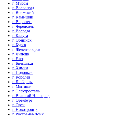
г. Муром
г. Волгоград
г. Волжский
г. Камышин
г. Воронеж
г. Череповец
г. Вологда
г. Калуга
г. Обнинск
г. Курск
г. Железногорск
г. Липецк
г. Елец
г. Балашиха
г. Химки
г. Подольск
г. Королёв
г. Люберцы
г. Мытищи
г. Электросталь
г. Великий Новгород
г. Оренбург
г. Орск
г. Новотроицк
г. Ростов-на-Дону