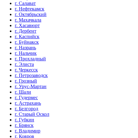
г. Салават
г. Нефтекамск
г. Октябрьский
г. Махачкала
г. Хасавюрт
г. Дербент
г. Каспийск
г. Буйнакск
г. Назрань
г. Нальчик
г. Прохладный
г. Элиста
г. Черкесск
г. Петрозаводск
г. Грозный
г. Урус-Мартан
г. Шали
г. Гудермес
г. Астрахань
г. Белгород
г. Старый Оскол
г. Губкин
г. Брянск
г. Владимир
г. Ковров