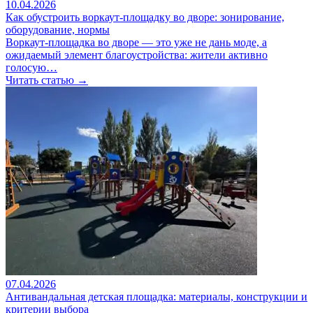
10.04.2026
Как обустроить воркаут-площадку во дворе: зонирование,
оборудование, нормы
Воркаут-площадка во дворе — это уже не дань моде, а
ожидаемый элемент благоустройства: жители активно
голосую…
Читать статью →
07.04.2026
Антивандальная детская площадка: материалы, конструкции и
критерии выбора