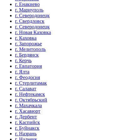
г. Енакиево
г. Мариуполь
г. Северодонецк
г. Свердловск
г. Северодонецк
г. Новая Каховка
г. Каховка
г. Запорожье
г. Мелитополь
г. Бердянск
г. Керчь
г. Евпатория
г. Ялта
г. Феодосия
г. Стерлитамак
г. Салават
г. Нефтекамск
г. Октябрьский
г. Махачкала
г. Хасавюрт
г. Дербент
г. Каспийск
г. Буйнакск
г. Назрань
г. Нальчик