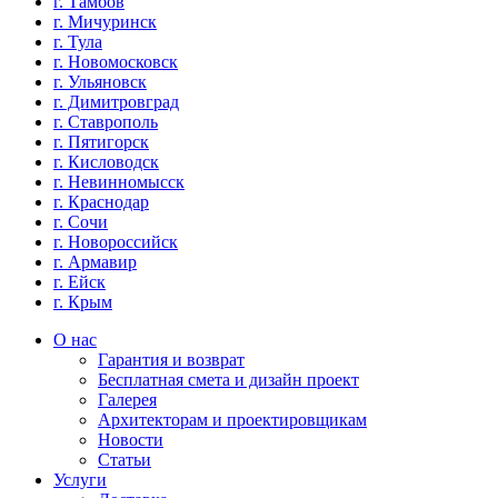
г. Тамбов
г. Мичуринск
г. Тула
г. Новомосковск
г. Ульяновск
г. Димитровград
г. Ставрополь
г. Пятигорск
г. Кисловодск
г. Невинномысск
г. Краснодар
г. Сочи
г. Новороссийск
г. Армавир
г. Ейск
г. Крым
О нас
Гарантия и возврат
Бесплатная смета и дизайн проект
Галерея
Архитекторам и проектировщикам
Новости
Статьи
Услуги