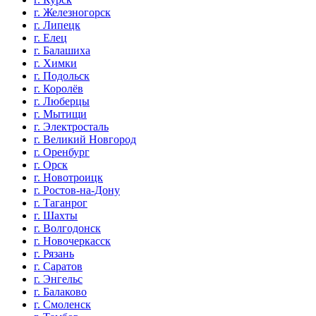
г. Железногорск
г. Липецк
г. Елец
г. Балашиха
г. Химки
г. Подольск
г. Королёв
г. Люберцы
г. Мытищи
г. Электросталь
г. Великий Новгород
г. Оренбург
г. Орск
г. Новотроицк
г. Ростов-на-Дону
г. Таганрог
г. Шахты
г. Волгодонск
г. Новочеркасск
г. Рязань
г. Саратов
г. Энгельс
г. Балаково
г. Смоленск