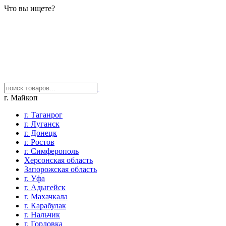
Что вы ищете?
г. Майкоп
г. Таганрог
г. Луганск
г. Донецк
г. Ростов
г. Симферополь
Херсонская область
Запорожская область
г. Уфа
г. Адыгейск
г. Махачкала
г. Карабулак
г. Нальчик
г. Горловка