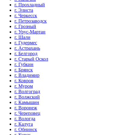
г. Прохладный
г. Элиста
г. Черкесск
г. Петрозаводск
г. Грозный
г. Урус-Мартан
г. Шали
г. Гудермес
г. Астрахань
г. Белгород
г. Старый Оскол
г. Губкин
г. Брянск
г. Владимир
г. Ковров
г. Муром
г. Волгоград
г. Волжский
г. Камышин
г. Воронеж
г. Череповец
г. Вологда
г. Калуга
г. Обнинск
г. Курск