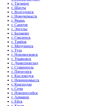
г. Таганрог
г. Шахты
г. Волгодонск
г. Новочеркасск
г. Рязань
г. Саратов
г. Энгельс
г. Балаково
г. Смоленск
г. Тамбов
г. Мичуринск
г. Тула
г. Новомосковск
г. Ульяновск
г. Димитровград
г. Ставрополь
г. Пятигорск
г. Кисловодск
г. Невинномысск
г. Краснодар
г. Сочи
г. Новороссийск
г. Армавир
г. Ейск
г. Крым