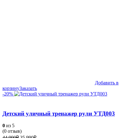
Добавить в
корзину
Заказать
-20%
Детский уличный тренажер рули УТД003
0
из 5
(
0
отзыв)
Первоначальная
Текущая
44,990
₽
35,990
₽