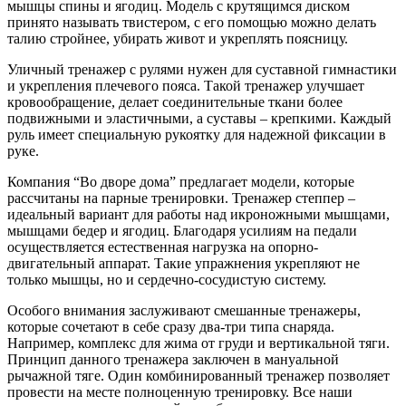
мышцы спины и ягодиц. Модель с крутящимся диском
принято называть твистером, с его помощью можно делать
талию стройнее, убирать живот и укреплять поясницу.
Уличный тренажер с рулями нужен для суставной гимнастики
и укрепления плечевого пояса. Такой тренажер улучшает
кровообращение, делает соединительные ткани более
подвижными и эластичными, а суставы – крепкими. Каждый
руль имеет специальную рукоятку для надежной фиксации в
руке.
Компания “Во дворе дома” предлагает модели, которые
рассчитаны на парные тренировки. Тренажер степпер –
идеальный вариант для работы над икроножными мышцами,
мышцами бедер и ягодиц. Благодаря усилиям на педали
осуществляется естественная нагрузка на опорно-
двигательный аппарат. Такие упражнения укрепляют не
только мышцы, но и сердечно-сосудистую систему.
Особого внимания заслуживают смешанные тренажеры,
которые сочетают в себе сразу два-три типа снаряда.
Например, комплекс для жима от груди и вертикальной тяги.
Принцип данного тренажера заключен в мануальной
рычажной тяге. Один комбинированный тренажер позволяет
провести на месте полноценную тренировку. Все наши