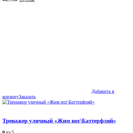
цена
цена:
составляла
35,990₽.
44,990₽.
Добавить в
корзину
Заказать
Тренажер уличный «Жим ног\Баттерфляй»
0
из 5