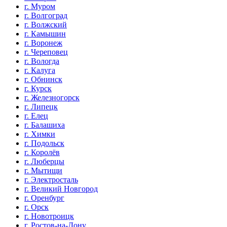
г. Муром
г. Волгоград
г. Волжский
г. Камышин
г. Воронеж
г. Череповец
г. Вологда
г. Калуга
г. Обнинск
г. Курск
г. Железногорск
г. Липецк
г. Елец
г. Балашиха
г. Химки
г. Подольск
г. Королёв
г. Люберцы
г. Мытищи
г. Электросталь
г. Великий Новгород
г. Оренбург
г. Орск
г. Новотроицк
г. Ростов-на-Дону