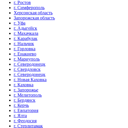
г. Ростов
г. Симферополь
Херсонская область
Запорожская область
г. Уфа
г. Адыгейск
г. Махачкала
г. Карабулак
г. Нальчик
г. Горловка
г. Енакиево
г. Мариуполь
г. Северодонецк
г. Свердловск
г. Северодонецк
г. Новая Каховка
г. Каховка
г. Запорожье
г. Мелитополь
г. Бердянск
г. Керчь
г. Евпатория
г. Ялта
г. Феодосия
г. Стерлитамак