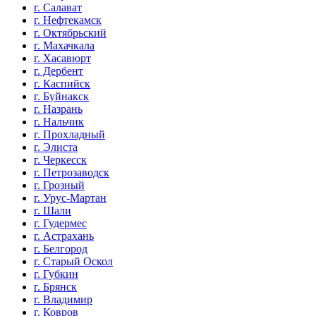
г. Салават
г. Нефтекамск
г. Октябрьский
г. Махачкала
г. Хасавюрт
г. Дербент
г. Каспийск
г. Буйнакск
г. Назрань
г. Нальчик
г. Прохладный
г. Элиста
г. Черкесск
г. Петрозаводск
г. Грозный
г. Урус-Мартан
г. Шали
г. Гудермес
г. Астрахань
г. Белгород
г. Старый Оскол
г. Губкин
г. Брянск
г. Владимир
г. Ковров