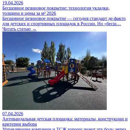
19.04.2026
Бесшовное резиновое покрытие: технология укладки,
толщина и цены за м² 2026
Бесшовное резиновое покрытие — сегодня стандарт де-факто
для детских и спортивных площадок в России. Но «бесш…
Читать статью →
07.04.2026
Антивандальная детская площадка: материалы, конструкции и
критерии выбора
Управляющие компании и ТСЖ хорошо знают эту боль: через