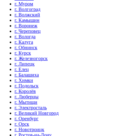
г. Муром
г. Волгоград
г. Волжский
г. Камышин
г. Воронеж
г. Череповец
г. Вологда
г. Калуга
г. Обнинск
г. Курск
г. Железногорск
г. Липецк
г. Елец
г. Балашиха
г. Химки
г. Подольск
г. Королёв
г. Люберцы
г. Мытищи
г. Электросталь
г. Великий Новгород
г. Оренбург
г. Орск
г. Новотроицк
г. Ростов-на-Дону