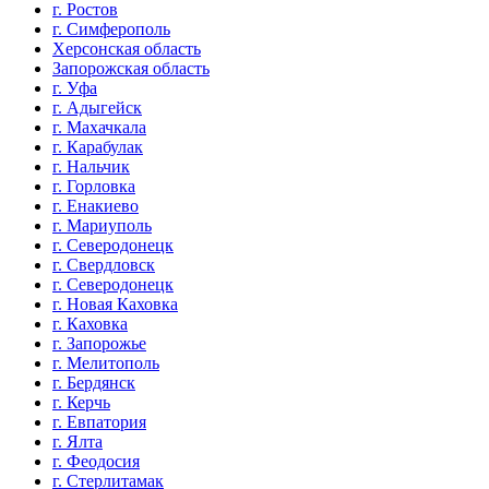
г. Ростов
г. Симферополь
Херсонская область
Запорожская область
г. Уфа
г. Адыгейск
г. Махачкала
г. Карабулак
г. Нальчик
г. Горловка
г. Енакиево
г. Мариуполь
г. Северодонецк
г. Свердловск
г. Северодонецк
г. Новая Каховка
г. Каховка
г. Запорожье
г. Мелитополь
г. Бердянск
г. Керчь
г. Евпатория
г. Ялта
г. Феодосия
г. Стерлитамак