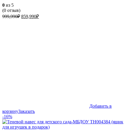
0
из 5
(
0
отзыв)
Первоначальная
Текущая
999,990
₽
859,990
₽
цена
цена:
составляла
859,990₽.
999,990₽.
Добавить в
корзину
Заказать
-16%