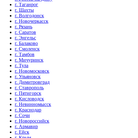
г. Таганрог
г. Шахты
г. Волгодонск
г. Новочеркасск
г. Рязань
г. Саратов
г. Энгельс
г. Балаково
г. Смоленск
г. Тамбов
г. Мичуринск
г. Тула
г. Новомосковск
г. Ульяновск
г. Димитровград
г. Ставрополь
г. Пятигорск
г. Кисловодск
г. Невинномысск
г. Краснодар
г. Сочи
г. Новороссийск
г. Армавир
г. Ейск
г. Крым