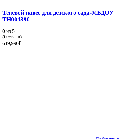
Теневой навес для детского сада-МБДОУ
ТН004390
0
из 5
(
0
отзыв)
619,990
₽