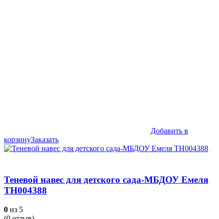
Добавить в
корзину
Заказать
Теневой навес для детского сада-МБДОУ Емеля
ТН004388
0
из 5
(
0
отзыв)