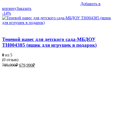
Добавить в
корзину
Заказать
-14%
Теневой навес для детского сада-МБДОУ
ТН004385 (ящик для игрушек в подарок)
0
из 5
(
0
отзыв)
Первоначальная
Текущая
789,990
₽
679,990
₽
цена
цена:
составляла
679,990₽.
789,990₽.