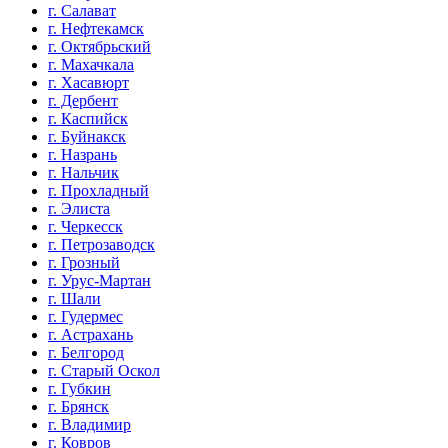
г. Салават
г. Нефтекамск
г. Октябрьский
г. Махачкала
г. Хасавюрт
г. Дербент
г. Каспийск
г. Буйнакск
г. Назрань
г. Нальчик
г. Прохладный
г. Элиста
г. Черкесск
г. Петрозаводск
г. Грозный
г. Урус-Мартан
г. Шали
г. Гудермес
г. Астрахань
г. Белгород
г. Старый Оскол
г. Губкин
г. Брянск
г. Владимир
г. Ковров