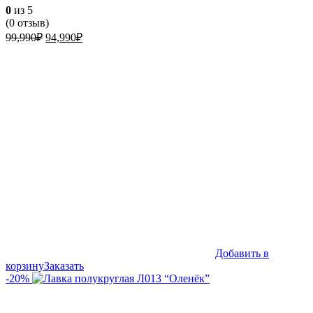
0
из 5
(
0
отзыв)
Первоначальная
Текущая
99,990
₽
94,990
₽
цена
цена:
составляла
94,990₽.
99,990₽.
Добавить в
корзину
Заказать
-20%