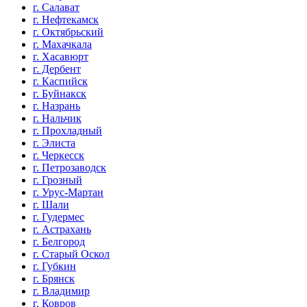
г. Салават
г. Нефтекамск
г. Октябрьский
г. Махачкала
г. Хасавюрт
г. Дербент
г. Каспийск
г. Буйнакск
г. Назрань
г. Нальчик
г. Прохладный
г. Элиста
г. Черкесск
г. Петрозаводск
г. Грозный
г. Урус-Мартан
г. Шали
г. Гудермес
г. Астрахань
г. Белгород
г. Старый Оскол
г. Губкин
г. Брянск
г. Владимир
г. Ковров