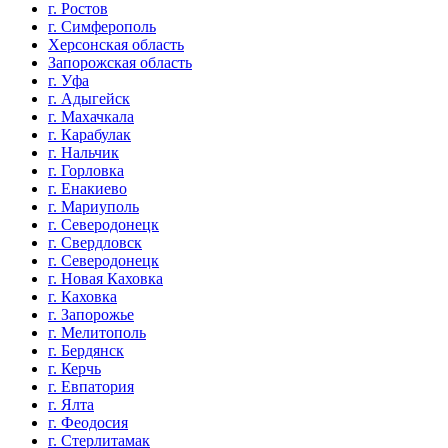
г. Ростов
г. Симферополь
Херсонская область
Запорожская область
г. Уфа
г. Адыгейск
г. Махачкала
г. Карабулак
г. Нальчик
г. Горловка
г. Енакиево
г. Мариуполь
г. Северодонецк
г. Свердловск
г. Северодонецк
г. Новая Каховка
г. Каховка
г. Запорожье
г. Мелитополь
г. Бердянск
г. Керчь
г. Евпатория
г. Ялта
г. Феодосия
г. Стерлитамак