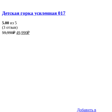
Детская горка усиленная 017
5.00
из 5
(
3
отзыв)
Первоначальная
Текущая
59,990
₽
49,990
₽
цена
цена:
составляла
49,990₽.
59,990₽.
Добавить в