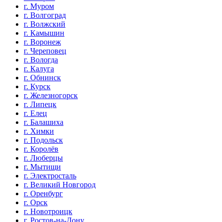
г. Муром
г. Волгоград
г. Волжский
г. Камышин
г. Воронеж
г. Череповец
г. Вологда
г. Калуга
г. Обнинск
г. Курск
г. Железногорск
г. Липецк
г. Елец
г. Балашиха
г. Химки
г. Подольск
г. Королёв
г. Люберцы
г. Мытищи
г. Электросталь
г. Великий Новгород
г. Оренбург
г. Орск
г. Новотроицк
г. Ростов-на-Дону