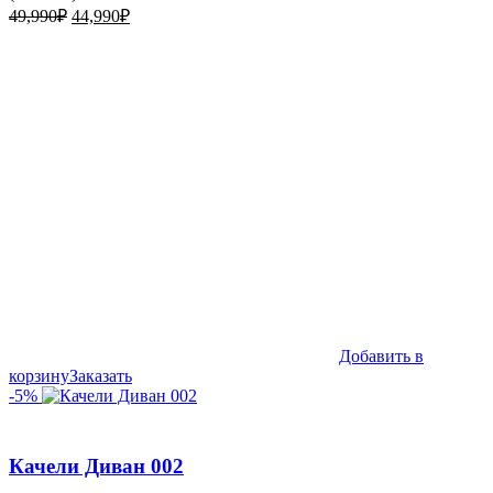
Первоначальная
Текущая
49,990
₽
44,990
₽
цена
цена:
составляла
44,990₽.
49,990₽.
Добавить в
корзину
Заказать
-5%
Качели Диван 002