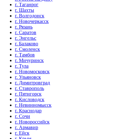
г. Таганрог
г. Шахты
г. Волгодонск
г. Новочеркасск
г. Рязань
г. Саратов
г. Энгельс
г. Балаково
г. Смоленск
г. Тамбов
г. Мичуринск
г. Тула
г. Новомосковск
г. Ульяновск
г. Димитровград
г. Ставрополь
г. Пятигорск
г. Кисловодск
г. Невинномысск
г. Краснодар
г. Сочи
г. Новороссийск
г. Армавир
г. Ейск
г. Крым