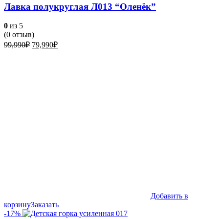
Лавка полукруглая Л013 “Оленёк”
0
из 5
(
0
отзыв)
Первоначальная
Текущая
99,990
₽
79,990
₽
цена
цена:
составляла
79,990₽.
99,990₽.
Добавить в
корзину
Заказать
-17%