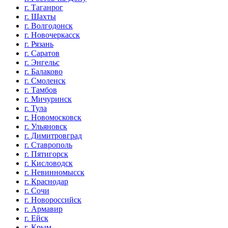
г. Таганрог
г. Шахты
г. Волгодонск
г. Новочеркасск
г. Рязань
г. Саратов
г. Энгельс
г. Балаково
г. Смоленск
г. Тамбов
г. Мичуринск
г. Тула
г. Новомосковск
г. Ульяновск
г. Димитровград
г. Ставрополь
г. Пятигорск
г. Кисловодск
г. Невинномысск
г. Краснодар
г. Сочи
г. Новороссийск
г. Армавир
г. Ейск
г. Крым