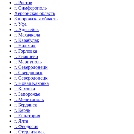
г. Ростов
г. Симферополь
Херсонская область
Запорожская область
г. Уфа
г. Адыгейск
г. Махачкала
г. Карабулак
г. Нальчик
г. Горловка
г. Енакиево
г. Мариуполь
г. Северодонецк
г. Свердловск
г. Северодонецк
г. Новая Каховка
г. Каховка
г. Запорожье
г. Мелитополь
г. Бердянск
г. Керчь
г. Евпатория
г. Ялта
г. Феодосия
г. Стерлитамак