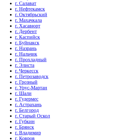
г. Салават
г. Нефтекамск
г. Октябрьский
г. Махачкала
г. Хасавюрт
г. Дербент
г. Каспийск
г. Буйнакск
г. Назрань
г. Нальчик
г. Прохладный
г. Элиста
г. Черкесск
г. Петрозаводск
г. Грозный
г. Урус-Мартан
г. Шали
г. Гудермес
г. Астрахань
г. Белгород
г. Старый Оскол
г. Губкин
г. Брянск
г. Владимир
г. Ковров