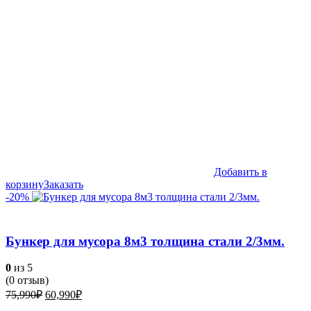
Добавить в
корзину
Заказать
-20%
Бункер для мусора 8м3 толщина стали 2/3мм.
0
из 5
(
0
отзыв)
Первоначальная
Текущая
75,990
₽
60,990
₽
цена
цена: