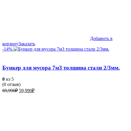
Добавить в
корзину
Заказать
-14%
Бункер для мусора 7м3 толщина стали 2/3мм.
0
из 5
(
0
отзыв)
Первоначальная
Текущая
69,990
₽
59,990
₽
цена
цена:
составляла
59,990₽.
69,990₽.