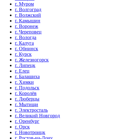
г. Муром
г. Волгоград
г. Волжский
г. Камышин
г. Воронеж
г. Череповец
г. Вологда
г. Калуга
г. Обнинск
г. Курск
г. Железногорск
г. Липецк
г. Елец
г. Балашиха
г. Химки
г. Подольск
г. Королёв
г. Люберцы
г. Мытищи
г. Электросталь
г. Великий Новгород
г. Оренбург
г. Орск
г. Новотроицк
г. Ростов-на-Дону