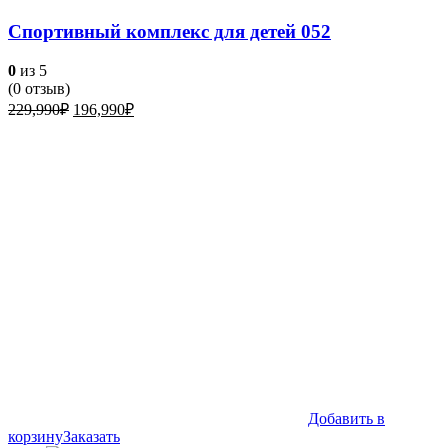
Спортивный комплекс для детей 052
0
из 5
(
0
отзыв)
Первоначальная
Текущая
229,990
₽
196,990
₽
цена
цена:
составляла
196,990₽.
229,990₽.
Добавить в
корзину
Заказать