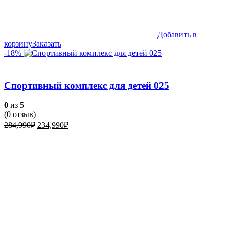
Добавить в
корзину
Заказать
-18%
Спортивный комплекс для детей 025
0
из 5
(
0
отзыв)
Первоначальная
Текущая
284,990
₽
234,990
₽
цена
цена:
составляла
234,990₽.
284,990₽.