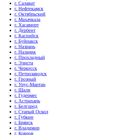
г. Салават
г. Нефтекамск
г. Октябрьский
г. Махачкала
г. Хасавюрт
г. Дербент
г. Каспийск
г. Буйнакск
г. Назрань
г. Нальчик
г. Прохладный
г. Элиста
г. Черкесск
г. Петрозаводск
г. Грозный
г. Урус-Мартан
г. Шали
г. Гудермес
г. Астрахань
г. Белгород
г. Старый Оскол
г. Губкин
г. Брянск
г. Владимир
г. Ковров