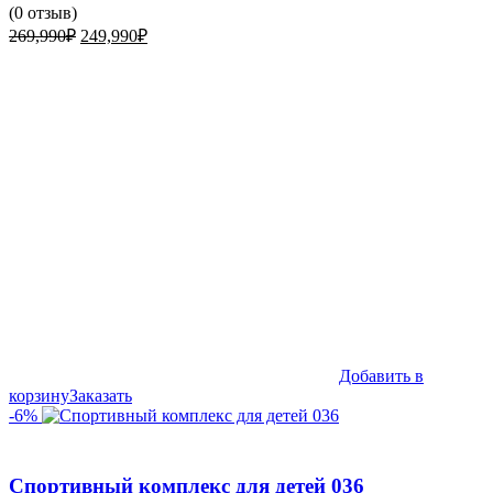
(
0
отзыв)
Первоначальная
Текущая
269,990
₽
249,990
₽
цена
цена:
составляла
249,990₽.
269,990₽.
Добавить в
корзину
Заказать
-6%
Спортивный комплекс для детей 036