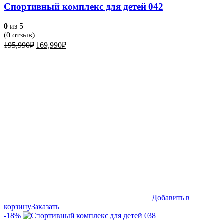
Спортивный комплекс для детей 042
0
из 5
(
0
отзыв)
Первоначальная
Текущая
195,990
₽
169,990
₽
цена
цена:
составляла
169,990₽.
195,990₽.
Добавить в
корзину
Заказать
-18%