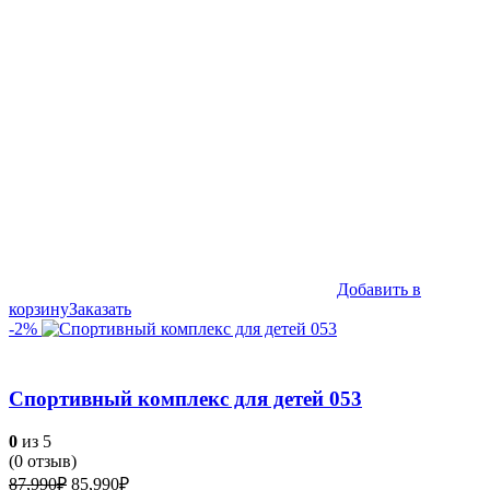
Добавить в
корзину
Заказать
-2%
Спортивный комплекс для детей 053
0
из 5
(
0
отзыв)
Первоначальная
Текущая
87,990
₽
85,990
₽