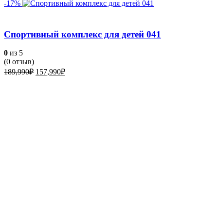
-17%
Спортивный комплекс для детей 041
0
из 5
(
0
отзыв)
Первоначальная
Текущая
189,990
₽
157,990
₽
цена
цена:
составляла
157,990₽.
189,990₽.