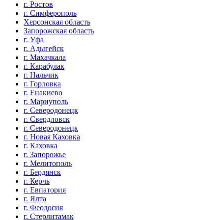
г. Ростов
г. Симферополь
Херсонская область
Запорожская область
г. Уфа
г. Адыгейск
г. Махачкала
г. Карабулак
г. Нальчик
г. Горловка
г. Енакиево
г. Мариуполь
г. Северодонецк
г. Свердловск
г. Северодонецк
г. Новая Каховка
г. Каховка
г. Запорожье
г. Мелитополь
г. Бердянск
г. Керчь
г. Евпатория
г. Ялта
г. Феодосия
г. Стерлитамак