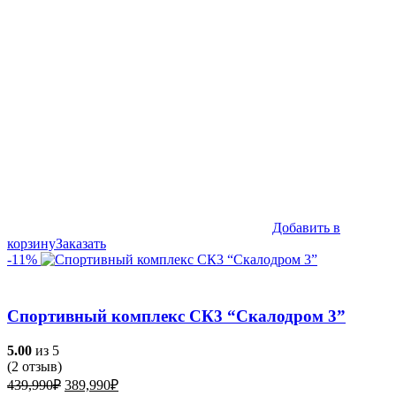
174,990₽.
Добавить в
корзину
Заказать
-11%
Спортивный комплекс СК3 “Скалодром 3”
5.00
из 5
(
2
отзыв)
Первоначальная
Текущая
439,990
₽
389,990
₽