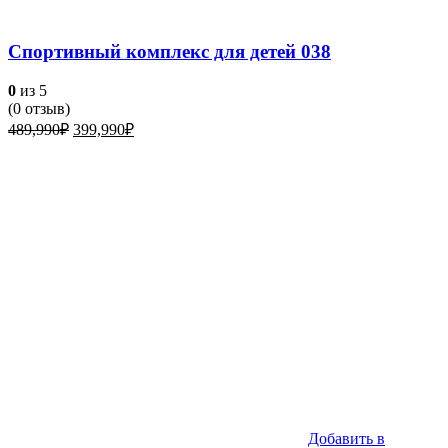
Спортивный комплекс для детей 038
0
из 5
(
0
отзыв)
Первоначальная
Текущая
489,990
₽
399,990
₽
цена
цена:
составляла
399,990₽.
489,990₽.
Добавить в