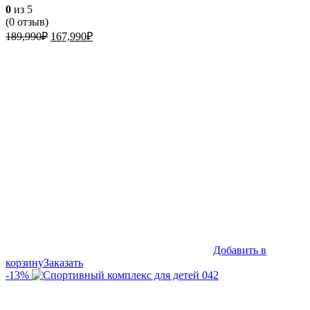
0
из 5
(
0
отзыв)
Первоначальная
Текущая
189,990
₽
167,990
₽
цена
цена:
составляла
167,990₽.
189,990₽.
Добавить в
корзину
Заказать
-13%