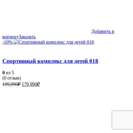
Добавить в
корзину
Заказать
-10%
Спортивный комплекс для детей 018
0
из 5
(
0
отзыв)
Первоначальная
Текущая
199,990
₽
179,990
₽
цена
цена:
составляла
179,990₽.
199,990₽.