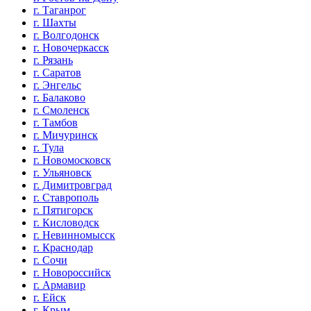
г. Таганрог
г. Шахты
г. Волгодонск
г. Новочеркасск
г. Рязань
г. Саратов
г. Энгельс
г. Балаково
г. Смоленск
г. Тамбов
г. Мичуринск
г. Тула
г. Новомосковск
г. Ульяновск
г. Димитровград
г. Ставрополь
г. Пятигорск
г. Кисловодск
г. Невинномысск
г. Краснодар
г. Сочи
г. Новороссийск
г. Армавир
г. Ейск
г. Крым