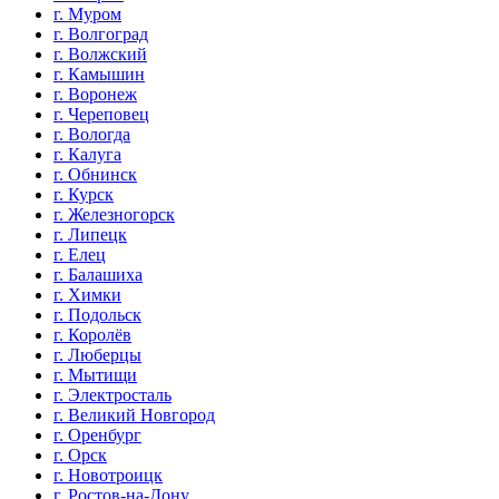
г. Муром
г. Волгоград
г. Волжский
г. Камышин
г. Воронеж
г. Череповец
г. Вологда
г. Калуга
г. Обнинск
г. Курск
г. Железногорск
г. Липецк
г. Елец
г. Балашиха
г. Химки
г. Подольск
г. Королёв
г. Люберцы
г. Мытищи
г. Электросталь
г. Великий Новгород
г. Оренбург
г. Орск
г. Новотроицк
г. Ростов-на-Дону