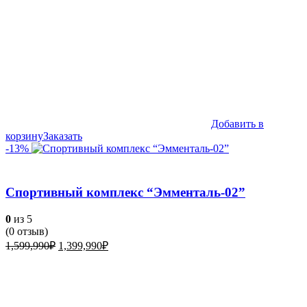
ЭКО
(69)
Добавить в
корзину
Заказать
-13%
Спортивный комплекс “Эмменталь-02”
0
из 5
(
0
отзыв)
Первоначальная
Текущая
1,599,990
₽
1,399,990
₽
цена
цена:
составляла
1,399,990₽.
1,599,990₽.