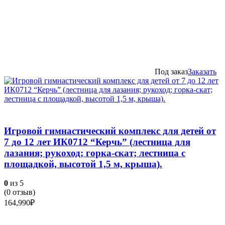
цена
цена:
составляла
389,990₽.
439,990₽.
Под заказ
Заказать
Игровой гимнастический комплекс для детей от
7 до 12 лет ИК0712 “Керчь” (лестница для
лазания; рукоход; горка-скат; лестница с
площадкой, высотой 1,5 м, крыша).
0
из 5
(
0
отзыв)
164,990
₽