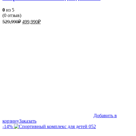
0
из 5
(
0
отзыв)
Первоначальная
Текущая
529,990
₽
499,990
₽
цена
цена:
составляла
499,990₽.
529,990₽.
Добавить в
корзину
Заказать
-14%