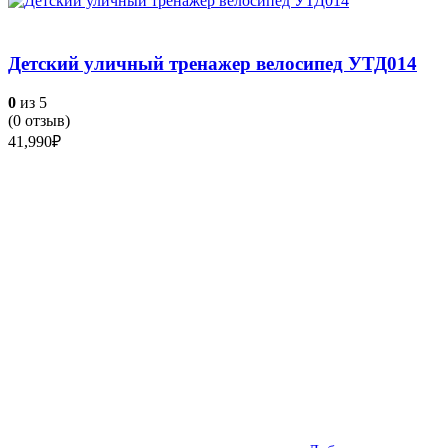
Детский уличный тренажер велосипед УТД014
0
из 5
(
0
отзыв)
41,990
₽