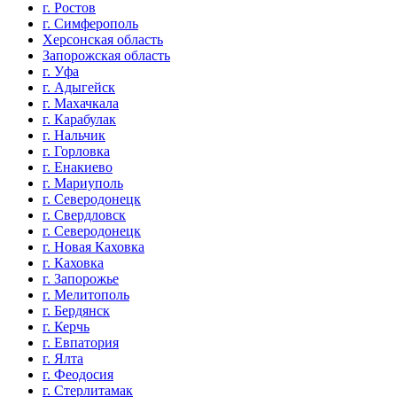
г. Ростов
г. Симферополь
Херсонская область
Запорожская область
г. Уфа
г. Адыгейск
г. Махачкала
г. Карабулак
г. Нальчик
г. Горловка
г. Енакиево
г. Мариуполь
г. Северодонецк
г. Свердловск
г. Северодонецк
г. Новая Каховка
г. Каховка
г. Запорожье
г. Мелитополь
г. Бердянск
г. Керчь
г. Евпатория
г. Ялта
г. Феодосия
г. Стерлитамак