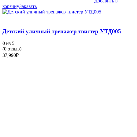
Добавить в
корзину
Заказать
Детский уличный тренажер твистер УТД005
0
из 5
(
0
отзыв)
37,990
₽