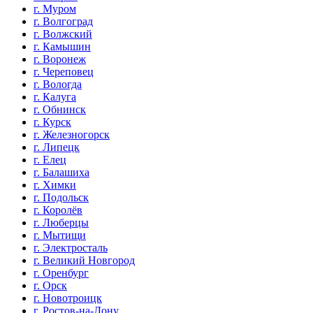
г. Муром
г. Волгоград
г. Волжский
г. Камышин
г. Воронеж
г. Череповец
г. Вологда
г. Калуга
г. Обнинск
г. Курск
г. Железногорск
г. Липецк
г. Елец
г. Балашиха
г. Химки
г. Подольск
г. Королёв
г. Люберцы
г. Мытищи
г. Электросталь
г. Великий Новгород
г. Оренбург
г. Орск
г. Новотроицк
г. Ростов-на-Дону