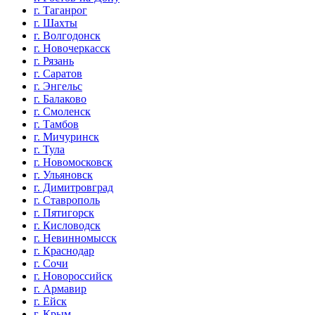
г. Таганрог
г. Шахты
г. Волгодонск
г. Новочеркасск
г. Рязань
г. Саратов
г. Энгельс
г. Балаково
г. Смоленск
г. Тамбов
г. Мичуринск
г. Тула
г. Новомосковск
г. Ульяновск
г. Димитровград
г. Ставрополь
г. Пятигорск
г. Кисловодск
г. Невинномысск
г. Краснодар
г. Сочи
г. Новороссийск
г. Армавир
г. Ейск
г. Крым