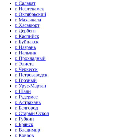
г. Салават
г. Нефтекамск
г. Октябрьский
г. Махачкала
г. Хасавюрт
г. Дербент
г. Каспийск
г. Буйнакск
г. Назрань
г. Нальчик
г. Прохладный
г. Элиста
г. Черкесск
г. Петрозаводск
г. Грозный
г. Урус-Мартан
г. Шали
г. Гудермес
г. Астрахань
г. Белгород
г. Старый Оскол
г. Губкин
г. Брянск
г. Владимир
г. Ковров