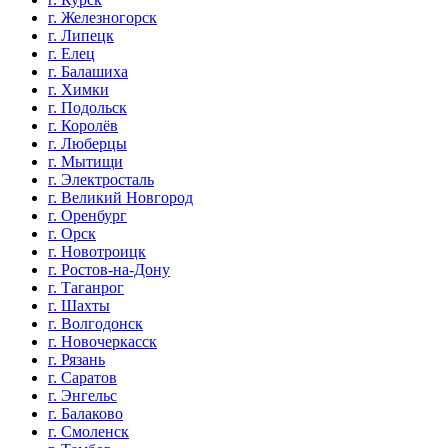
г. Железногорск
г. Липецк
г. Елец
г. Балашиха
г. Химки
г. Подольск
г. Королёв
г. Люберцы
г. Мытищи
г. Электросталь
г. Великий Новгород
г. Оренбург
г. Орск
г. Новотроицк
г. Ростов-на-Дону
г. Таганрог
г. Шахты
г. Волгодонск
г. Новочеркасск
г. Рязань
г. Саратов
г. Энгельс
г. Балаково
г. Смоленск