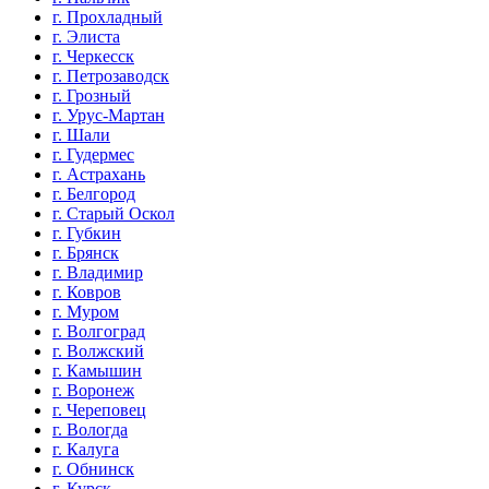
г. Прохладный
г. Элиста
г. Черкесск
г. Петрозаводск
г. Грозный
г. Урус-Мартан
г. Шали
г. Гудермес
г. Астрахань
г. Белгород
г. Старый Оскол
г. Губкин
г. Брянск
г. Владимир
г. Ковров
г. Муром
г. Волгоград
г. Волжский
г. Камышин
г. Воронеж
г. Череповец
г. Вологда
г. Калуга
г. Обнинск
г. Курск