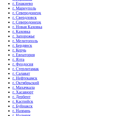
г. Енакиево
г. Мариуполь
г. Северодонецк
г. Свердловск
г. Северодонецк
г. Новая Каховка
г. Каховка
г. Запорожье
г. Мелитополь
г. Бердянск
г. Керчь
г. Евпатория
г. Ялта
г. Феодосия
г. Стерлитамак
г. Салават
г. Нефтекамск
г. Октябрьский
г. Махачкала
г. Хасавюрт
г. Дербент
г. Каспийск
г. Буйнакск
г. Назрань
г. Нальчик