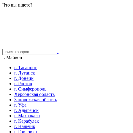
Что вы ищете?
г. Майкоп
г. Таганрог
г. Луганск
г. Донецк
г. Ростов
г. Симферополь
Херсонская область
Запорожская область
г. Уфа
г. Адыгейск
г. Махачкала
г. Карабулак
г. Нальчик
г. Горловка