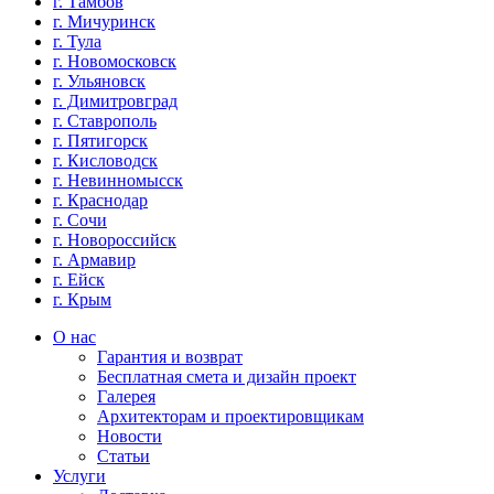
г. Тамбов
г. Мичуринск
г. Тула
г. Новомосковск
г. Ульяновск
г. Димитровград
г. Ставрополь
г. Пятигорск
г. Кисловодск
г. Невинномысск
г. Краснодар
г. Сочи
г. Новороссийск
г. Армавир
г. Ейск
г. Крым
О нас
Гарантия и возврат
Бесплатная смета и дизайн проект
Галерея
Архитекторам и проектировщикам
Новости
Статьи
Услуги