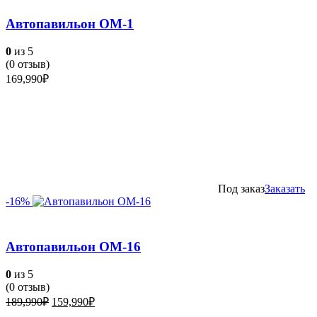
Автопавильон ОМ-1
0
из 5
(
0
отзыв)
169,990
₽
Под заказ
Заказать
-16%
Автопавильон ОМ-16
0
из 5
(
0
отзыв)
Первоначальная
Текущая
189,990
₽
159,990
₽
цена
цена: