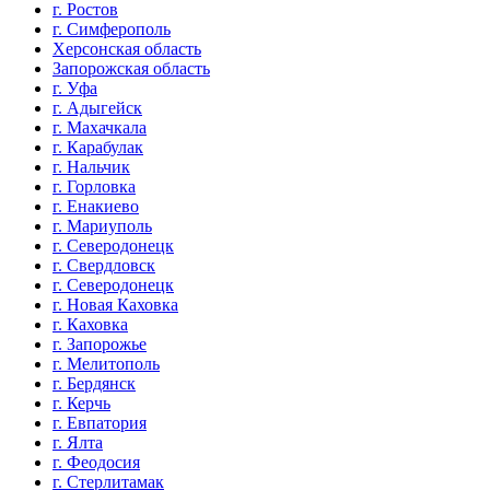
г. Ростов
г. Симферополь
Херсонская область
Запорожская область
г. Уфа
г. Адыгейск
г. Махачкала
г. Карабулак
г. Нальчик
г. Горловка
г. Енакиево
г. Мариуполь
г. Северодонецк
г. Свердловск
г. Северодонецк
г. Новая Каховка
г. Каховка
г. Запорожье
г. Мелитополь
г. Бердянск
г. Керчь
г. Евпатория
г. Ялта
г. Феодосия
г. Стерлитамак