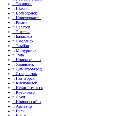
г. Таганрог
г. Шахты
г. Волгодонск
г. Новочеркасск
г. Рязань
г. Саратов
г. Энгельс
г. Балаково
г. Смоленск
г. Тамбов
г. Мичуринск
г. Тула
г. Новомосковск
г. Ульяновск
г. Димитровград
г. Ставрополь
г. Пятигорск
г. Кисловодск
г. Невинномысск
г. Краснодар
г. Сочи
г. Новороссийск
г. Армавир
г. Ейск
г. Крым