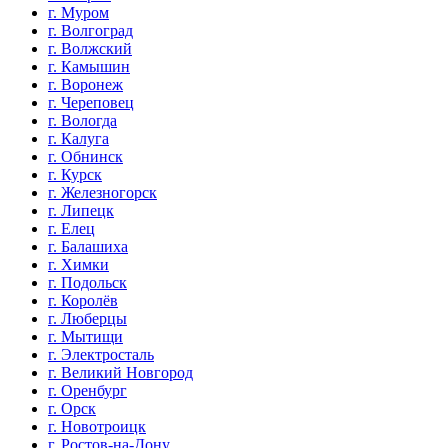
г. Муром
г. Волгоград
г. Волжский
г. Камышин
г. Воронеж
г. Череповец
г. Вологда
г. Калуга
г. Обнинск
г. Курск
г. Железногорск
г. Липецк
г. Елец
г. Балашиха
г. Химки
г. Подольск
г. Королёв
г. Люберцы
г. Мытищи
г. Электросталь
г. Великий Новгород
г. Оренбург
г. Орск
г. Новотроицк
г. Ростов-на-Дону