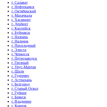
г. Салават
г. Нефтекамск
г. Октябрьский
г. Махачкала
г. Хасавюрт
г. Дербент
г. Каспийск
г. Буйнакск
г. Назрань
г. Нальчик
г. Прохладный
г. Элиста
г. Черкесск
г. Петрозаводск
г. Грозный
г. Урус-Мартан
г. Шали
г. Гудермес
г. Астрахань
г. Белгород
г. Старый Оскол
г. Губкин
г. Брянск
г. Владимир
г. Ковров