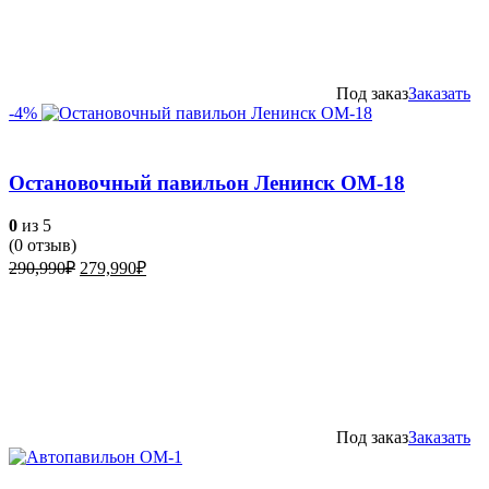
Под заказ
Заказать
-4%
Остановочный павильон Ленинск ОМ-18
0
из 5
(
0
отзыв)
Первоначальная
Текущая
290,990
₽
279,990
₽
цена
цена:
составляла
279,990₽.
290,990₽.
Под заказ
Заказать