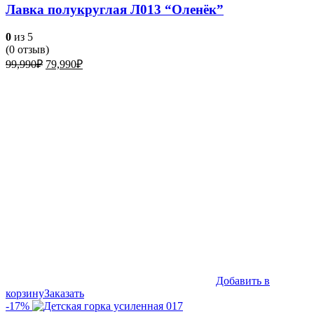
Лавка полукруглая Л013 “Оленёк”
0
из 5
(
0
отзыв)
Первоначальная
Текущая
99,990
₽
79,990
₽
цена
цена:
составляла
79,990₽.
99,990₽.
Добавить в
корзину
Заказать
-17%