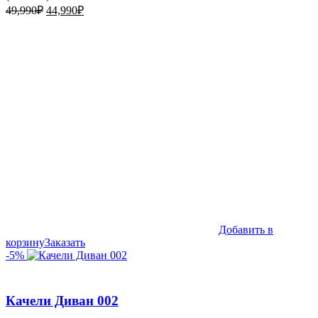
Первоначальная
Текущая
49,990
₽
44,990
₽
цена
цена:
составляла
44,990₽.
49,990₽.
Добавить в
корзину
Заказать
-5%
Качели Диван 002