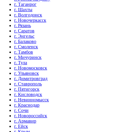
г. Таганрог
г. Шахты
г. Волгодонск
г. Новочеркасск
г. Рязань
г. Саратов
г. Энгельс
г. Балаково
г. Смоленск
г. Тамбов
г. Мичуринск
г. Тула
г. Новомосковск
г. Ульяновск
г. Димитровград
г. Ставрополь
г. Пятигорск
г. Кисловодск
г. Невинномысск
г. Краснодар
г. Сочи
г. Новороссийск
г. Армавир
г. Ейск
г. Крым