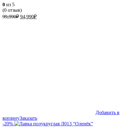
0
из 5
(
0
отзыв)
Первоначальная
Текущая
99,990
₽
94,990
₽
цена
цена:
составляла
94,990₽.
99,990₽.
Добавить в
корзину
Заказать
-20%