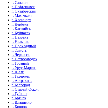
г. Салават
г. Нефтекамск
г. Октябрьский
г. Махачкала
г. Хасавюрт
г. Дербент
г. Каспийск
г. Буйнакск
г. Назрань
г. Нальчик
г. Прохладный
г. Элиста
г. Черкесск
г. Петрозаводск
г. Грозный
г. Урус-Мартан
г. Шали
г. Гудермес
г. Астрахань
г. Белгород
г. Старый Оскол
г. Губкин
г. Брянск
г. Владимир
г. Ковров