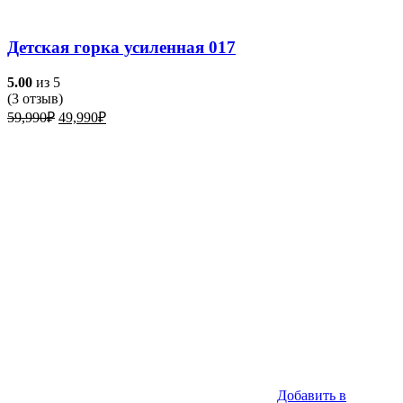
Детская горка усиленная 017
5.00
из 5
(
3
отзыв)
Первоначальная
Текущая
59,990
₽
49,990
₽
цена
цена:
составляла
49,990₽.
59,990₽.
Добавить в