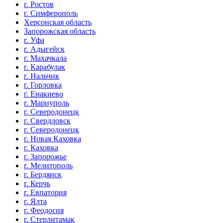
г. Ростов
г. Симферополь
Херсонская область
Запорожская область
г. Уфа
г. Адыгейск
г. Махачкала
г. Карабулак
г. Нальчик
г. Горловка
г. Енакиево
г. Мариуполь
г. Северодонецк
г. Свердловск
г. Северодонецк
г. Новая Каховка
г. Каховка
г. Запорожье
г. Мелитополь
г. Бердянск
г. Керчь
г. Евпатория
г. Ялта
г. Феодосия
г. Стерлитамак