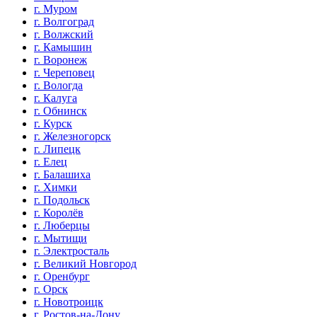
г. Муром
г. Волгоград
г. Волжский
г. Камышин
г. Воронеж
г. Череповец
г. Вологда
г. Калуга
г. Обнинск
г. Курск
г. Железногорск
г. Липецк
г. Елец
г. Балашиха
г. Химки
г. Подольск
г. Королёв
г. Люберцы
г. Мытищи
г. Электросталь
г. Великий Новгород
г. Оренбург
г. Орск
г. Новотроицк
г. Ростов-на-Дону