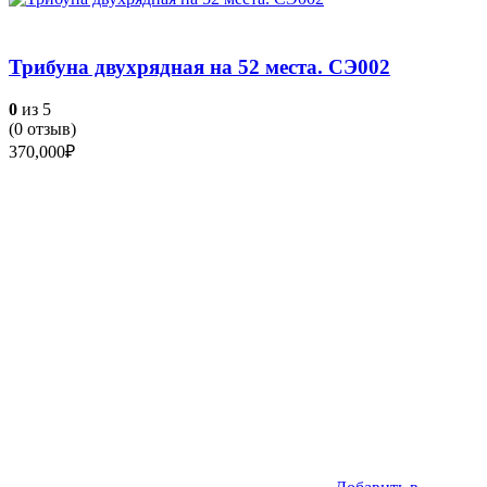
Трибуна двухрядная на 52 места. СЭ002
0
из 5
(
0
отзыв)
370,000
₽