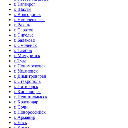
г. Таганрог
г. Шахты
г. Волгодонск
г. Новочеркасск
г. Рязань
г. Саратов
г. Энгельс
г. Балаково
г. Смоленск
г. Тамбов
г. Мичуринск
г. Тула
г. Новомосковск
г. Ульяновск
г. Димитровград
г. Ставрополь
г. Пятигорск
г. Кисловодск
г. Невинномысск
г. Краснодар
г. Сочи
г. Новороссийск
г. Армавир
г. Ейск
г. Крым