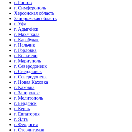
г. Ростов
г. Симферополь
Херсонская область
Запорожская область
г. Уфа
г. Адыгейск
г. Махачкала
г. Карабулак
г. Нальчик
г. Горловка
г. Енакиево
г. Мариуполь
г. Северодонецк
г. Свердловск
г. Северодонецк
г. Новая Каховка
г. Каховка
г. Запорожье
г. Мелитополь
г. Бердянск
г. Керчь
г. Евпатория
г. Ялта
г. Феодосия
г. Стерлитамак