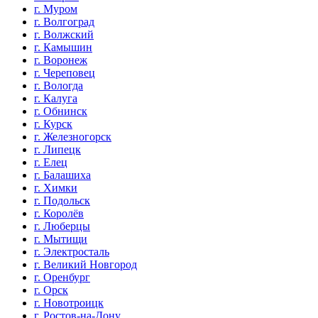
г. Муром
г. Волгоград
г. Волжский
г. Камышин
г. Воронеж
г. Череповец
г. Вологда
г. Калуга
г. Обнинск
г. Курск
г. Железногорск
г. Липецк
г. Елец
г. Балашиха
г. Химки
г. Подольск
г. Королёв
г. Люберцы
г. Мытищи
г. Электросталь
г. Великий Новгород
г. Оренбург
г. Орск
г. Новотроицк
г. Ростов-на-Дону