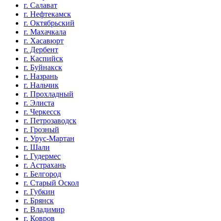
г. Салават
г. Нефтекамск
г. Октябрьский
г. Махачкала
г. Хасавюрт
г. Дербент
г. Каспийск
г. Буйнакск
г. Назрань
г. Нальчик
г. Прохладный
г. Элиста
г. Черкесск
г. Петрозаводск
г. Грозный
г. Урус-Мартан
г. Шали
г. Гудермес
г. Астрахань
г. Белгород
г. Старый Оскол
г. Губкин
г. Брянск
г. Владимир
г. Ковров