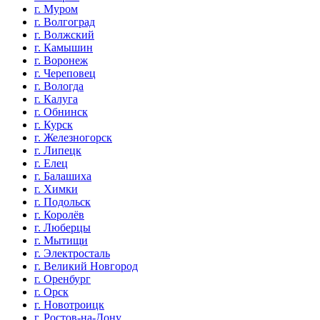
г. Муром
г. Волгоград
г. Волжский
г. Камышин
г. Воронеж
г. Череповец
г. Вологда
г. Калуга
г. Обнинск
г. Курск
г. Железногорск
г. Липецк
г. Елец
г. Балашиха
г. Химки
г. Подольск
г. Королёв
г. Люберцы
г. Мытищи
г. Электросталь
г. Великий Новгород
г. Оренбург
г. Орск
г. Новотроицк
г. Ростов-на-Дону