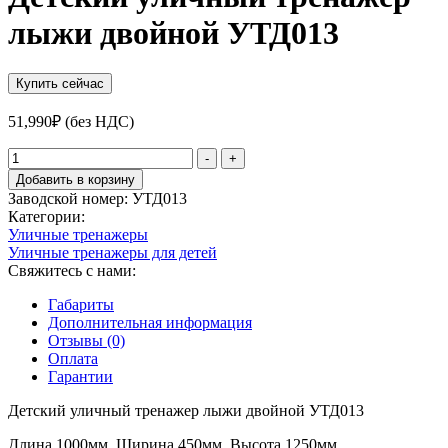
лыжи двойной УТД013
Купить сейчас
51,990
₽
(без НДС)
Количество
-
+
товара
Добавить в корзину
Детский
Заводской номер:
УТД013
уличный
Категории:
тренажер
Уличные тренажеры
лыжи
Уличные тренажеры для детей
двойной
Свяжитесь с нами:
УТД013
Габариты
Дополнительная информация
Отзывы (0)
Оплата
Гарантии
Детский уличный тренажер лыжи двойной УТД013
Длина 1000мм. Ширина 450мм. Высота 1250мм.