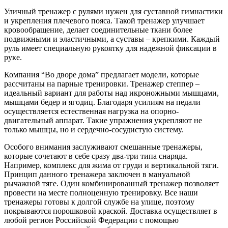
Уличный тренажер с рулями нужен для суставной гимнастики
и укрепления плечевого пояса. Такой тренажер улучшает
кровообращение, делает соединительные ткани более
подвижными и эластичными, а суставы – крепкими. Каждый
руль имеет специальную рукоятку для надежной фиксации в
руке.
Компания “Во дворе дома” предлагает модели, которые
рассчитаны на парные тренировки. Тренажер степпер –
идеальный вариант для работы над икроножными мышцами,
мышцами бедер и ягодиц. Благодаря усилиям на педали
осуществляется естественная нагрузка на опорно-
двигательный аппарат. Такие упражнения укрепляют не
только мышцы, но и сердечно-сосудистую систему.
Особого внимания заслуживают смешанные тренажеры,
которые сочетают в себе сразу два-три типа снаряда.
Например, комплекс для жима от груди и вертикальной тяги.
Принцип данного тренажера заключен в мануальной
рычажной тяге. Один комбинированный тренажер позволяет
провести на месте полноценную тренировку. Все наши
тренажеры готовы к долгой службе на улице, поэтому
покрываются порошковой краской. Доставка осуществляет в
любой регион Российской Федерации с помощью