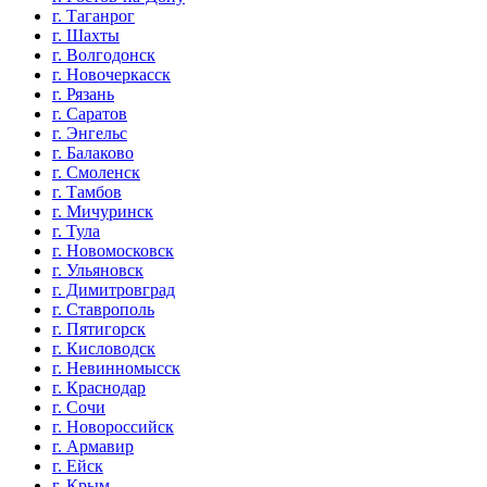
г. Таганрог
г. Шахты
г. Волгодонск
г. Новочеркасск
г. Рязань
г. Саратов
г. Энгельс
г. Балаково
г. Смоленск
г. Тамбов
г. Мичуринск
г. Тула
г. Новомосковск
г. Ульяновск
г. Димитровград
г. Ставрополь
г. Пятигорск
г. Кисловодск
г. Невинномысск
г. Краснодар
г. Сочи
г. Новороссийск
г. Армавир
г. Ейск
г. Крым