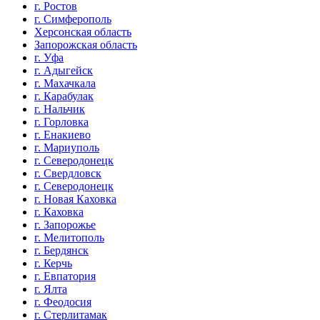
г. Ростов
г. Симферополь
Херсонская область
Запорожская область
г. Уфа
г. Адыгейск
г. Махачкала
г. Карабулак
г. Нальчик
г. Горловка
г. Енакиево
г. Мариуполь
г. Северодонецк
г. Свердловск
г. Северодонецк
г. Новая Каховка
г. Каховка
г. Запорожье
г. Мелитополь
г. Бердянск
г. Керчь
г. Евпатория
г. Ялта
г. Феодосия
г. Стерлитамак