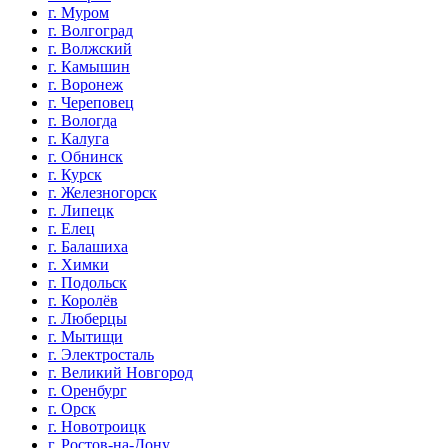
г. Муром
г. Волгоград
г. Волжский
г. Камышин
г. Воронеж
г. Череповец
г. Вологда
г. Калуга
г. Обнинск
г. Курск
г. Железногорск
г. Липецк
г. Елец
г. Балашиха
г. Химки
г. Подольск
г. Королёв
г. Люберцы
г. Мытищи
г. Электросталь
г. Великий Новгород
г. Оренбург
г. Орск
г. Новотроицк
г. Ростов-на-Дону