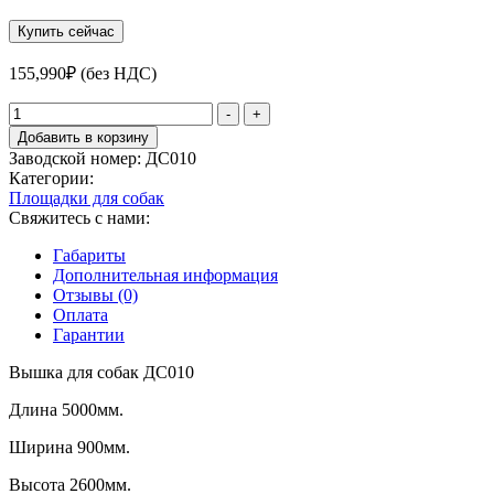
Купить сейчас
155,990
₽
(без НДС)
Количество
-
+
товара
Добавить в корзину
Вышка
Заводской номер:
ДС010
для
Категории:
собак
Площадки для собак
ДС010
Свяжитесь с нами:
Габариты
Дополнительная информация
Отзывы (0)
Оплата
Гарантии
Вышка для собак ДС010
Длина 5000мм.
Ширина 900мм.
Высота 2600мм.