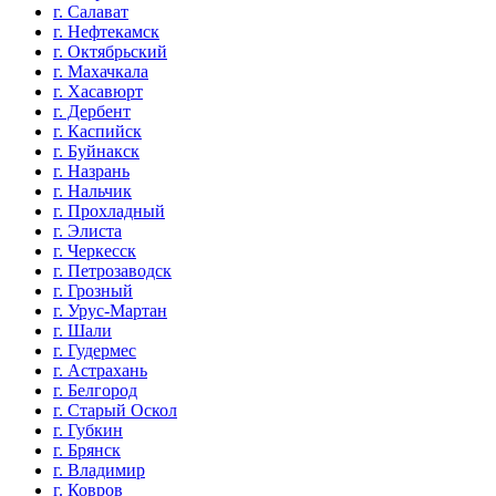
г. Салават
г. Нефтекамск
г. Октябрьский
г. Махачкала
г. Хасавюрт
г. Дербент
г. Каспийск
г. Буйнакск
г. Назрань
г. Нальчик
г. Прохладный
г. Элиста
г. Черкесск
г. Петрозаводск
г. Грозный
г. Урус-Мартан
г. Шали
г. Гудермес
г. Астрахань
г. Белгород
г. Старый Оскол
г. Губкин
г. Брянск
г. Владимир
г. Ковров