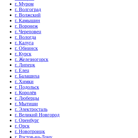
г. Муром
г. Волгоград
г. Волжский
г. Камышин
г. Воронеж
г. Череповец
г. Вологда
г. Калуга
г. Обнинск
г. Курск
г. Железногорск
г. Липецк
г. Елец
г. Балашиха
г. Химки
г. Подольск
г. Королёв
г. Люберцы
г. Мытищи
г. Электросталь
г. Великий Новгород
г. Оренбург
г. Орск
г. Новотроицк
г. Ростов-на-Дону