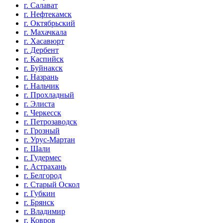
г. Салават
г. Нефтекамск
г. Октябрьский
г. Махачкала
г. Хасавюрт
г. Дербент
г. Каспийск
г. Буйнакск
г. Назрань
г. Нальчик
г. Прохладный
г. Элиста
г. Черкесск
г. Петрозаводск
г. Грозный
г. Урус-Мартан
г. Шали
г. Гудермес
г. Астрахань
г. Белгород
г. Старый Оскол
г. Губкин
г. Брянск
г. Владимир
г. Ковров