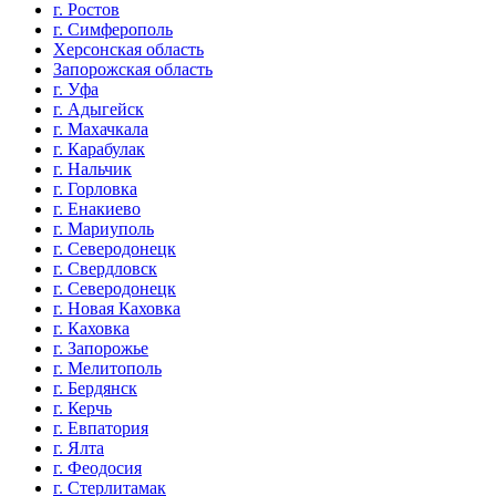
г. Ростов
г. Симферополь
Херсонская область
Запорожская область
г. Уфа
г. Адыгейск
г. Махачкала
г. Карабулак
г. Нальчик
г. Горловка
г. Енакиево
г. Мариуполь
г. Северодонецк
г. Свердловск
г. Северодонецк
г. Новая Каховка
г. Каховка
г. Запорожье
г. Мелитополь
г. Бердянск
г. Керчь
г. Евпатория
г. Ялта
г. Феодосия
г. Стерлитамак