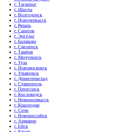
г. Таганрог
г. Шахты
г. Волгодонск
г. Новочеркасск
г. Рязань
г. Саратов
г. Энгельс
г. Балаково
г. Смоленск
г. Тамбов
г. Мичуринск
г. Тула
г. Новомосковск
г. Ульяновск
г. Димитровград
г. Ставрополь
г. Пятигорск
г. Кисловодск
г. Невинномысск
г. Краснодар
г. Сочи
г. Новороссийск
г. Армавир
г. Ейск
г. Крым