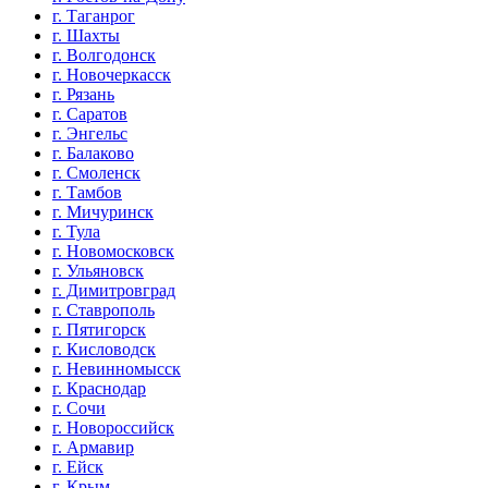
г. Таганрог
г. Шахты
г. Волгодонск
г. Новочеркасск
г. Рязань
г. Саратов
г. Энгельс
г. Балаково
г. Смоленск
г. Тамбов
г. Мичуринск
г. Тула
г. Новомосковск
г. Ульяновск
г. Димитровград
г. Ставрополь
г. Пятигорск
г. Кисловодск
г. Невинномысск
г. Краснодар
г. Сочи
г. Новороссийск
г. Армавир
г. Ейск
г. Крым