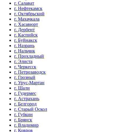
г. Салават
г. Нефтекамск
г. Октябрьский
г. Махачкала
г. Хасавюрт
г. Дербент
г. Каспийск
г. Буйнакск
г. Назрань
г. Нальчик
г. Прохладный
г. Элиста
г. Черкесск
г. Петрозаводск
г. Грозный
г. Урус-Мартан
г. Шали
г. Гудермес
г. Астрахань
г. Белгород
г. Старый Оскол
г. Губкин
г. Брянск
г. Владимир
г. Ковров