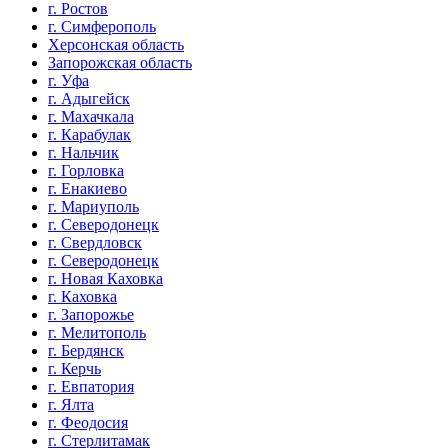
г. Ростов
г. Симферополь
Херсонская область
Запорожская область
г. Уфа
г. Адыгейск
г. Махачкала
г. Карабулак
г. Нальчик
г. Горловка
г. Енакиево
г. Мариуполь
г. Северодонецк
г. Свердловск
г. Северодонецк
г. Новая Каховка
г. Каховка
г. Запорожье
г. Мелитополь
г. Бердянск
г. Керчь
г. Евпатория
г. Ялта
г. Феодосия
г. Стерлитамак