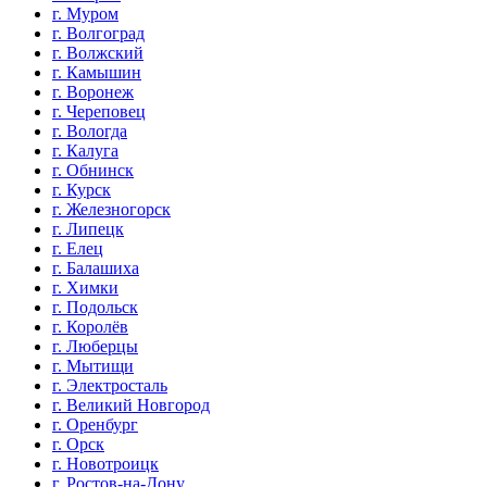
г. Муром
г. Волгоград
г. Волжский
г. Камышин
г. Воронеж
г. Череповец
г. Вологда
г. Калуга
г. Обнинск
г. Курск
г. Железногорск
г. Липецк
г. Елец
г. Балашиха
г. Химки
г. Подольск
г. Королёв
г. Люберцы
г. Мытищи
г. Электросталь
г. Великий Новгород
г. Оренбург
г. Орск
г. Новотроицк
г. Ростов-на-Дону