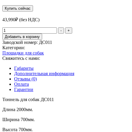
Купить сейчас
43,990
₽
(без НДС)
Количество
-
+
товара
Добавить в корзину
Тоннель
Заводской номер:
ДС011
для
Категории:
собак
Площадки для собак
ДС011
Свяжитесь с нами:
Габариты
Дополнительная информация
Отзывы (0)
Оплата
Гарантии
Тоннель для собак ДС011
Длина 2000мм.
Ширина 700мм.
Высота 700мм.