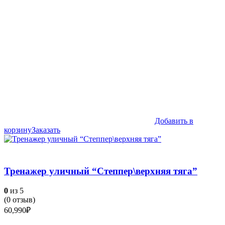
Добавить в
корзину
Заказать
Тренажер уличный “Степпер\верхняя тяга”
0
из 5
(
0
отзыв)
60,990
₽