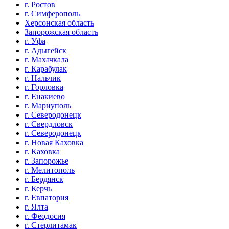
г. Ростов
г. Симферополь
Херсонская область
Запорожская область
г. Уфа
г. Адыгейск
г. Махачкала
г. Карабулак
г. Нальчик
г. Горловка
г. Енакиево
г. Мариуполь
г. Северодонецк
г. Свердловск
г. Северодонецк
г. Новая Каховка
г. Каховка
г. Запорожье
г. Мелитополь
г. Бердянск
г. Керчь
г. Евпатория
г. Ялта
г. Феодосия
г. Стерлитамак