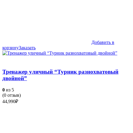
Добавить в
корзину
Заказать
Тренажер уличный “Турник разнохватовый
двойной”
0
из 5
(
0
отзыв)
44,990
₽