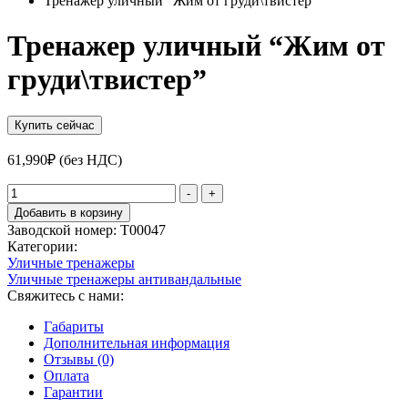
Тренажер уличный “Жим от груди\твистер”
Тренажер уличный “Жим от
груди\твистер”
Купить сейчас
61,990
₽
(без НДС)
Количество
-
+
товара
Добавить в корзину
Тренажер
Заводской номер:
Т00047
уличный
Категории:
"Жим
Уличные тренажеры
от
Уличные тренажеры антивандальныe
груди\твистер"
Свяжитесь с нами:
Габариты
Дополнительная информация
Отзывы (0)
Оплата
Гарантии