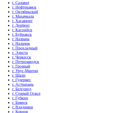
г. Салават
г. Нефтекамск
г. Октябрьский
г. Махачкала
г. Хасавюрт
г. Дербент
г. Каспийск
г. Буйнакск
г. Назрань
г. Нальчик
г. Прохладный
г. Элиста
г. Черкесск
г. Петрозаводск
г. Грозный
г. Урус-Мартан
г. Шали
г. Гудермес
г. Астрахань
г. Белгород
г. Старый Оскол
г. Губкин
г. Брянск
г. Владимир
г. Ковров