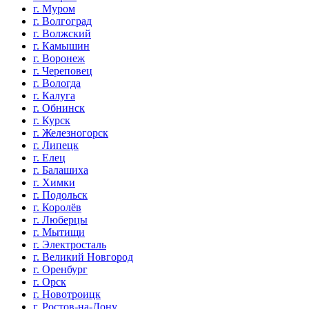
г. Муром
г. Волгоград
г. Волжский
г. Камышин
г. Воронеж
г. Череповец
г. Вологда
г. Калуга
г. Обнинск
г. Курск
г. Железногорск
г. Липецк
г. Елец
г. Балашиха
г. Химки
г. Подольск
г. Королёв
г. Люберцы
г. Мытищи
г. Электросталь
г. Великий Новгород
г. Оренбург
г. Орск
г. Новотроицк
г. Ростов-на-Дону