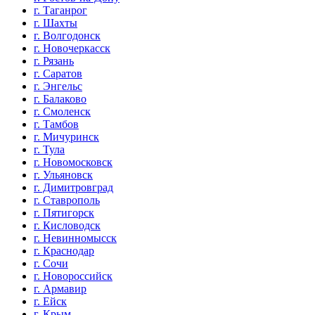
г. Таганрог
г. Шахты
г. Волгодонск
г. Новочеркасск
г. Рязань
г. Саратов
г. Энгельс
г. Балаково
г. Смоленск
г. Тамбов
г. Мичуринск
г. Тула
г. Новомосковск
г. Ульяновск
г. Димитровград
г. Ставрополь
г. Пятигорск
г. Кисловодск
г. Невинномысск
г. Краснодар
г. Сочи
г. Новороссийск
г. Армавир
г. Ейск
г. Крым