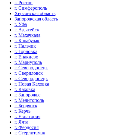
г. Ростов
г. Симферополь
Херсонская область
Запорожская область
г. Уфа
г. Адыгейск
г. Махачкала
г. Карабулак
г. Нальчик
г. Горловка
г. Енакиево
г. Мариуполь
г. Северодонецк
г. Свердловск
г. Северодонецк
г. Новая Каховка
г. Каховка
г. Запорожье
г. Мелитополь
г. Бердянск
г. Керчь
г. Евпатория
г. Ялта
г. Феодосия
г. Стерлитамак