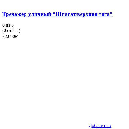
Тренажер уличный “Шпагат\верхняя тяга”
0
из 5
(
0
отзыв)
72,990
₽
Добавить в