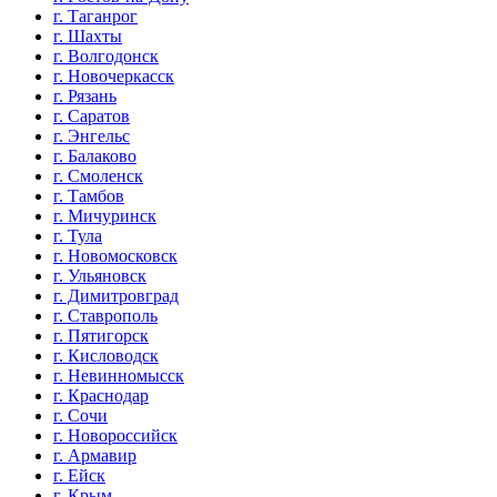
г. Таганрог
г. Шахты
г. Волгодонск
г. Новочеркасск
г. Рязань
г. Саратов
г. Энгельс
г. Балаково
г. Смоленск
г. Тамбов
г. Мичуринск
г. Тула
г. Новомосковск
г. Ульяновск
г. Димитровград
г. Ставрополь
г. Пятигорск
г. Кисловодск
г. Невинномысск
г. Краснодар
г. Сочи
г. Новороссийск
г. Армавир
г. Ейск
г. Крым