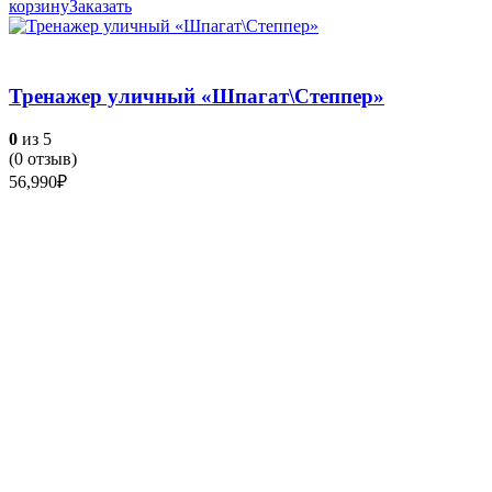
корзину
Заказать
Тренажер уличный «Шпагат\Степпер»
0
из 5
(
0
отзыв)
56,990
₽