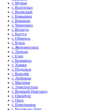
г. Муром
г. Волгоград
г. Волжский
г. Камышин
г. Воронеж
г. Череповец
г. Вологда
г. Калуга
г. Обнинск
г. Курск
г. Железногорск
г. Липецк
г. Елец
г. Балашиха
г. Химки
г. Подольск
г. Королёв
г. Люберцы
г. Мытищи
г. Электросталь
г. Великий Новгород
г. Оренбург
г. Орск
г. Новотроицк
г. Ростов-на-Дону