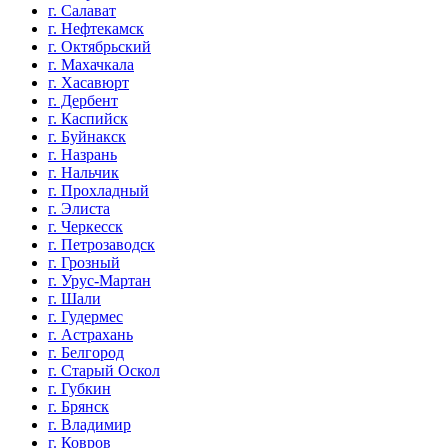
г. Салават
г. Нефтекамск
г. Октябрьский
г. Махачкала
г. Хасавюрт
г. Дербент
г. Каспийск
г. Буйнакск
г. Назрань
г. Нальчик
г. Прохладный
г. Элиста
г. Черкесск
г. Петрозаводск
г. Грозный
г. Урус-Мартан
г. Шали
г. Гудермес
г. Астрахань
г. Белгород
г. Старый Оскол
г. Губкин
г. Брянск
г. Владимир
г. Ковров