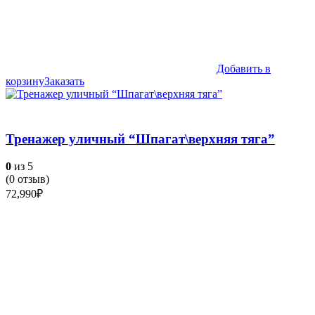
Добавить в
корзину
Заказать
Тренажер уличный “Шпагат\верхняя тяга”
0
из 5
(
0
отзыв)
72,990
₽