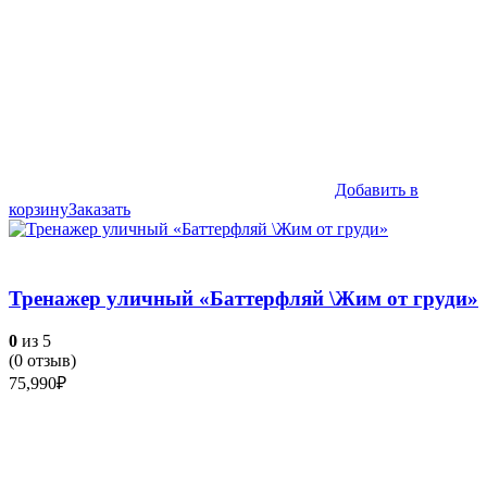
Добавить в
корзину
Заказать
Тренажер уличный «Баттерфляй \Жим от груди»
0
из 5
(
0
отзыв)
75,990
₽