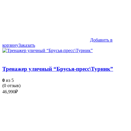
Добавить в
корзину
Заказать
Тренажер уличный “Брусья-пресс\Турник”
0
из 5
(
0
отзыв)
46,990
₽