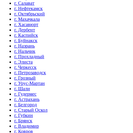
г. Салават
г. Нефтекамск
г. Октябрьский
г. Махачкала
г. Хасавюрт
г. Дербент
г. Каспийск
г. Буйнакск
г. Назрань
г. Нальчик
г. Прохладный
г. Элиста
г. Черкесск
г. Петрозаводск
г. Грозный
г. Урус-Мартан
г. Шали
г. Гудермес
г. Астрахань
г. Белгород
г. Старый Оскол
г. Губкин
г. Брянск
г. Владимир
г. Ковров