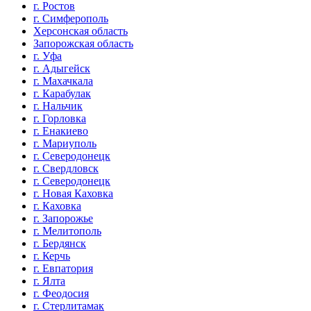
г. Ростов
г. Симферополь
Херсонская область
Запорожская область
г. Уфа
г. Адыгейск
г. Махачкала
г. Карабулак
г. Нальчик
г. Горловка
г. Енакиево
г. Мариуполь
г. Северодонецк
г. Свердловск
г. Северодонецк
г. Новая Каховка
г. Каховка
г. Запорожье
г. Мелитополь
г. Бердянск
г. Керчь
г. Евпатория
г. Ялта
г. Феодосия
г. Стерлитамак