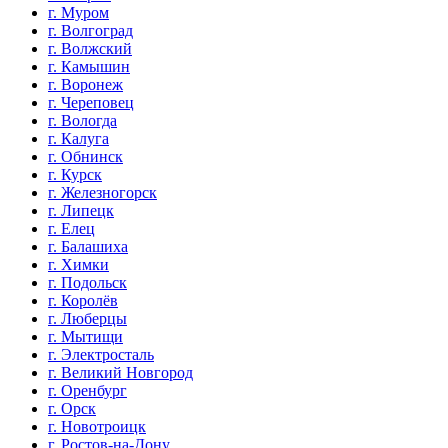
г. Муром
г. Волгоград
г. Волжский
г. Камышин
г. Воронеж
г. Череповец
г. Вологда
г. Калуга
г. Обнинск
г. Курск
г. Железногорск
г. Липецк
г. Елец
г. Балашиха
г. Химки
г. Подольск
г. Королёв
г. Люберцы
г. Мытищи
г. Электросталь
г. Великий Новгород
г. Оренбург
г. Орск
г. Новотроицк
г. Ростов-на-Дону