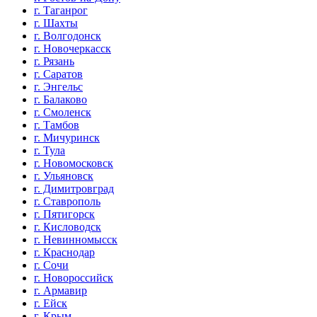
г. Таганрог
г. Шахты
г. Волгодонск
г. Новочеркасск
г. Рязань
г. Саратов
г. Энгельс
г. Балаково
г. Смоленск
г. Тамбов
г. Мичуринск
г. Тула
г. Новомосковск
г. Ульяновск
г. Димитровград
г. Ставрополь
г. Пятигорск
г. Кисловодск
г. Невинномысск
г. Краснодар
г. Сочи
г. Новороссийск
г. Армавир
г. Ейск
г. Крым