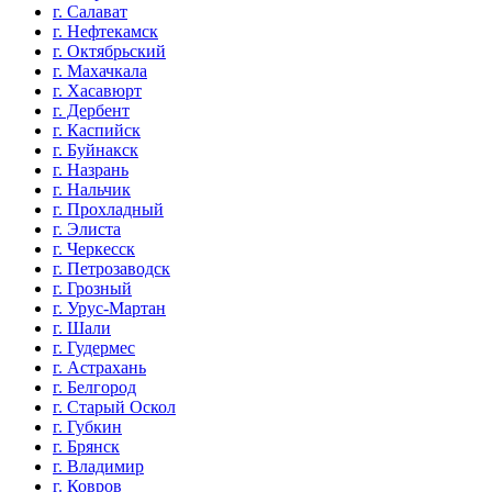
г. Салават
г. Нефтекамск
г. Октябрьский
г. Махачкала
г. Хасавюрт
г. Дербент
г. Каспийск
г. Буйнакск
г. Назрань
г. Нальчик
г. Прохладный
г. Элиста
г. Черкесск
г. Петрозаводск
г. Грозный
г. Урус-Мартан
г. Шали
г. Гудермес
г. Астрахань
г. Белгород
г. Старый Оскол
г. Губкин
г. Брянск
г. Владимир
г. Ковров