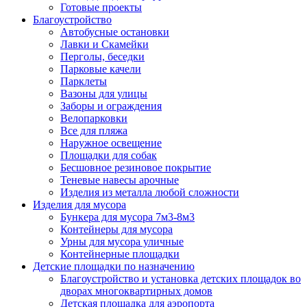
Готовые проекты
Благоустройство
Автобусные остановки
Лавки и Скамейки
Перголы, беседки
Парковые качели
Парклеты
Вазоны для улицы
Заборы и ограждения
Велопарковки
Все для пляжа
Наружное освещение
Площадки для собак
Бесшовное резиновое покрытие
Теневые навесы арочные
Изделия из металла любой сложности
Изделия для мусора
Бункера для мусора 7м3-8м3
Контейнеры для мусора
Урны для мусора уличные
Контейнерные площадки
Детские площадки по назначению
Благоустройство и установка детских площадок во
дворах многоквартирных домов
Детская площадка для аэропорта