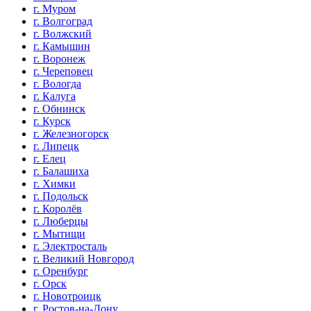
г. Муром
г. Волгоград
г. Волжский
г. Камышин
г. Воронеж
г. Череповец
г. Вологда
г. Калуга
г. Обнинск
г. Курск
г. Железногорск
г. Липецк
г. Елец
г. Балашиха
г. Химки
г. Подольск
г. Королёв
г. Люберцы
г. Мытищи
г. Электросталь
г. Великий Новгород
г. Оренбург
г. Орск
г. Новотроицк
г. Ростов-на-Дону