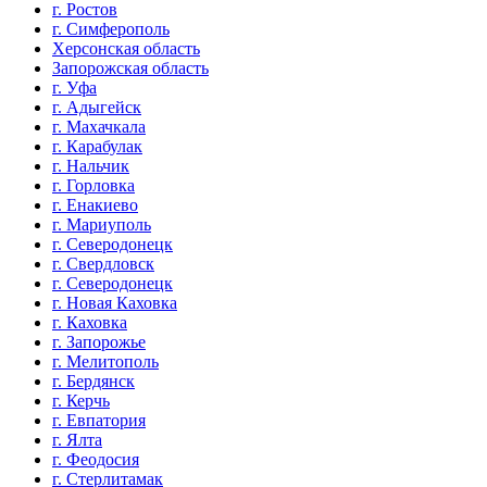
г. Ростов
г. Симферополь
Херсонская область
Запорожская область
г. Уфа
г. Адыгейск
г. Махачкала
г. Карабулак
г. Нальчик
г. Горловка
г. Енакиево
г. Мариуполь
г. Северодонецк
г. Свердловск
г. Северодонецк
г. Новая Каховка
г. Каховка
г. Запорожье
г. Мелитополь
г. Бердянск
г. Керчь
г. Евпатория
г. Ялта
г. Феодосия
г. Стерлитамак