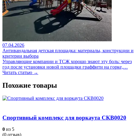
07.04.2026
Антивандальная детская площадка: материалы, конструкции и
критерии выбора
Управляющие компании и ТСЖ хорошо знают эту боль: через
год после установки новой площадки граффити на горке,…
Читать статью →
Похожие товары
Спортивный комплекс для воркаута СКВ0020
0
из 5
(
0
отзыв)