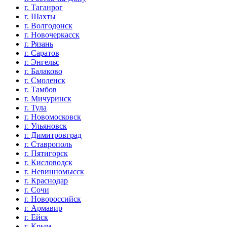
г. Таганрог
г. Шахты
г. Волгодонск
г. Новочеркасск
г. Рязань
г. Саратов
г. Энгельс
г. Балаково
г. Смоленск
г. Тамбов
г. Мичуринск
г. Тула
г. Новомосковск
г. Ульяновск
г. Димитровград
г. Ставрополь
г. Пятигорск
г. Кисловодск
г. Невинномысск
г. Краснодар
г. Сочи
г. Новороссийск
г. Армавир
г. Ейск
г. Крым