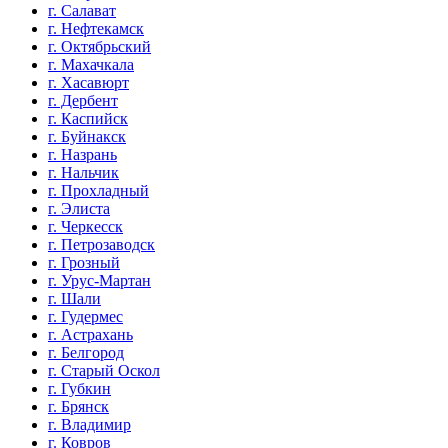
г. Салават
г. Нефтекамск
г. Октябрьский
г. Махачкала
г. Хасавюрт
г. Дербент
г. Каспийск
г. Буйнакск
г. Назрань
г. Нальчик
г. Прохладный
г. Элиста
г. Черкесск
г. Петрозаводск
г. Грозный
г. Урус-Мартан
г. Шали
г. Гудермес
г. Астрахань
г. Белгород
г. Старый Оскол
г. Губкин
г. Брянск
г. Владимир
г. Ковров