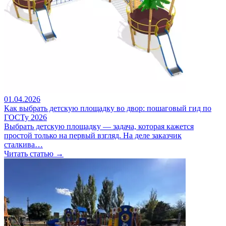
01.04.2026
Как выбрать детскую площадку во двор: пошаговый гид по
ГОСТу 2026
Выбрать детскую площадку — задача, которая кажется
простой только на первый взгляд. На деле заказчик
сталкива…
Читать статью →