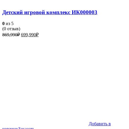
Детский игровой комплекс ИК000003
0
из 5
(
0
отзыв)
Первоначальная
Текущая
869,990
₽
699,990
₽
цена
цена:
составляла
699,990₽.
869,990₽.
Добавить в
корзину
Заказать