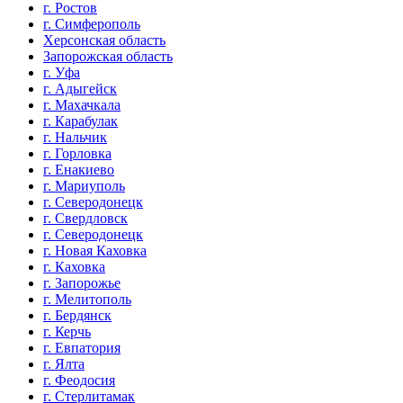
г. Ростов
г. Симферополь
Херсонская область
Запорожская область
г. Уфа
г. Адыгейск
г. Махачкала
г. Карабулак
г. Нальчик
г. Горловка
г. Енакиево
г. Мариуполь
г. Северодонецк
г. Свердловск
г. Северодонецк
г. Новая Каховка
г. Каховка
г. Запорожье
г. Мелитополь
г. Бердянск
г. Керчь
г. Евпатория
г. Ялта
г. Феодосия
г. Стерлитамак