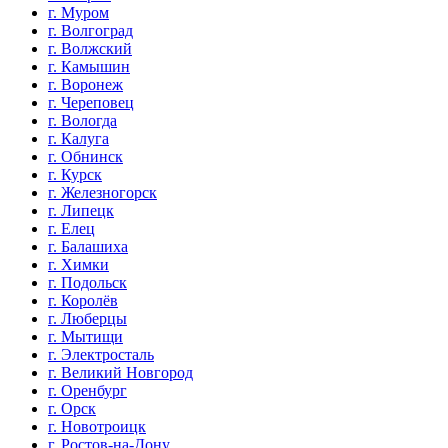
г. Муром
г. Волгоград
г. Волжский
г. Камышин
г. Воронеж
г. Череповец
г. Вологда
г. Калуга
г. Обнинск
г. Курск
г. Железногорск
г. Липецк
г. Елец
г. Балашиха
г. Химки
г. Подольск
г. Королёв
г. Люберцы
г. Мытищи
г. Электросталь
г. Великий Новгород
г. Оренбург
г. Орск
г. Новотроицк
г. Ростов-на-Дону