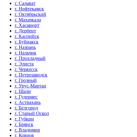
г. Салават
г. Нефтекамск
г. Октябрьский
г. Махачкала
г. Хасавюрт
г. Дербент
г. Каспийск
г. Буйнакск
г. Назрань
г. Нальчик
г. Прохладный
г. Элиста
г. Черкесск
г. Петрозаводск
г. Грозный
г. Урус-Мартан
г. Шали
г. Гудермес
г. Астрахань
г. Белгород
г. Старый Оскол
г. Губкин
г. Брянск
г. Владимир
г. Ковров