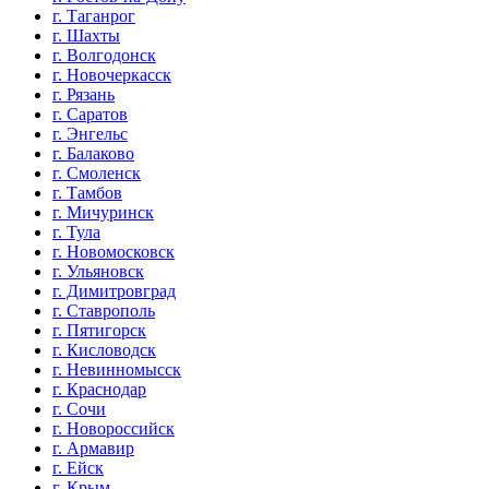
г. Таганрог
г. Шахты
г. Волгодонск
г. Новочеркасск
г. Рязань
г. Саратов
г. Энгельс
г. Балаково
г. Смоленск
г. Тамбов
г. Мичуринск
г. Тула
г. Новомосковск
г. Ульяновск
г. Димитровград
г. Ставрополь
г. Пятигорск
г. Кисловодск
г. Невинномысск
г. Краснодар
г. Сочи
г. Новороссийск
г. Армавир
г. Ейск
г. Крым