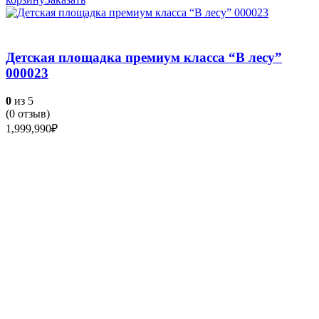
Детская площадка премиум класса “В лесу”
000023
0
из 5
(
0
отзыв)
1,999,990
₽