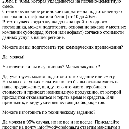
20мм. и 40мм. которая укладывается на песчано-цементную
смесь.
Стелим бесшовное резиновое покрытие на подготовленную
поверхность (асфальт или бетон) от 10 до 40мм.
В тех случаях когда закупка должна пройти у одного
поставщика, можем подготовить основание заказав у местных
компаний субподряд (бетон или асфальт) согласно стоимости
данных услуг в вашем регионе.
Можете ли вы подготовить три коммерческих предложения?
Да, можем!
Участвуете ли вы в аукционах? Малых закупках?
Да, участвуем, можем подготовить техзадание или смету.
На малых закупках желательно что бы вы откликнулись на
наше предложение, ввиду того что часто перебивают
стоимость и привозят неликвидную продукцию, от которой
приходится отказываться и терять время и средства. Или
принимать, в виду указа вышестоящих бюрократов.
Можете изготовить по техническому заданию?
Да можем в 95% случая, но не все и не всегда. Присылайте
просчет на почту info@vodvoredoma.ru ответим максимум в