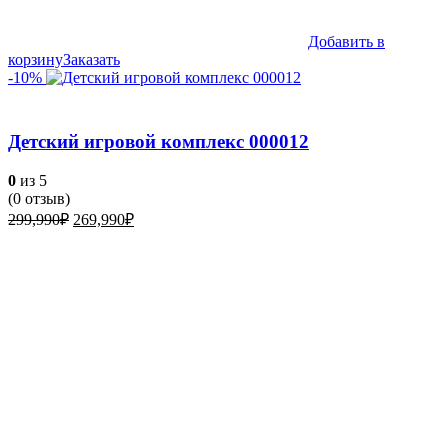
Добавить в
корзину
Заказать
-10%
Детский игровой комплекс 000012
0
из 5
(
0
отзыв)
Первоначальная
Текущая
299,990
₽
269,990
₽
цена
цена:
составляла
269,990₽.
299,990₽.