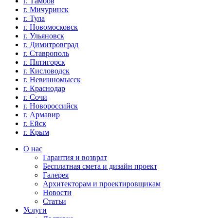
г. Тамбов
г. Мичуринск
г. Тула
г. Новомосковск
г. Ульяновск
г. Димитровград
г. Ставрополь
г. Пятигорск
г. Кисловодск
г. Невинномысск
г. Краснодар
г. Сочи
г. Новороссийск
г. Армавир
г. Ейск
г. Крым
О нас
Гарантия и возврат
Бесплатная смета и дизайн проект
Галерея
Архитекторам и проектировщикам
Новости
Статьи
Услуги