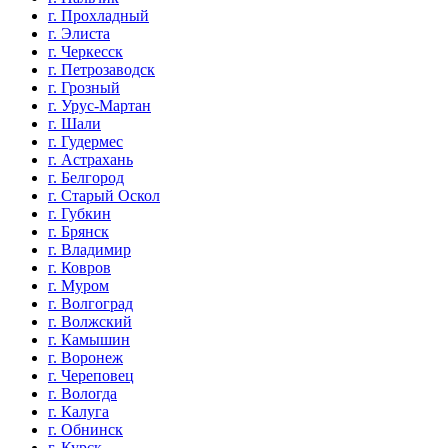
г. Прохладный
г. Элиста
г. Черкесск
г. Петрозаводск
г. Грозный
г. Урус-Мартан
г. Шали
г. Гудермес
г. Астрахань
г. Белгород
г. Старый Оскол
г. Губкин
г. Брянск
г. Владимир
г. Ковров
г. Муром
г. Волгоград
г. Волжский
г. Камышин
г. Воронеж
г. Череповец
г. Вологда
г. Калуга
г. Обнинск
г. Курск