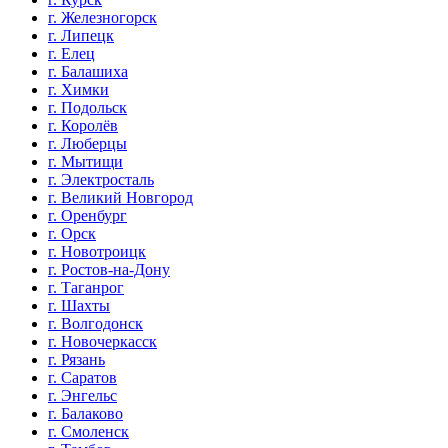
г. Железногорск
г. Липецк
г. Елец
г. Балашиха
г. Химки
г. Подольск
г. Королёв
г. Люберцы
г. Мытищи
г. Электросталь
г. Великий Новгород
г. Оренбург
г. Орск
г. Новотроицк
г. Ростов-на-Дону
г. Таганрог
г. Шахты
г. Волгодонск
г. Новочеркасск
г. Рязань
г. Саратов
г. Энгельс
г. Балаково
г. Смоленск