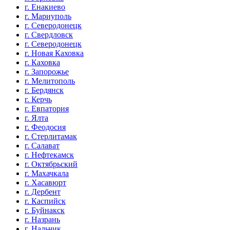
г. Енакиево
г. Мариуполь
г. Северодонецк
г. Свердловск
г. Северодонецк
г. Новая Каховка
г. Каховка
г. Запорожье
г. Мелитополь
г. Бердянск
г. Керчь
г. Евпатория
г. Ялта
г. Феодосия
г. Стерлитамак
г. Салават
г. Нефтекамск
г. Октябрьский
г. Махачкала
г. Хасавюрт
г. Дербент
г. Каспийск
г. Буйнакск
г. Назрань
г. Нальчик