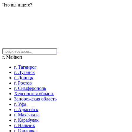
Что вы ищете?
г. Майкоп
г. Таганрог
г. Луганск
г. Донецк
г. Ростов
г. Симферополь
Херсонская область
Запорожская область
г. Уфа
г. Адыгейск
г. Махачкала
г. Карабулак
г. Нальчик
г. Горловка