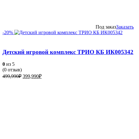
Под заказ
Заказать
-20%
Детский игровой комплекс ТРИО КБ ИК005342
0
из 5
(
0
отзыв)
Первоначальная
Текущая
499,990
₽
399,990
₽
цена
цена:
составляла
399,990₽.
499,990₽.