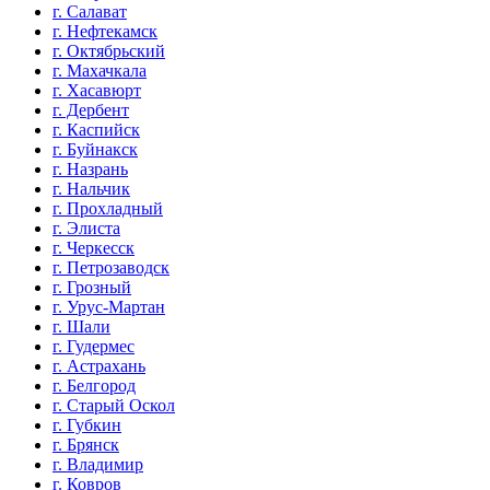
г. Салават
г. Нефтекамск
г. Октябрьский
г. Махачкала
г. Хасавюрт
г. Дербент
г. Каспийск
г. Буйнакск
г. Назрань
г. Нальчик
г. Прохладный
г. Элиста
г. Черкесск
г. Петрозаводск
г. Грозный
г. Урус-Мартан
г. Шали
г. Гудермес
г. Астрахань
г. Белгород
г. Старый Оскол
г. Губкин
г. Брянск
г. Владимир
г. Ковров