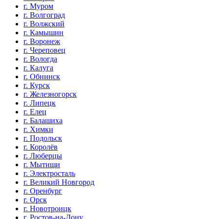
г. Муром
г. Волгоград
г. Волжский
г. Камышин
г. Воронеж
г. Череповец
г. Вологда
г. Калуга
г. Обнинск
г. Курск
г. Железногорск
г. Липецк
г. Елец
г. Балашиха
г. Химки
г. Подольск
г. Королёв
г. Люберцы
г. Мытищи
г. Электросталь
г. Великий Новгород
г. Оренбург
г. Орск
г. Новотроицк
г. Ростов-на-Дону