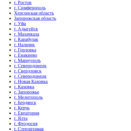
г. Ростов
г. Симферополь
Херсонская область
Запорожская область
г. Уфа
г. Адыгейск
г. Махачкала
г. Карабулак
г. Нальчик
г. Горловка
г. Енакиево
г. Мариуполь
г. Северодонецк
г. Свердловск
г. Северодонецк
г. Новая Каховка
г. Каховка
г. Запорожье
г. Мелитополь
г. Бердянск
г. Керчь
г. Евпатория
г. Ялта
г. Феодосия
г. Стерлитамак