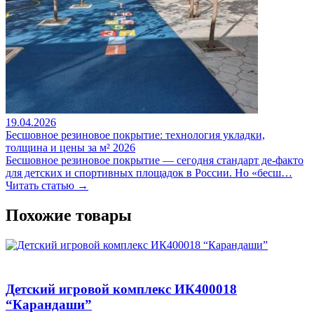
19.04.2026
Бесшовное резиновое покрытие: технология укладки,
толщина и цены за м² 2026
Бесшовное резиновое покрытие — сегодня стандарт де-факто
для детских и спортивных площадок в России. Но «бесш…
Читать статью →
Похожие товары
Детский игровой комплекс ИК400018
“Карандаши”