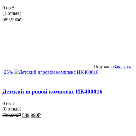
0
из 5
(
1
отзыв)
689,990
₽
Под заказ
Заказать
-25%
Детский игровой комплекс ИК400016
0
из 5
(
0
отзыв)
Первоначальная
Текущая
789,990
₽
589,990
₽
цена
цена:
составляла
589,990₽.
789,990₽.