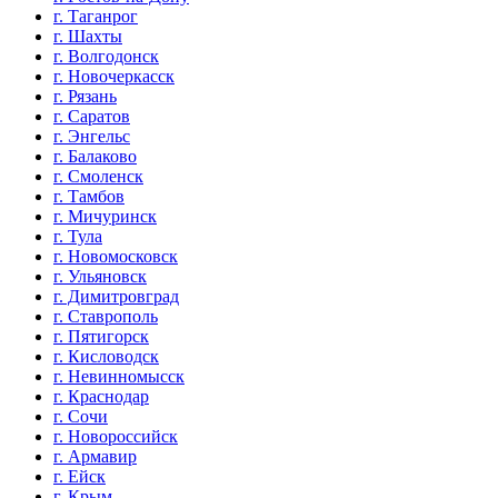
г. Таганрог
г. Шахты
г. Волгодонск
г. Новочеркасск
г. Рязань
г. Саратов
г. Энгельс
г. Балаково
г. Смоленск
г. Тамбов
г. Мичуринск
г. Тула
г. Новомосковск
г. Ульяновск
г. Димитровград
г. Ставрополь
г. Пятигорск
г. Кисловодск
г. Невинномысск
г. Краснодар
г. Сочи
г. Новороссийск
г. Армавир
г. Ейск
г. Крым