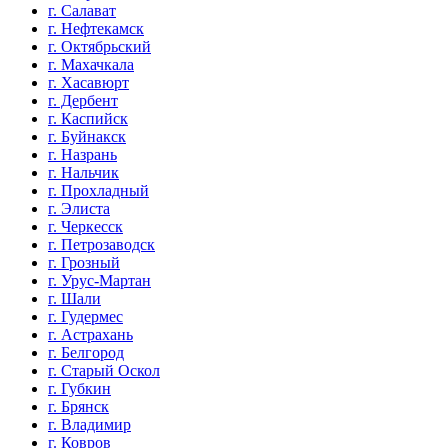
г. Салават
г. Нефтекамск
г. Октябрьский
г. Махачкала
г. Хасавюрт
г. Дербент
г. Каспийск
г. Буйнакск
г. Назрань
г. Нальчик
г. Прохладный
г. Элиста
г. Черкесск
г. Петрозаводск
г. Грозный
г. Урус-Мартан
г. Шали
г. Гудермес
г. Астрахань
г. Белгород
г. Старый Оскол
г. Губкин
г. Брянск
г. Владимир
г. Ковров