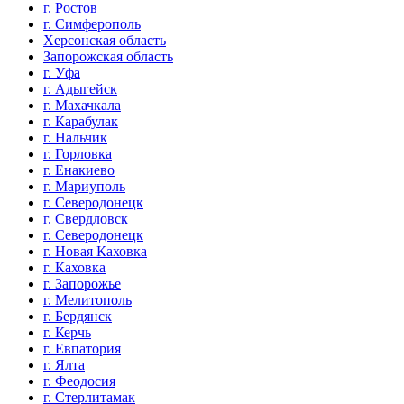
г. Ростов
г. Симферополь
Херсонская область
Запорожская область
г. Уфа
г. Адыгейск
г. Махачкала
г. Карабулак
г. Нальчик
г. Горловка
г. Енакиево
г. Мариуполь
г. Северодонецк
г. Свердловск
г. Северодонецк
г. Новая Каховка
г. Каховка
г. Запорожье
г. Мелитополь
г. Бердянск
г. Керчь
г. Евпатория
г. Ялта
г. Феодосия
г. Стерлитамак