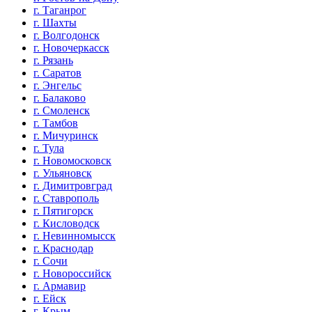
г. Таганрог
г. Шахты
г. Волгодонск
г. Новочеркасск
г. Рязань
г. Саратов
г. Энгельс
г. Балаково
г. Смоленск
г. Тамбов
г. Мичуринск
г. Тула
г. Новомосковск
г. Ульяновск
г. Димитровград
г. Ставрополь
г. Пятигорск
г. Кисловодск
г. Невинномысск
г. Краснодар
г. Сочи
г. Новороссийск
г. Армавир
г. Ейск
г. Крым