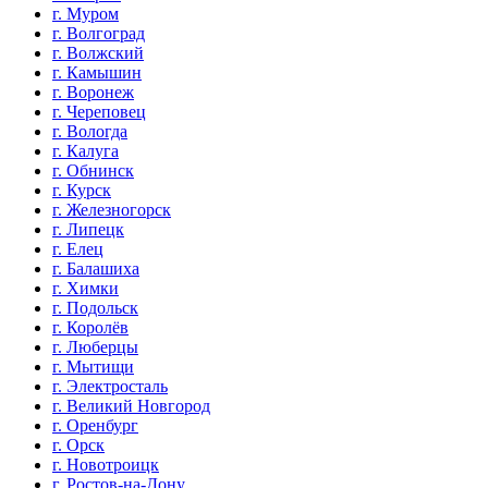
г. Муром
г. Волгоград
г. Волжский
г. Камышин
г. Воронеж
г. Череповец
г. Вологда
г. Калуга
г. Обнинск
г. Курск
г. Железногорск
г. Липецк
г. Елец
г. Балашиха
г. Химки
г. Подольск
г. Королёв
г. Люберцы
г. Мытищи
г. Электросталь
г. Великий Новгород
г. Оренбург
г. Орск
г. Новотроицк
г. Ростов-на-Дону