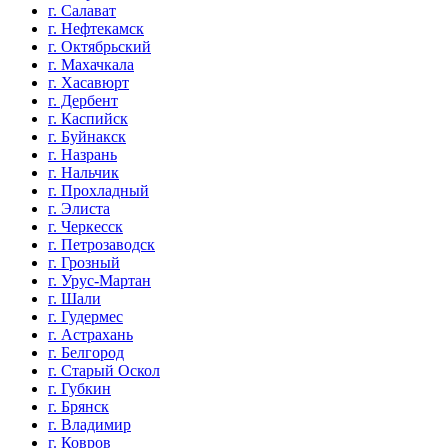
г. Салават
г. Нефтекамск
г. Октябрьский
г. Махачкала
г. Хасавюрт
г. Дербент
г. Каспийск
г. Буйнакск
г. Назрань
г. Нальчик
г. Прохладный
г. Элиста
г. Черкесск
г. Петрозаводск
г. Грозный
г. Урус-Мартан
г. Шали
г. Гудермес
г. Астрахань
г. Белгород
г. Старый Оскол
г. Губкин
г. Брянск
г. Владимир
г. Ковров