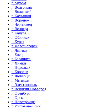
г. Муром
г. Волгоград
г. Волжский
г. Камышин
г. Воронеж
г. Череповец
г. Вологда
г. Калуга
г. Обнинск
г. Курск
г. Железногорск
г. Липецк
г. Елец
г. Балашиха
г. Химки
г. Подольск
г. Королёв
г. Люберцы
г. Мытищи
г. Электросталь
г. Великий Новгород
г. Оренбург
г. Орск
г. Новотроицк
г. Ростов-на-Дону