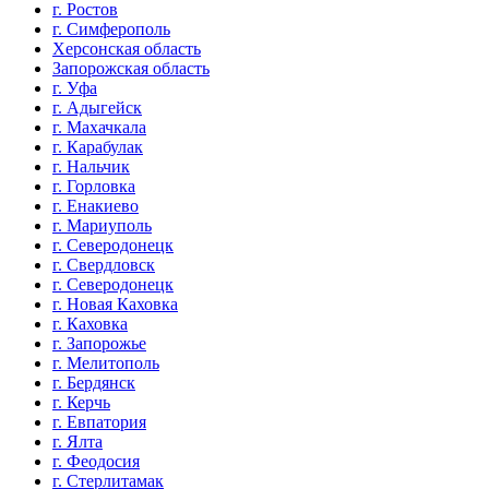
г. Ростов
г. Симферополь
Херсонская область
Запорожская область
г. Уфа
г. Адыгейск
г. Махачкала
г. Карабулак
г. Нальчик
г. Горловка
г. Енакиево
г. Мариуполь
г. Северодонецк
г. Свердловск
г. Северодонецк
г. Новая Каховка
г. Каховка
г. Запорожье
г. Мелитополь
г. Бердянск
г. Керчь
г. Евпатория
г. Ялта
г. Феодосия
г. Стерлитамак