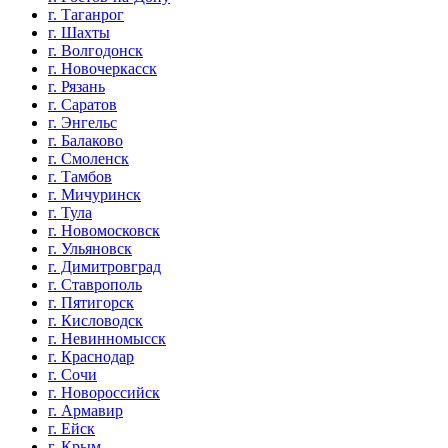
г. Таганрог
г. Шахты
г. Волгодонск
г. Новочеркасск
г. Рязань
г. Саратов
г. Энгельс
г. Балаково
г. Смоленск
г. Тамбов
г. Мичуринск
г. Тула
г. Новомосковск
г. Ульяновск
г. Димитровград
г. Ставрополь
г. Пятигорск
г. Кисловодск
г. Невинномысск
г. Краснодар
г. Сочи
г. Новороссийск
г. Армавир
г. Ейск
г. Крым