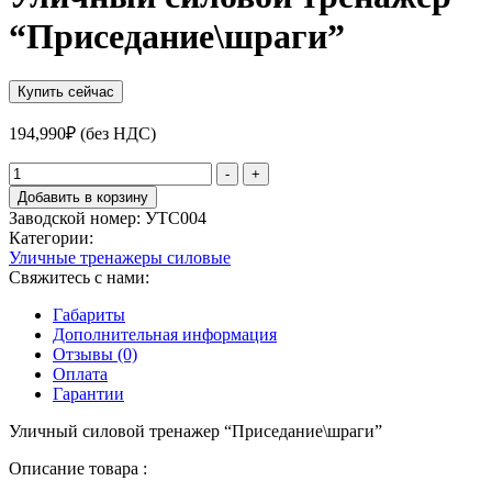
“Приседание\шраги”
Купить сейчас
194,990
₽
(без НДС)
Количество
-
+
товара
Добавить в корзину
Уличный
Заводской номер:
УТС004
силовой
Категории:
тренажер
Уличные тренажеры силовые
"Приседание\шраги"
Свяжитесь с нами:
Габариты
Дополнительная информация
Отзывы (0)
Оплата
Гарантии
Уличный силовой тренажер “Приседание\шраги”
Описание товара :