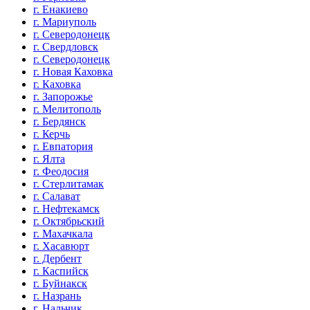
г. Енакиево
г. Мариуполь
г. Северодонецк
г. Свердловск
г. Северодонецк
г. Новая Каховка
г. Каховка
г. Запорожье
г. Мелитополь
г. Бердянск
г. Керчь
г. Евпатория
г. Ялта
г. Феодосия
г. Стерлитамак
г. Салават
г. Нефтекамск
г. Октябрьский
г. Махачкала
г. Хасавюрт
г. Дербент
г. Каспийск
г. Буйнакск
г. Назрань
г. Нальчик