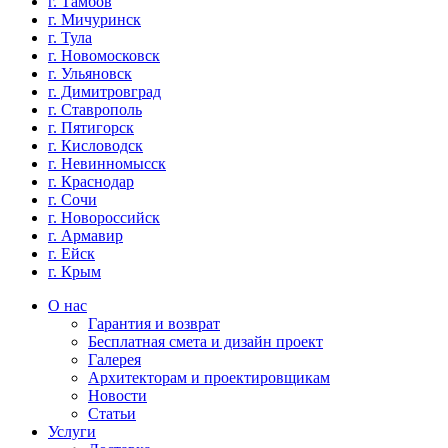
г. Тамбов
г. Мичуринск
г. Тула
г. Новомосковск
г. Ульяновск
г. Димитровград
г. Ставрополь
г. Пятигорск
г. Кисловодск
г. Невинномысск
г. Краснодар
г. Сочи
г. Новороссийск
г. Армавир
г. Ейск
г. Крым
О нас
Гарантия и возврат
Бесплатная смета и дизайн проект
Галерея
Архитекторам и проектировщикам
Новости
Статьи
Услуги