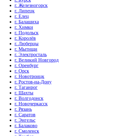
г. Железногорск
г. Липецк
г. Елец
г. Балашиха
г. Химки
г. Подольск
г. Королёв
г. Люберцы
г. Мытищи
г. Электросталь
г. Великий Новгород
г. Оренбург
г. Орск
г. Новотроицк
г. Ростов-на-Дону
г. Таганрог
г. Шахты
г. Волгодонск
г. Новочеркасск
г. Рязань
г. Саратов
г. Энгельс
г. Балаково
г. Смоленск