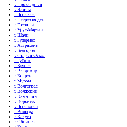
г. Прохладный
г. Элиста
г. Черкесск
г. Петрозаводск
г. Грозный
г. Урус-Мартан
г. Шали
г. Гудермес
г. Астрахань
г. Белгород
г. Старый Оскол
г. Губкин
г. Брянск
г. Владимир
г. Ковров
г. Муром
г. Волгоград
г. Волжский
г. Камышин
г. Воронеж
г. Череповец
г. Вологда
г. Калуга
г. Обнинск
г. Курск