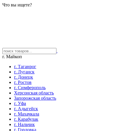
Что вы ищете?
г. Майкоп
г. Таганрог
г. Луганск
г. Донецк
г. Ростов
г. Симферополь
Херсонская область
Запорожская область
г. Уфа
г. Адыгейск
г. Махачкала
г. Карабулак
г. Нальчик
г. Горловка