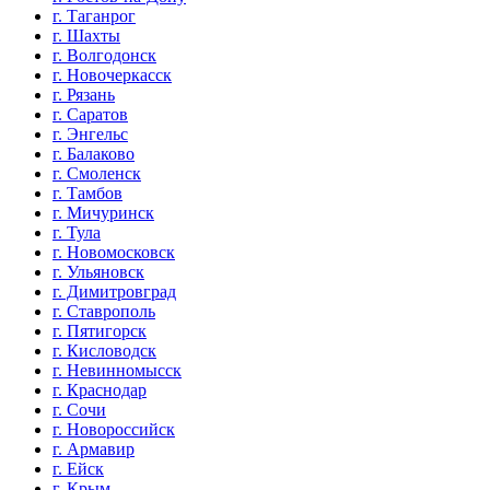
г. Таганрог
г. Шахты
г. Волгодонск
г. Новочеркасск
г. Рязань
г. Саратов
г. Энгельс
г. Балаково
г. Смоленск
г. Тамбов
г. Мичуринск
г. Тула
г. Новомосковск
г. Ульяновск
г. Димитровград
г. Ставрополь
г. Пятигорск
г. Кисловодск
г. Невинномысск
г. Краснодар
г. Сочи
г. Новороссийск
г. Армавир
г. Ейск
г. Крым