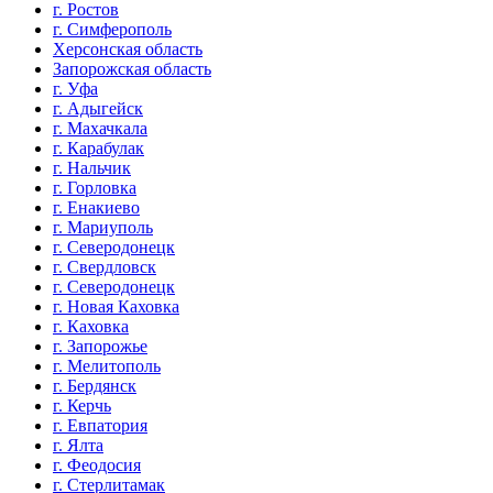
г. Ростов
г. Симферополь
Херсонская область
Запорожская область
г. Уфа
г. Адыгейск
г. Махачкала
г. Карабулак
г. Нальчик
г. Горловка
г. Енакиево
г. Мариуполь
г. Северодонецк
г. Свердловск
г. Северодонецк
г. Новая Каховка
г. Каховка
г. Запорожье
г. Мелитополь
г. Бердянск
г. Керчь
г. Евпатория
г. Ялта
г. Феодосия
г. Стерлитамак