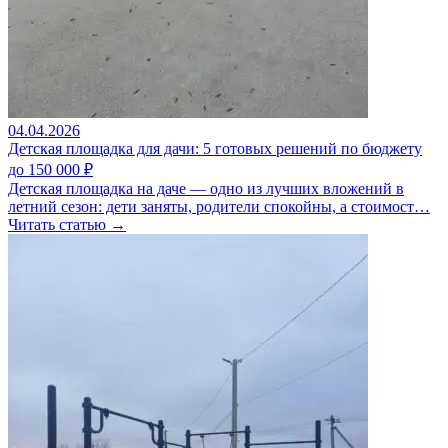
04.04.2026
Детская площадка для дачи: 5 готовых решений по бюджету
до 150 000 ₽
Детская площадка на даче — одно из лучших вложений в
летний сезон: дети заняты, родители спокойны, а стоимост…
Читать статью →