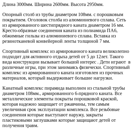
Длина 3000мм. Ширина 2600мм. Высота 2950мм.
Опорный столб из трубы диаметром 108мм. с порошковым
покрытием. Оголовок столба из алюминиевого сплава. Сеть
из армированного шестипрядного каната диаметром 16 мм.
Кресто-образные соединения каната из полиамида ПА6,
обжимные гильзы из алюминиевого сплава. Вставка из
резинотканевой конвейерной ленты толщиной 7 мм.
Спортивный комплекс из армированного каната великолепно
подходит для активного отдыха детей от 5 до 12лет. Такого
вида конструкции вызывает большой интерес . Дети играют в
различные игры, при этом занимаясь физически. Спортивный
комплекс из армированного каната изготовлен из прочных
материалов, который выдерживает большие нагрузки.
Канатный комплекс пирамида выполнен из стальной трубы
диаметром 108мм., армированного 6-прядного каната. Все
металлические элементы покрыты порошковой краской,
которая надежно защищает от ржавчины, тем самым
увеличивая срок эксплуатации комплекса. Все резьбовые
соединения которые выступают наружу, закрыты
пластиковыми заглушками которые защищают детей от
получения травм.