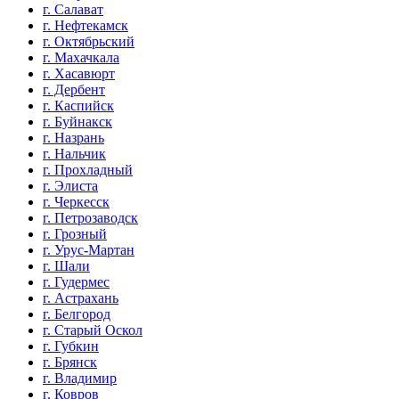
г. Салават
г. Нефтекамск
г. Октябрьский
г. Махачкала
г. Хасавюрт
г. Дербент
г. Каспийск
г. Буйнакск
г. Назрань
г. Нальчик
г. Прохладный
г. Элиста
г. Черкесск
г. Петрозаводск
г. Грозный
г. Урус-Мартан
г. Шали
г. Гудермес
г. Астрахань
г. Белгород
г. Старый Оскол
г. Губкин
г. Брянск
г. Владимир
г. Ковров