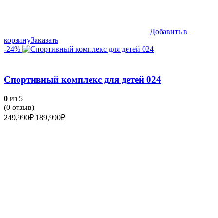
Добавить в
корзину
Заказать
-24%
Спортивный комплекс для детей 024
0
из 5
(
0
отзыв)
Первоначальная
Текущая
249,990
₽
189,990
₽
цена
цена:
составляла
189,990₽.
249,990₽.