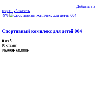
Добавить в
корзину
Заказать
-9%
Спортивный комплекс для детей 004
0
из 5
(
0
отзыв)
Первоначальная
Текущая
76,990
₽
69,990
₽
цена
цена:
составляла
69,990₽.
76,990₽.