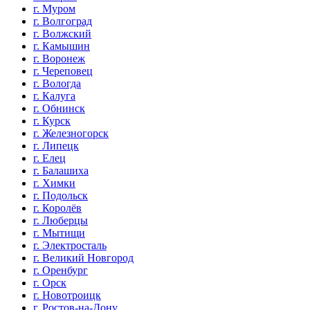
г. Муром
г. Волгоград
г. Волжский
г. Камышин
г. Воронеж
г. Череповец
г. Вологда
г. Калуга
г. Обнинск
г. Курск
г. Железногорск
г. Липецк
г. Елец
г. Балашиха
г. Химки
г. Подольск
г. Королёв
г. Люберцы
г. Мытищи
г. Электросталь
г. Великий Новгород
г. Оренбург
г. Орск
г. Новотроицк
г. Ростов-на-Дону