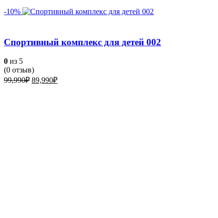
-10%
Спортивный комплекс для детей 002
0
из 5
(
0
отзыв)
Первоначальная
Текущая
99,990
₽
89,990
₽
цена
цена:
составляла
89,990₽.
99,990₽.