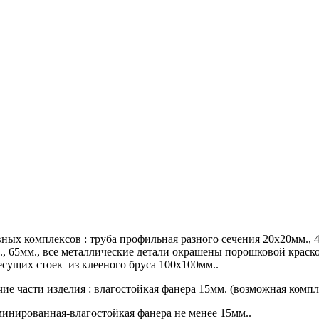
х комплексов : труба профильная разного сечения 20х20мм., 40
м., 65мм., все металлические детали окрашены порошковой краск
сущих стоек из клееного бруса 100х100мм..
е части изделия : влагостойкая фанера 15мм. (возможная компл
аминированная-влагостойкая фанера не менее 15мм..