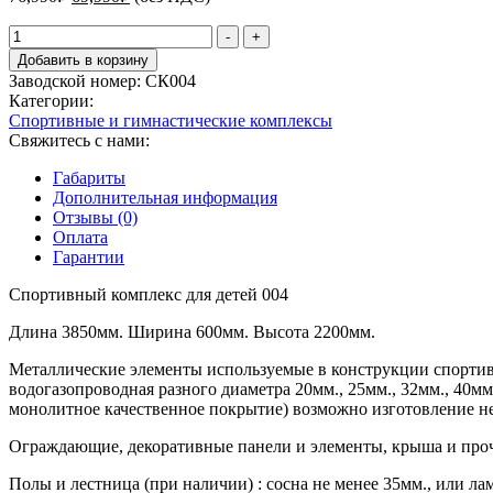
цена
цена:
составляла
Количество
69,990₽.
-
+
товара
76,990₽.
Добавить в корзину
Спортивный
Заводской номер:
СК004
комплекс
Категории:
для
Спортивные и гимнастические комплексы
детей
Свяжитесь с нами:
004
Габариты
Дополнительная информация
Отзывы (0)
Оплата
Гарантии
Спортивный комплекс для детей 004
Длина 3850мм. Ширина 600мм. Высота 2200мм.
Металлические элементы используемые в конструкции спортивны
водогазопроводная разного диаметра 20мм., 25мм., 32мм., 40м
монолитное качественное покрытие) возможно изготовление не
Ограждающие, декоративные панели и элементы, крыша и прочи
Полы и лестница (при наличии) : сосна не менее 35мм., или л