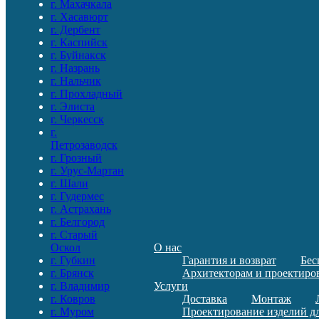
г. Махачкала
г. Хасавюрт
г. Дербент
г. Каспийск
г. Буйнакск
г. Назрань
г. Нальчик
г. Прохладный
г. Элиста
г. Черкесск
г.
Петрозаводск
г. Грозный
г. Урус-Мартан
г. Шали
г. Гудермес
г. Астрахань
г. Белгород
г. Старый
Оскол
О нас
г. Губкин
Гарантия и возврат
Бес
г. Брянск
Архитекторам и проектир
г. Владимир
Услуги
г. Ковров
Доставка
Монтаж
г. Муром
Проектирование изделий дл