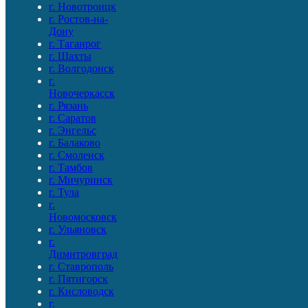
г. Новотроицк
г. Ростов-на-
Дону
г. Таганрог
г. Шахты
г. Волгодонск
г.
Новочеркасск
г. Рязань
г. Саратов
г. Энгельс
г. Балаково
г. Смоленск
г. Тамбов
г. Мичуринск
г. Тула
г.
Новомосковск
г. Ульяновск
г.
Димитровград
г. Ставрополь
г. Пятигорск
г. Кисловодск
г.