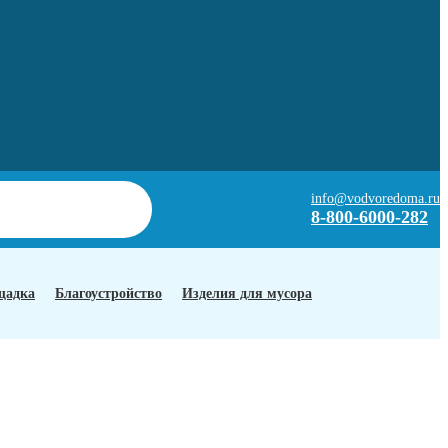
info@vodvoredoma.ru
8-800-6000-282
щадка
Благоустройство
Изделия для мусора