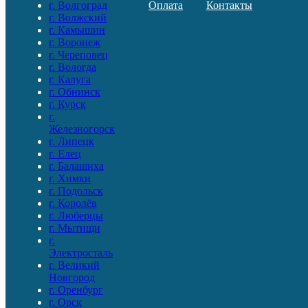
г. Волгоград
Оплата
Контакты
г. Волжский
г. Камышин
г. Воронеж
г. Череповец
г. Вологда
г. Калуга
г. Обнинск
г. Курск
г.
Железногорск
г. Липецк
г. Елец
г. Балашиха
г. Химки
г. Подольск
г. Королёв
г. Люберцы
г. Мытищи
г.
Электросталь
г. Великий
Новгород
г. Оренбург
г. Орск