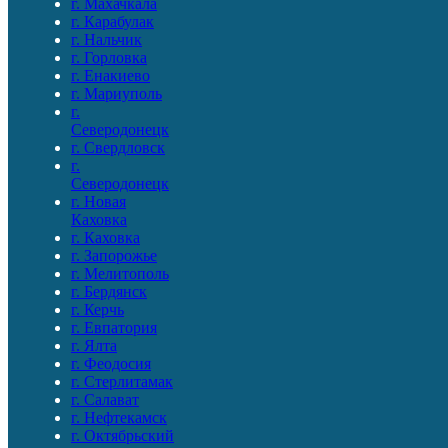
г. Махачкала
г. Карабулак
г. Нальчик
г. Горловка
г. Енакиево
г. Мариуполь
г.
Северодонецк
г. Свердловск
г.
Северодонецк
г. Новая
Каховка
г. Каховка
г. Запорожье
г. Мелитополь
г. Бердянск
г. Керчь
г. Евпатория
г. Ялта
г. Феодосия
г. Стерлитамак
г. Салават
г. Нефтекамск
г. Октябрьский