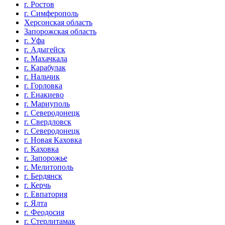
г. Ростов
г. Симферополь
Херсонская область
Запорожская область
г. Уфа
г. Адыгейск
г. Махачкала
г. Карабулак
г. Нальчик
г. Горловка
г. Енакиево
г. Мариуполь
г. Северодонецк
г. Свердловск
г. Северодонецк
г. Новая Каховка
г. Каховка
г. Запорожье
г. Мелитополь
г. Бердянск
г. Керчь
г. Евпатория
г. Ялта
г. Феодосия
г. Стерлитамак