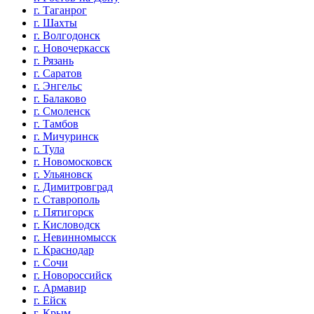
г. Таганрог
г. Шахты
г. Волгодонск
г. Новочеркасск
г. Рязань
г. Саратов
г. Энгельс
г. Балаково
г. Смоленск
г. Тамбов
г. Мичуринск
г. Тула
г. Новомосковск
г. Ульяновск
г. Димитровград
г. Ставрополь
г. Пятигорск
г. Кисловодск
г. Невинномысск
г. Краснодар
г. Сочи
г. Новороссийск
г. Армавир
г. Ейск
г. Крым