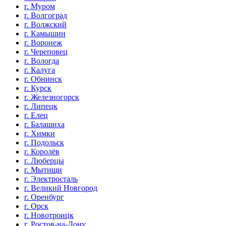
г. Муром
г. Волгоград
г. Волжский
г. Камышин
г. Воронеж
г. Череповец
г. Вологда
г. Калуга
г. Обнинск
г. Курск
г. Железногорск
г. Липецк
г. Елец
г. Балашиха
г. Химки
г. Подольск
г. Королёв
г. Люберцы
г. Мытищи
г. Электросталь
г. Великий Новгород
г. Оренбург
г. Орск
г. Новотроицк
г. Ростов-на-Дону