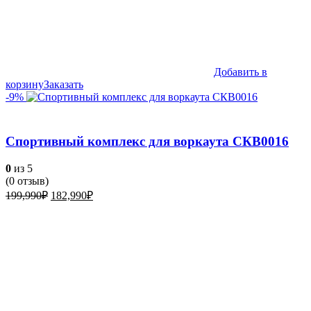
Добавить в
корзину
Заказать
-9%
Спортивный комплекс для воркаута СКВ0016
0
из 5
(
0
отзыв)
Первоначальная
Текущая
199,990
₽
182,990
₽
цена
цена:
составляла
182,990₽.
199,990₽.