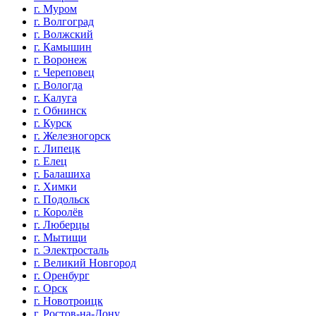
г. Муром
г. Волгоград
г. Волжский
г. Камышин
г. Воронеж
г. Череповец
г. Вологда
г. Калуга
г. Обнинск
г. Курск
г. Железногорск
г. Липецк
г. Елец
г. Балашиха
г. Химки
г. Подольск
г. Королёв
г. Люберцы
г. Мытищи
г. Электросталь
г. Великий Новгород
г. Оренбург
г. Орск
г. Новотроицк
г. Ростов-на-Дону