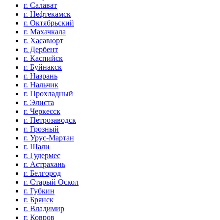
г. Салават
г. Нефтекамск
г. Октябрьский
г. Махачкала
г. Хасавюрт
г. Дербент
г. Каспийск
г. Буйнакск
г. Назрань
г. Нальчик
г. Прохладный
г. Элиста
г. Черкесск
г. Петрозаводск
г. Грозный
г. Урус-Мартан
г. Шали
г. Гудермес
г. Астрахань
г. Белгород
г. Старый Оскол
г. Губкин
г. Брянск
г. Владимир
г. Ковров