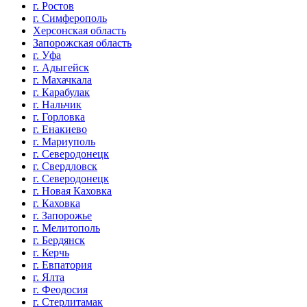
г. Ростов
г. Симферополь
Херсонская область
Запорожская область
г. Уфа
г. Адыгейск
г. Махачкала
г. Карабулак
г. Нальчик
г. Горловка
г. Енакиево
г. Мариуполь
г. Северодонецк
г. Свердловск
г. Северодонецк
г. Новая Каховка
г. Каховка
г. Запорожье
г. Мелитополь
г. Бердянск
г. Керчь
г. Евпатория
г. Ялта
г. Феодосия
г. Стерлитамак