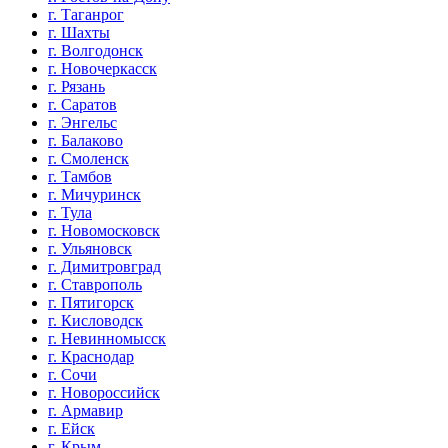
г. Таганрог
г. Шахты
г. Волгодонск
г. Новочеркасск
г. Рязань
г. Саратов
г. Энгельс
г. Балаково
г. Смоленск
г. Тамбов
г. Мичуринск
г. Тула
г. Новомосковск
г. Ульяновск
г. Димитровград
г. Ставрополь
г. Пятигорск
г. Кисловодск
г. Невинномысск
г. Краснодар
г. Сочи
г. Новороссийск
г. Армавир
г. Ейск
г. Крым