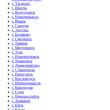
г. Таганрог
г. Шахты
г. Волгодонск
г. Новочеркасск
г. Рязань
г. Саратов
г. Энгельс
г. Балаково
г. Смоленск
г. Тамбов
г. Мичуринск
г. Тула
г. Новомосковск
г. Ульяновск
г. Димитровград
г. Ставрополь
г. Пятигорск
г. Кисловодск
г. Невинномысск
г. Краснодар
г. Сочи
г. Новороссийск
г. Армавир
г. Ейск
г. Крым