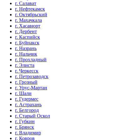
г. Салават
г. Нефтекамск
г. Октябрьский
г. Махачкала
г. Хасавюрт
г. Дербент
г. Каспийск
г. Буйнакск
г. Назрань
г. Нальчик
г. Прохладный
г. Элиста
г. Черкесск
г. Петрозаводск
г. Грозный
г. Урус-Мартан
г. Шали
г. Гудермес
г. Астрахань
г. Белгород
г. Старый Оскол
г. Губкин
г. Брянск
г. Владимир
г. Ковров