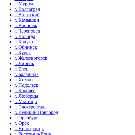
г. Муром
г. Волгоград
г. Волжский
г. Камышин
г. Воронеж
г. Череповец
г. Вологда
г. Калуга
г. Обнинск
г. Курск
г. Железногорск
г. Липецк
г. Елец
г. Балашиха
г. Химки
г. Подольск
г. Королёв
г. Люберцы
г. Мытищи
г. Электросталь
г. Великий Новгород
г. Оренбург
г. Орск
г. Новотроицк
г. Ростов-на-Дону