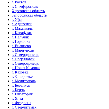
г. Ростов
г. Симферополь
Херсонская область
Запорожская область
г. Уфа
г. Адыгейск
г. Махачкала
г. Карабулак
г. Нальчик
г. Горловка
г. Енакиево
г. Мариуполь
г. Северодонецк
г. Свердловск
г. Северодонецк
г. Новая Каховка
г. Каховка
г. Запорожье
г. Мелитополь
г. Бердянск
г. Керчь
г. Евпатория
г. Ялта
г. Феодосия
г. Стерлитамак