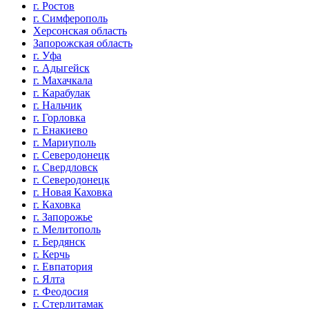
г. Ростов
г. Симферополь
Херсонская область
Запорожская область
г. Уфа
г. Адыгейск
г. Махачкала
г. Карабулак
г. Нальчик
г. Горловка
г. Енакиево
г. Мариуполь
г. Северодонецк
г. Свердловск
г. Северодонецк
г. Новая Каховка
г. Каховка
г. Запорожье
г. Мелитополь
г. Бердянск
г. Керчь
г. Евпатория
г. Ялта
г. Феодосия
г. Стерлитамак