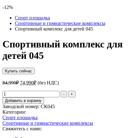
-12%
Спорт площадка
Спортивные и гимнастические комплексы
Спортивный комплекс для детей 045
Спортивный комплекс для
детей 045
Купить сейчас
Первоначальная
Текущая
84,990
₽
74,990
₽
(без НДС)
цена
цена:
составляла
Количество
74,990₽.
-
+
товара
84,990₽.
Добавить в корзину
Спортивный
Заводской номер:
СК045
комплекс
Категории:
для
Спорт площадка
детей
Спортивные и гимнастические комплексы
045
Свяжитесь с нами: