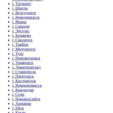
г. Таганрог
г. Шахты
г. Волгодонск
г. Новочеркасск
г. Рязань
г. Саратов
г. Энгельс
г. Балаково
г. Смоленск
г. Тамбов
г. Мичуринск
г. Тула
г. Новомосковск
г. Ульяновск
г. Димитровград
г. Ставрополь
г. Пятигорск
г. Кисловодск
г. Невинномысск
г. Краснодар
г. Сочи
г. Новороссийск
г. Армавир
г. Ейск
г. Крым