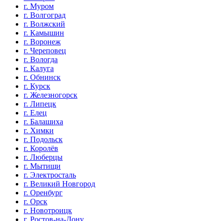
г. Муром
г. Волгоград
г. Волжский
г. Камышин
г. Воронеж
г. Череповец
г. Вологда
г. Калуга
г. Обнинск
г. Курск
г. Железногорск
г. Липецк
г. Елец
г. Балашиха
г. Химки
г. Подольск
г. Королёв
г. Люберцы
г. Мытищи
г. Электросталь
г. Великий Новгород
г. Оренбург
г. Орск
г. Новотроицк
г. Ростов-на-Дону