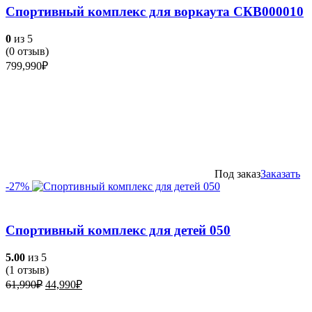
Спортивный комплекс для воркаута СКВ000010
0
из 5
(
0
отзыв)
799,990
₽
Под заказ
Заказать
-27%
Спортивный комплекс для детей 050
5.00
из 5
(
1
отзыв)
Первоначальная
Текущая
61,990
₽
44,990
₽
цена
цена:
составляла
44,990₽.