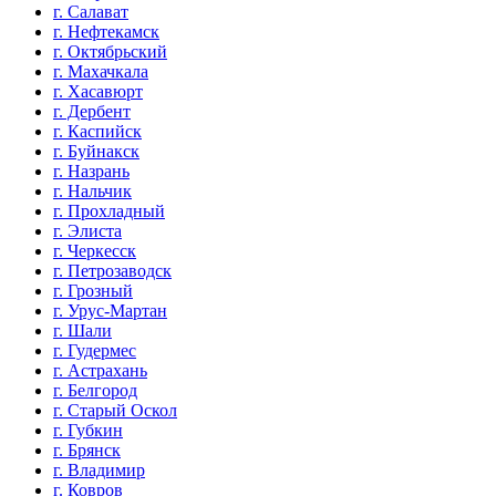
г. Салават
г. Нефтекамск
г. Октябрьский
г. Махачкала
г. Хасавюрт
г. Дербент
г. Каспийск
г. Буйнакск
г. Назрань
г. Нальчик
г. Прохладный
г. Элиста
г. Черкесск
г. Петрозаводск
г. Грозный
г. Урус-Мартан
г. Шали
г. Гудермес
г. Астрахань
г. Белгород
г. Старый Оскол
г. Губкин
г. Брянск
г. Владимир
г. Ковров