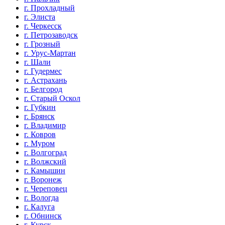
г. Прохладный
г. Элиста
г. Черкесск
г. Петрозаводск
г. Грозный
г. Урус-Мартан
г. Шали
г. Гудермес
г. Астрахань
г. Белгород
г. Старый Оскол
г. Губкин
г. Брянск
г. Владимир
г. Ковров
г. Муром
г. Волгоград
г. Волжский
г. Камышин
г. Воронеж
г. Череповец
г. Вологда
г. Калуга
г. Обнинск
г. Курск