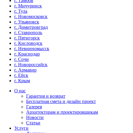
г. Тамбов
г. Мичуринск
г. Тула
г. Новомосковск
г. Ульяновск
г. Димитровград
г. Ставрополь
г. Пятигорск
г. Кисловодск
г. Невинномысск
г. Краснодар
г. Сочи
г. Новороссийск
г. Армавир
г. Ейск
г. Крым
О нас
Гарантия и возврат
Бесплатная смета и дизайн проект
Галерея
Архитекторам и проектировщикам
Новости
Статьи
Услуги