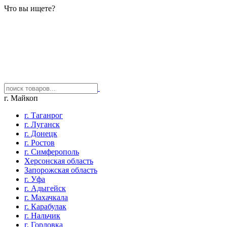
Что вы ищете?
г. Майкоп
г. Таганрог
г. Луганск
г. Донецк
г. Ростов
г. Симферополь
Херсонская область
Запорожская область
г. Уфа
г. Адыгейск
г. Махачкала
г. Карабулак
г. Нальчик
г. Горловка