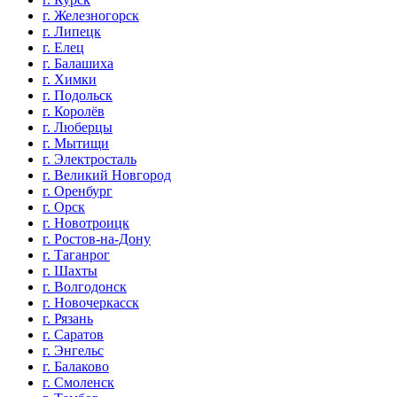
г. Железногорск
г. Липецк
г. Елец
г. Балашиха
г. Химки
г. Подольск
г. Королёв
г. Люберцы
г. Мытищи
г. Электросталь
г. Великий Новгород
г. Оренбург
г. Орск
г. Новотроицк
г. Ростов-на-Дону
г. Таганрог
г. Шахты
г. Волгодонск
г. Новочеркасск
г. Рязань
г. Саратов
г. Энгельс
г. Балаково
г. Смоленск