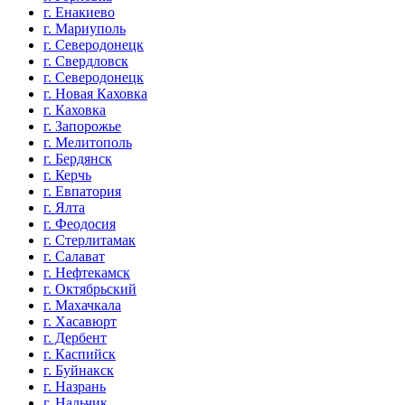
г. Енакиево
г. Мариуполь
г. Северодонецк
г. Свердловск
г. Северодонецк
г. Новая Каховка
г. Каховка
г. Запорожье
г. Мелитополь
г. Бердянск
г. Керчь
г. Евпатория
г. Ялта
г. Феодосия
г. Стерлитамак
г. Салават
г. Нефтекамск
г. Октябрьский
г. Махачкала
г. Хасавюрт
г. Дербент
г. Каспийск
г. Буйнакск
г. Назрань
г. Нальчик