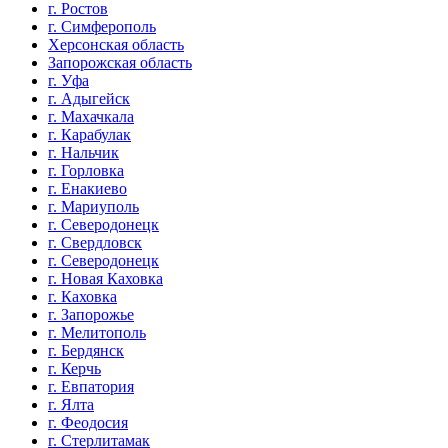
г. Ростов
г. Симферополь
Херсонская область
Запорожская область
г. Уфа
г. Адыгейск
г. Махачкала
г. Карабулак
г. Нальчик
г. Горловка
г. Енакиево
г. Мариуполь
г. Северодонецк
г. Свердловск
г. Северодонецк
г. Новая Каховка
г. Каховка
г. Запорожье
г. Мелитополь
г. Бердянск
г. Керчь
г. Евпатория
г. Ялта
г. Феодосия
г. Стерлитамак