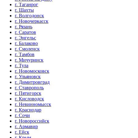
г. Таганрог
г. Шахты
г. Волгодонск
г. Новочеркасск
г. Рязань
г. Саратов
г. Энгельс
г. Балаково
г. Смоленск
г. Тамбов
г. Мичуринск
г. Тула
г. Новомосковск
г. Ульяновск
г. Димитровград
г. Ставрополь
г. Пятигорск
г. Кисловодск
г. Невинномысск
г. Краснодар
г. Сочи
г. Новороссийск
г. Армавир
г. Ейск
г. Крым