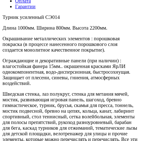
Оплата
Гарантии
Турник усиленный СЭ014
Длина 1000мм. Ширина 800мм. Высота 2200мм.
Окрашивание металлических элементов : порошковая
покраска (в процессе нанесенного порошкового слоя
создается монолитное качественное покрытие).
Ограждающие и декоративные панели (при наличии) :
влагостойкая фанера 15мм.. окрашенная красками ЯрЛИ
однокомпонентная, водо-дисперсионная, быстросохнущая.
Защищает от плесени, синевы, гниения, атмосферных
воздействий.
Шведская стенка, лаз полукруг, стенка для метания мячей,
мостик, развивающая игровая панель, шагоход, бревно
гимнастическое, турник, брусья, скамья для пресса, тоннель,
мостик подвесной, бревно на цепях, кольца, канат, лабиринт
спортивный, стол теннисный, сетка волейбольная, элементы
для полосы препятствий, рукоход разноуровневый, барабан
для бега, каскад турников для отжиманий, тематические лызы
для детской площадки, велотренажер для улицы и прочие
элементы, которые можно перечислять и перечислять. Все эти