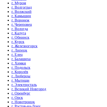
г. Муром
г. Волгоград
г. Волжский
г. Камышин
г. Воронеж
г. Череповец
г. Вологда
г. Калуга
г. Обнинск
г. Курск
г. Железногорск
г. Липецк
г. Елец
г. Балашиха
г. Химки
г. Подольск
г. Королёв
г. Люберцы
г. Мытищи
г. Электросталь
г. Великий Новгород
г. Оренбург
г. Орск
г. Новотроицк
г. Ростов-на-Дону