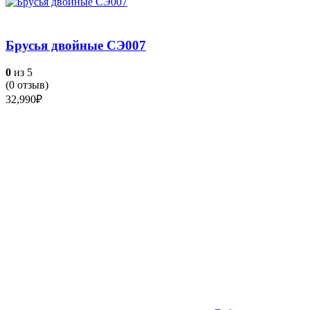
Брусья двойные СЭ007
0
из 5
(
0
отзыв)
32,990
₽