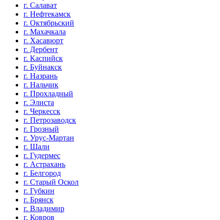
г. Салават
г. Нефтекамск
г. Октябрьский
г. Махачкала
г. Хасавюрт
г. Дербент
г. Каспийск
г. Буйнакск
г. Назрань
г. Нальчик
г. Прохладный
г. Элиста
г. Черкесск
г. Петрозаводск
г. Грозный
г. Урус-Мартан
г. Шали
г. Гудермес
г. Астрахань
г. Белгород
г. Старый Оскол
г. Губкин
г. Брянск
г. Владимир
г. Ковров