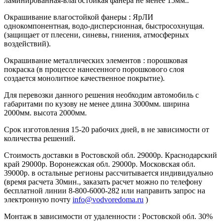
ламинированная-влагостойкая фанера не менее 15мм..
Окрашивание влагостойкой фанеры : ЯрЛИ
однокомпонентная, водо-дисперсионная, быстросохнущая.
(защищает от плесени, синевы, гниения, атмосферных
воздействий).
Окрашивание металлических элементов : порошковая
покраска (в процессе нанесенного порошкового слоя
создается монолитное качественное покрытие).
Для перевозки данного решения необходим автомобиль с
габаритами по кузову не менее длина 3000мм. ширина
2000мм. высота 2000мм.
Срок изготовления 15-20 рабочих дней, в не зависимости от
количества решений.
Стоимость доставки в Ростовской обл. 29000р. Краснодарский
край 29000р. Воронежская обл. 29000р. Московская обл.
39000р. в остальные регионы рассчитывается индивидуально
(время расчета 30мин., заказать расчет можно по телефону
бесплатной линии 8-800-6000-282 или направить запрос на
электронную почту
info@vodvoredoma.ru
)
Монтаж в зависимости от удаленности : Ростовской обл. 30%