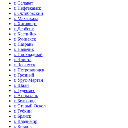
г. Салават
г. Нефтекамск
г. Октябрьский
г. Махачкала
г. Хасавюрт
г. Дербент
г. Каспийск
г. Буйнакск
г. Назрань
г. Нальчик
г. Прохладный
г. Элиста
г. Черкесск
г. Петрозаводск
г. Грозный
г. Урус-Мартан
г. Шали
г. Гудермес
г. Астрахань
г. Белгород
г. Старый Оскол
г. Губкин
г. Брянск
г. Владимир
г. Ковров