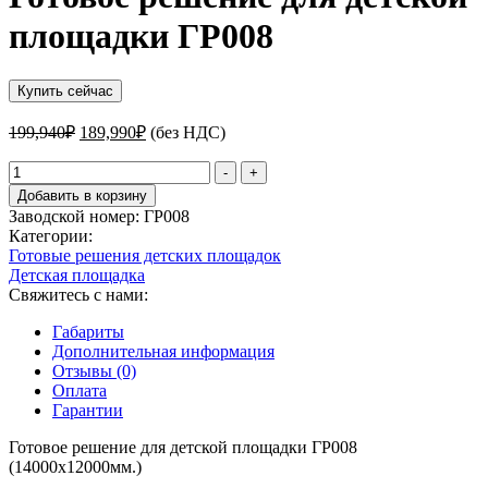
площадки ГР008
Купить сейчас
Первоначальная
Текущая
199,940
₽
189,990
₽
(без НДС)
цена
цена:
составляла
Количество
189,990₽.
-
+
товара
199,940₽.
Добавить в корзину
Готовое
Заводской номер:
ГP008
решение
Категории:
для
Готовые решения детских площадок
детской
Детская площадка
площадки
Свяжитесь с нами:
ГР008
Габариты
Дополнительная информация
Отзывы (0)
Оплата
Гарантии
Готовое решение для детской площадки ГР008
(14000х12000мм.)