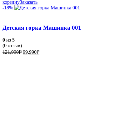
корзину
Заказать
-18%
Детская горка Машинка 001
0
из 5
(
0
отзыв)
Первоначальная
Текущая
121,990
₽
99,990
₽
цена
цена:
составляла
99,990₽.
121,990₽.