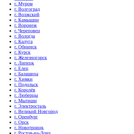
г. Муром
г. Волгоград
г. Волжский
г. Камышин
г. Воронеж
г. Череповец
г. Вологда
г. Калуга
г. Обнинск
г. Курск
г. Железногорск
г. Липецк
г. Елец
г. Балашиха
г. Химки
г. Подольск
г. Королёв
г. Люберцы
г. Мытищи
г. Электросталь
г. Великий Новгород
г. Оренбург
г. Орск
г. Новотроицк
г. Ростов-на-Дону