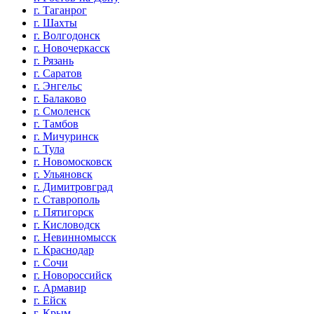
г. Таганрог
г. Шахты
г. Волгодонск
г. Новочеркасск
г. Рязань
г. Саратов
г. Энгельс
г. Балаково
г. Смоленск
г. Тамбов
г. Мичуринск
г. Тула
г. Новомосковск
г. Ульяновск
г. Димитровград
г. Ставрополь
г. Пятигорск
г. Кисловодск
г. Невинномысск
г. Краснодар
г. Сочи
г. Новороссийск
г. Армавир
г. Ейск
г. Крым