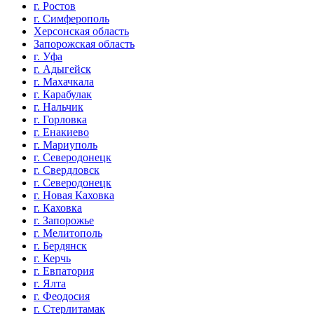
г. Ростов
г. Симферополь
Херсонская область
Запорожская область
г. Уфа
г. Адыгейск
г. Махачкала
г. Карабулак
г. Нальчик
г. Горловка
г. Енакиево
г. Мариуполь
г. Северодонецк
г. Свердловск
г. Северодонецк
г. Новая Каховка
г. Каховка
г. Запорожье
г. Мелитополь
г. Бердянск
г. Керчь
г. Евпатория
г. Ялта
г. Феодосия
г. Стерлитамак