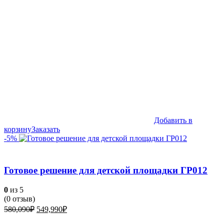
Добавить в
корзину
Заказать
-5%
Готовое решение для детской площадки ГР012
0
из 5
(
0
отзыв)
Первоначальная
Текущая
580,090
₽
549,990
₽
цена
цена: