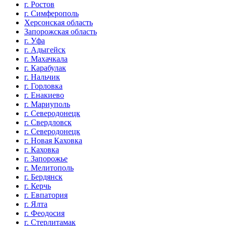
г. Ростов
г. Симферополь
Херсонская область
Запорожская область
г. Уфа
г. Адыгейск
г. Махачкала
г. Карабулак
г. Нальчик
г. Горловка
г. Енакиево
г. Мариуполь
г. Северодонецк
г. Свердловск
г. Северодонецк
г. Новая Каховка
г. Каховка
г. Запорожье
г. Мелитополь
г. Бердянск
г. Керчь
г. Евпатория
г. Ялта
г. Феодосия
г. Стерлитамак