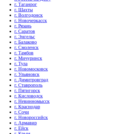
г. Таганрог
г. Шахты
г. Волгодонск
г. Новочеркасск
г. Рязань
г. Саратов
г. Энгельс
г. Балаково
г. Смоленск
г. Тамбов
г. Мичуринск
г. Тула
г. Новомосковск
г. Ульяновск
г. Димитровград
г. Ставрополь
г. Пятигорск
г. Кисловодск
г. Невинномысск
г. Краснодар
г. Сочи
г. Новороссийск
г. Армавир
г. Ейск
г. Крым