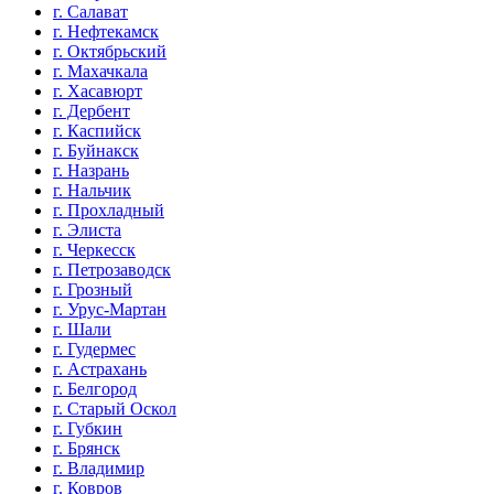
г. Салават
г. Нефтекамск
г. Октябрьский
г. Махачкала
г. Хасавюрт
г. Дербент
г. Каспийск
г. Буйнакск
г. Назрань
г. Нальчик
г. Прохладный
г. Элиста
г. Черкесск
г. Петрозаводск
г. Грозный
г. Урус-Мартан
г. Шали
г. Гудермес
г. Астрахань
г. Белгород
г. Старый Оскол
г. Губкин
г. Брянск
г. Владимир
г. Ковров