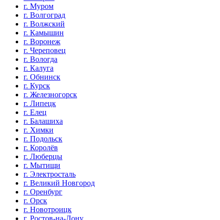
г. Муром
г. Волгоград
г. Волжский
г. Камышин
г. Воронеж
г. Череповец
г. Вологда
г. Калуга
г. Обнинск
г. Курск
г. Железногорск
г. Липецк
г. Елец
г. Балашиха
г. Химки
г. Подольск
г. Королёв
г. Люберцы
г. Мытищи
г. Электросталь
г. Великий Новгород
г. Оренбург
г. Орск
г. Новотроицк
г. Ростов-на-Дону