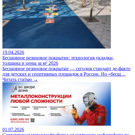
19.04.2026
Бесшовное резиновое покрытие: технология укладки,
толщина и цены за м² 2026
Бесшовное резиновое покрытие — сегодня стандарт де-факто
для детских и спортивных площадок в России. Но «бесш…
Читать статью →
01.07.2026
Современная металлообработка от компании vodvoredoma.ru: