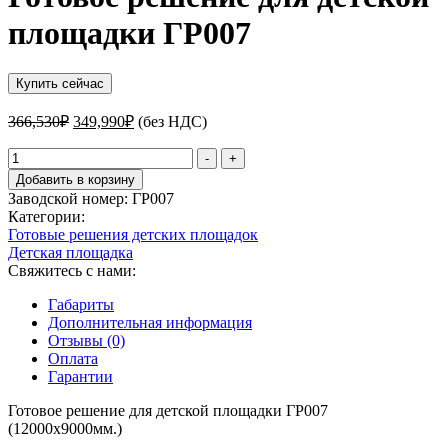
площадки ГР007
Купить сейчас
Первоначальная
Текущая
366,530
₽
349,990
₽
(без НДС)
цена
цена:
составляла
Количество
349,990₽.
-
+
товара
366,530₽.
Добавить в корзину
Готовое
Заводской номер:
ГP007
решение
Категории:
для
Готовые решения детских площадок
детской
Детская площадка
площадки
Свяжитесь с нами:
ГР007
Габариты
Дополнительная информация
Отзывы (0)
Оплата
Гарантии
Готовое решение для детской площадки ГР007
(12000х9000мм.)