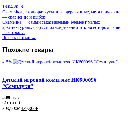
16.04.2026
Скамейки для двора: чугунные, деревянные, металлические
— сравнение и выбор
Скамейка — самый заказываемый элемент малых
архитектурных форм, и одновременно тот, на котором чаще
всего эко…
Читать статью →
Похожие товары
-15%
Детский игровой комплекс ИК600096
“Семилуки”
5.00
из 5
(
2
отзыв)
Первоначальная
Текущая
399,990
₽
339,990
₽
цена
цена:
составляла
339,990₽.
399,990₽.