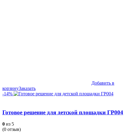
составляла
549,990₽.
580,090₽.
Добавить в
корзину
Заказать
-14%
Готовое решение для детской площадки ГР004
0
из 5
(
0
отзыв)