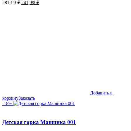
Первоначальная
Текущая
281,110
₽
241,990
₽
цена
цена:
составляла
241,990₽.
281,110₽.
Добавить в
корзину
Заказать
-18%
Детская горка Машинка 001