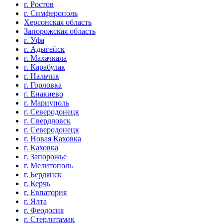
г. Ростов
г. Симферополь
Херсонская область
Запорожская область
г. Уфа
г. Адыгейск
г. Махачкала
г. Карабулак
г. Нальчик
г. Горловка
г. Енакиево
г. Мариуполь
г. Северодонецк
г. Свердловск
г. Северодонецк
г. Новая Каховка
г. Каховка
г. Запорожье
г. Мелитополь
г. Бердянск
г. Керчь
г. Евпатория
г. Ялта
г. Феодосия
г. Стерлитамак