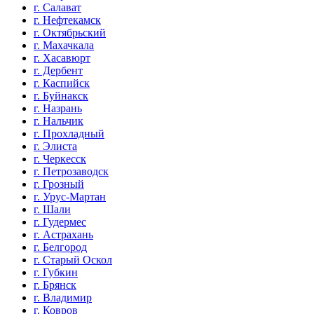
г. Салават
г. Нефтекамск
г. Октябрьский
г. Махачкала
г. Хасавюрт
г. Дербент
г. Каспийск
г. Буйнакск
г. Назрань
г. Нальчик
г. Прохладный
г. Элиста
г. Черкесск
г. Петрозаводск
г. Грозный
г. Урус-Мартан
г. Шали
г. Гудермес
г. Астрахань
г. Белгород
г. Старый Оскол
г. Губкин
г. Брянск
г. Владимир
г. Ковров