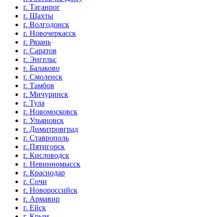
г. Таганрог
г. Шахты
г. Волгодонск
г. Новочеркасск
г. Рязань
г. Саратов
г. Энгельс
г. Балаково
г. Смоленск
г. Тамбов
г. Мичуринск
г. Тула
г. Новомосковск
г. Ульяновск
г. Димитровград
г. Ставрополь
г. Пятигорск
г. Кисловодск
г. Невинномысск
г. Краснодар
г. Сочи
г. Новороссийск
г. Армавир
г. Ейск
г. Крым