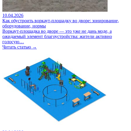
10.04.2026
Как обустроить воркаут-площадку во дворе: зонирование,
оборудование, нормы
Воркаут-площадка во дворе — это уже не дань моде, а
ожидаемый элемент благоустройства: жители активно
голосую…
Читать статью →