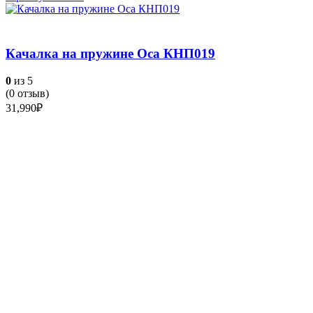
Качалка на пружине Оса КНП019
0
из 5
(
0
отзыв)
31,990
₽