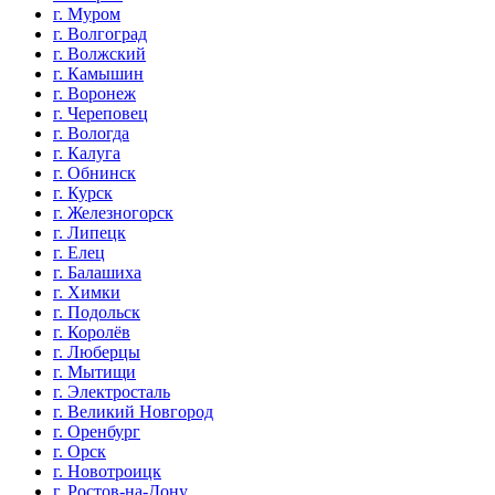
г. Муром
г. Волгоград
г. Волжский
г. Камышин
г. Воронеж
г. Череповец
г. Вологда
г. Калуга
г. Обнинск
г. Курск
г. Железногорск
г. Липецк
г. Елец
г. Балашиха
г. Химки
г. Подольск
г. Королёв
г. Люберцы
г. Мытищи
г. Электросталь
г. Великий Новгород
г. Оренбург
г. Орск
г. Новотроицк
г. Ростов-на-Дону