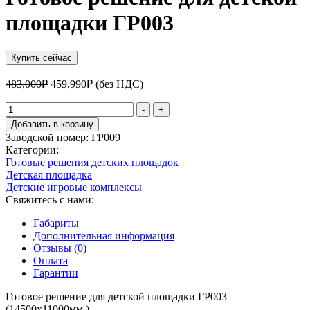
площадки ГР003
Купить сейчас
Первоначальная
Текущая
483,000
₽
459,990
₽
(без НДС)
цена
цена:
составляла
Количество
459,990₽.
-
+
товара
483,000₽.
Добавить в корзину
Готовое
Заводской номер:
ГР009
решение
Категории:
для
Готовые решения детских площадок
детской
Детская площадка
площадки
Детские игровые комплексы
ГР003
Свяжитесь с нами:
Габариты
Дополнительная информация
Отзывы (0)
Оплата
Гарантии
Готовое решение для детской площадки ГР003
(14500х11000мм.)