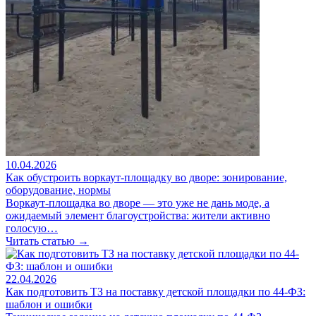
10.04.2026
Как обустроить воркаут-площадку во дворе: зонирование,
оборудование, нормы
Воркаут-площадка во дворе — это уже не дань моде, а
ожидаемый элемент благоустройства: жители активно
голосую…
Читать статью →
22.04.2026
Как подготовить ТЗ на поставку детской площадки по 44-ФЗ:
шаблон и ошибки