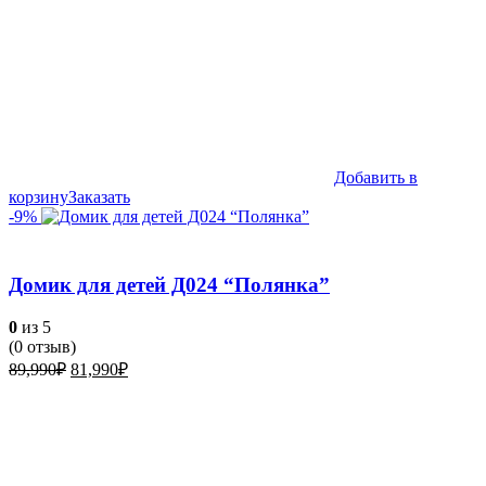
Добавить в
корзину
Заказать
-9%
Домик для детей Д024 “Полянка”
0
из 5
(
0
отзыв)
Первоначальная
Текущая
89,990
₽
81,990
₽
цена
цена:
составляла
81,990₽.
89,990₽.