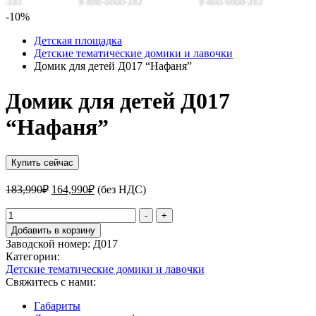
-10%
Детская площадка
Детские тематические домики и лавочки
Домик для детей Д017 “Нафаня”
Домик для детей Д017
“Нафаня”
Купить сейчас
Первоначальная
Текущая
183,990
₽
164,990
₽
(без НДС)
цена
цена:
составляла
Количество
164,990₽.
-
+
товара
183,990₽.
Добавить в корзину
Домик
Заводской номер:
Д017
для
Категории:
детей
Детские тематические домики и лавочки
Д017
Свяжитесь с нами:
"Нафаня"
Габариты