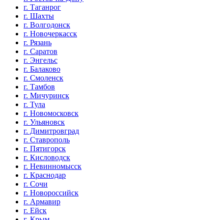
г. Таганрог
г. Шахты
г. Волгодонск
г. Новочеркасск
г. Рязань
г. Саратов
г. Энгельс
г. Балаково
г. Смоленск
г. Тамбов
г. Мичуринск
г. Тула
г. Новомосковск
г. Ульяновск
г. Димитровград
г. Ставрополь
г. Пятигорск
г. Кисловодск
г. Невинномысск
г. Краснодар
г. Сочи
г. Новороссийск
г. Армавир
г. Ейск
г. Крым