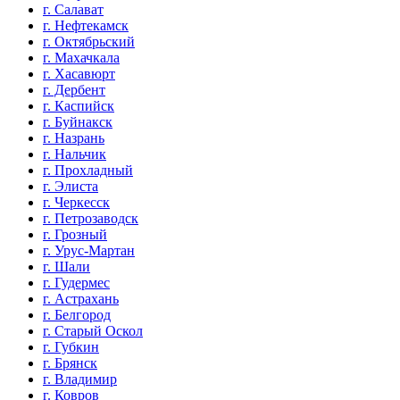
г. Салават
г. Нефтекамск
г. Октябрьский
г. Махачкала
г. Хасавюрт
г. Дербент
г. Каспийск
г. Буйнакск
г. Назрань
г. Нальчик
г. Прохладный
г. Элиста
г. Черкесск
г. Петрозаводск
г. Грозный
г. Урус-Мартан
г. Шали
г. Гудермес
г. Астрахань
г. Белгород
г. Старый Оскол
г. Губкин
г. Брянск
г. Владимир
г. Ковров