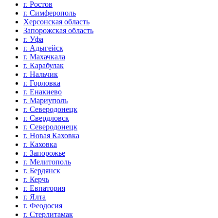
г. Ростов
г. Симферополь
Херсонская область
Запорожская область
г. Уфа
г. Адыгейск
г. Махачкала
г. Карабулак
г. Нальчик
г. Горловка
г. Енакиево
г. Мариуполь
г. Северодонецк
г. Свердловск
г. Северодонецк
г. Новая Каховка
г. Каховка
г. Запорожье
г. Мелитополь
г. Бердянск
г. Керчь
г. Евпатория
г. Ялта
г. Феодосия
г. Стерлитамак