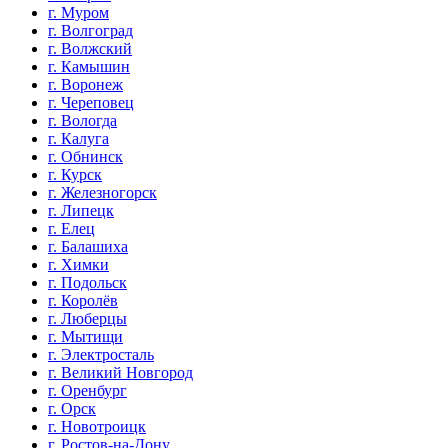
г. Муром
г. Волгоград
г. Волжский
г. Камышин
г. Воронеж
г. Череповец
г. Вологда
г. Калуга
г. Обнинск
г. Курск
г. Железногорск
г. Липецк
г. Елец
г. Балашиха
г. Химки
г. Подольск
г. Королёв
г. Люберцы
г. Мытищи
г. Электросталь
г. Великий Новгород
г. Оренбург
г. Орск
г. Новотроицк
г. Ростов-на-Дону