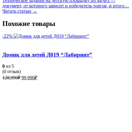
Техническое задание на детскую площадку по 44-ФЗ —
документ, от которого зависит и победитель торгов, и итого…
Читать статью →
Похожие товары
-22%
Домик для детей Д019 “Лабиринт”
0
из 5
(
0
отзыв)
Первоначальная
Текущая
128,990
₽
99,990
₽
цена
цена:
составляла
99,990₽.
128,990₽.