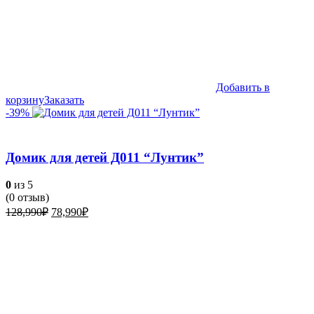
Добавить в
корзину
Заказать
-39%
Домик для детей Д011 “Лунтик”
0
из 5
(
0
отзыв)
Первоначальная
Текущая
128,990
₽
78,990
₽
цена
цена:
составляла
78,990₽.
128,990₽.