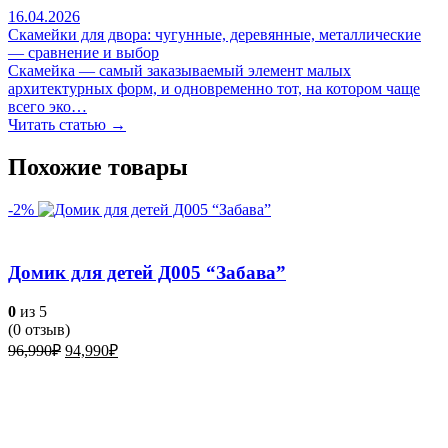
16.04.2026
Скамейки для двора: чугунные, деревянные, металлические
— сравнение и выбор
Скамейка — самый заказываемый элемент малых
архитектурных форм, и одновременно тот, на котором чаще
всего эко…
Читать статью →
Похожие товары
-2%
Домик для детей Д005 “Забава”
0
из 5
(
0
отзыв)
Первоначальная
Текущая
96,990
₽
94,990
₽
цена
цена:
составляла
94,990₽.
96,990₽.