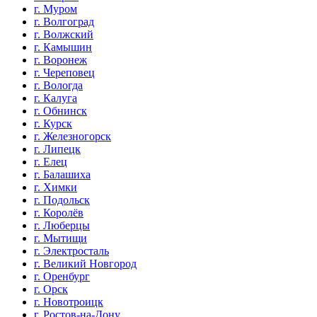
г. Муром
г. Волгоград
г. Волжский
г. Камышин
г. Воронеж
г. Череповец
г. Вологда
г. Калуга
г. Обнинск
г. Курск
г. Железногорск
г. Липецк
г. Елец
г. Балашиха
г. Химки
г. Подольск
г. Королёв
г. Люберцы
г. Мытищи
г. Электросталь
г. Великий Новгород
г. Оренбург
г. Орск
г. Новотроицк
г. Ростов-на-Дону