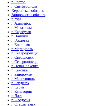
г. Ростов
г. Симферополь
Херсонская область
Запорожская область
г. Уфа
г. Адыгейск
г. Махачкала
г. Карабулак
г. Нальчик
г. Горловка
г. Енакиево
г. Мариуполь
г. Северодонецк
г. Свердловск
г. Северодонецк
г. Новая Каховка
г. Каховка
г. Запорожье
г. Мелитополь
г. Бердянск
г. Керчь
г. Евпатория
г. Ялта
г. Феодосия
г. Стерлитамак