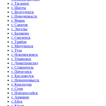
г. Таганрог
г. Шахты
г. Волгодонск
г. Новочеркасск
г. Рязань
г. Саратов
г. Энгельс
г. Балаково
г. Смоленск
г. Тамбов
г. Мичуринск
г. Тула
г. Новомосковск
г. Ульяновск
г. Димитровград
г. Ставрополь
г. Пятигорск
г. Кисловодск
г. Невинномысск
г. Краснодар
г. Сочи
г. Новороссийск
г. Армавир
г. Ейск
г. Крым