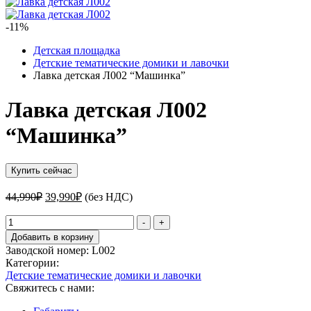
-11%
Детская площадка
Детские тематические домики и лавочки
Лавка детская Л002 “Машинка”
Лавка детская Л002
“Машинка”
Купить сейчас
Первоначальная
Текущая
44,990
₽
39,990
₽
(без НДС)
цена
цена:
составляла
Количество
39,990₽.
-
+
товара
44,990₽.
Добавить в корзину
Лавка
Заводской номер:
L002
детская
Категории:
Л002
Детские тематические домики и лавочки
"Машинка"
Свяжитесь с нами: