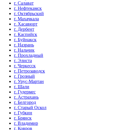
г. Салават
г. Нефтекамск
г. Октябрьский
г. Махачкала
г. Хасавюрт
г. Дербент
г. Каспийск
г. Буйнакск
г. Назрань
г. Нальчик
г. Прохладный
г. Элиста
г. Черкесск
г. Петрозаводск
г. Грозный
г. Урус-Мартан
г. Шали
г. Гудермес
г. Астрахань
г. Белгород
г. Старый Оскол
г. Губкин
г. Брянск
г. Владимир
г. Ковров