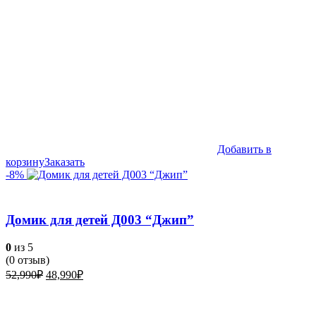
Добавить в
корзину
Заказать
-8%
Домик для детей Д003 “Джип”
0
из 5
(
0
отзыв)
Первоначальная
Текущая
52,990
₽
48,990
₽
цена
цена:
составляла
48,990₽.
52,990₽.