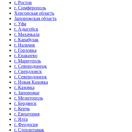
г. Ростов
г. Симферополь
Херсонская область
Запорожская область
г. Уфа
г. Адыгейск
г. Махачкала
г. Карабулак
г. Нальчик
г. Горловка
г. Енакиево
г. Мариуполь
г. Северодонецк
г. Свердловск
г. Северодонецк
г. Новая Каховка
г. Каховка
г. Запорожье
г. Мелитополь
г. Бердянск
г. Керчь
г. Евпатория
г. Ялта
г. Феодосия
г. Стерлитамак