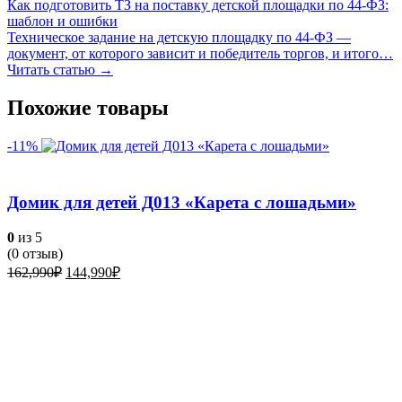
Как подготовить ТЗ на поставку детской площадки по 44-ФЗ:
шаблон и ошибки
Техническое задание на детскую площадку по 44-ФЗ —
документ, от которого зависит и победитель торгов, и итого…
Читать статью →
Похожие товары
-11%
Домик для детей Д013 «Карета с лошадьми»
0
из 5
(
0
отзыв)
Первоначальная
Текущая
162,990
₽
144,990
₽
цена
цена:
составляла
144,990₽.
162,990₽.