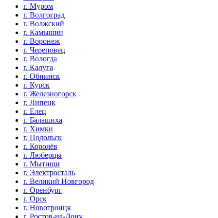
г. Муром
г. Волгоград
г. Волжский
г. Камышин
г. Воронеж
г. Череповец
г. Вологда
г. Калуга
г. Обнинск
г. Курск
г. Железногорск
г. Липецк
г. Елец
г. Балашиха
г. Химки
г. Подольск
г. Королёв
г. Люберцы
г. Мытищи
г. Электросталь
г. Великий Новгород
г. Оренбург
г. Орск
г. Новотроицк
г. Ростов-на-Дону