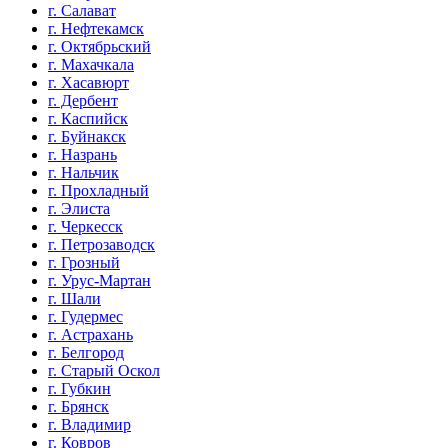
г. Салават
г. Нефтекамск
г. Октябрьский
г. Махачкала
г. Хасавюрт
г. Дербент
г. Каспийск
г. Буйнакск
г. Назрань
г. Нальчик
г. Прохладный
г. Элиста
г. Черкесск
г. Петрозаводск
г. Грозный
г. Урус-Мартан
г. Шали
г. Гудермес
г. Астрахань
г. Белгород
г. Старый Оскол
г. Губкин
г. Брянск
г. Владимир
г. Ковров