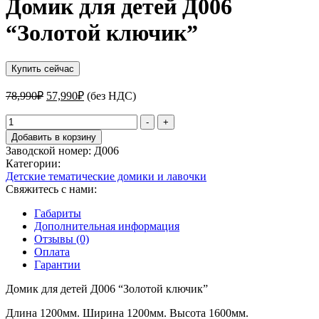
Домик для детей Д006
“Золотой ключик”
Купить сейчас
Первоначальная
Текущая
78,990
₽
57,990
₽
(без НДС)
цена
цена:
составляла
Количество
57,990₽.
-
+
товара
78,990₽.
Добавить в корзину
Домик
Заводской номер:
Д006
для
Категории:
детей
Детские тематические домики и лавочки
Д006
Свяжитесь с нами:
"Золотой
ключик"
Габариты
Дополнительная информация
Отзывы (0)
Оплата
Гарантии
Домик для детей Д006 “Золотой ключик”
Длина 1200мм. Ширина 1200мм. Высота 1600мм.