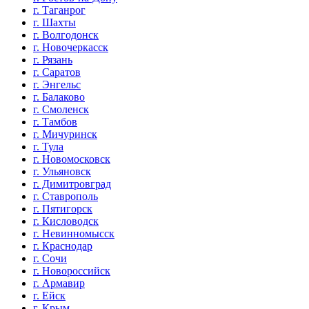
г. Таганрог
г. Шахты
г. Волгодонск
г. Новочеркасск
г. Рязань
г. Саратов
г. Энгельс
г. Балаково
г. Смоленск
г. Тамбов
г. Мичуринск
г. Тула
г. Новомосковск
г. Ульяновск
г. Димитровград
г. Ставрополь
г. Пятигорск
г. Кисловодск
г. Невинномысск
г. Краснодар
г. Сочи
г. Новороссийск
г. Армавир
г. Ейск
г. Крым