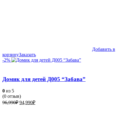
Добавить в
корзину
Заказать
-2%
Домик для детей Д005 “Забава”
0
из 5
(
0
отзыв)
Первоначальная
Текущая
96,990
₽
94,990
₽
цена
цена:
составляла
94,990₽.
96,990₽.