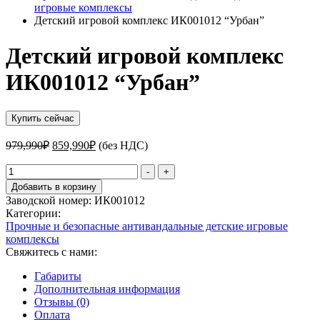
игровые комплексы
Детский игровой комплекс ИК001012 “Урбан”
Детский игровой комплекс
ИК001012 “Урбан”
Купить сейчас
Первоначальная
Текущая
979,990
₽
859,990
₽
(без НДС)
цена
цена:
составляла
Количество
859,990₽.
-
+
товара
979,990₽.
Добавить в корзину
Детский
Заводской номер:
ИК001012
игровой
Категории:
комплекс
Прочные и безопасные антивандальные детские игровые
ИК001012
комплексы
"Урбан"
Свяжитесь с нами:
Габариты
Дополнительная информация
Отзывы (0)
Оплата