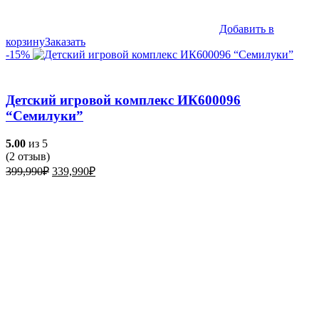
Добавить в
корзину
Заказать
-15%
Детский игровой комплекс ИК600096
“Семилуки”
5.00
из 5
(
2
отзыв)
Первоначальная
Текущая
399,990
₽
339,990
₽
цена
цена:
составляла
339,990₽.
399,990₽.