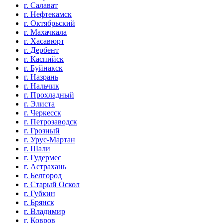
г. Салават
г. Нефтекамск
г. Октябрьский
г. Махачкала
г. Хасавюрт
г. Дербент
г. Каспийск
г. Буйнакск
г. Назрань
г. Нальчик
г. Прохладный
г. Элиста
г. Черкесск
г. Петрозаводск
г. Грозный
г. Урус-Мартан
г. Шали
г. Гудермес
г. Астрахань
г. Белгород
г. Старый Оскол
г. Губкин
г. Брянск
г. Владимир
г. Ковров