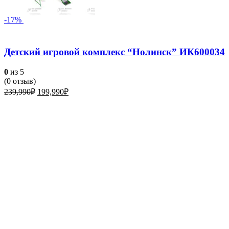
-17%
Детский игровой комплекс “Нолинск” ИК600034
0
из 5
(
0
отзыв)
Первоначальная
Текущая
239,990
₽
199,990
₽
цена
цена:
составляла
199,990₽.
239,990₽.