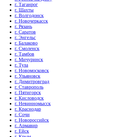
г. Таганрог
г. Шахты
г. Волгодонск
г. Новочеркасск
г. Рязань
г. Саратов
г. Энгельс
г. Балаково
г. Смоленск
г. Тамбов
г. Мичуринск
г. Тула
г. Новомосковск
г. Ульяновск
г. Димитровград
г. Ставрополь
г. Пятигорск
г. Кисловодск
г. Невинномысск
г. Краснодар
г. Сочи
г. Новороссийск
г. Армавир
г. Ейск
г. Крым