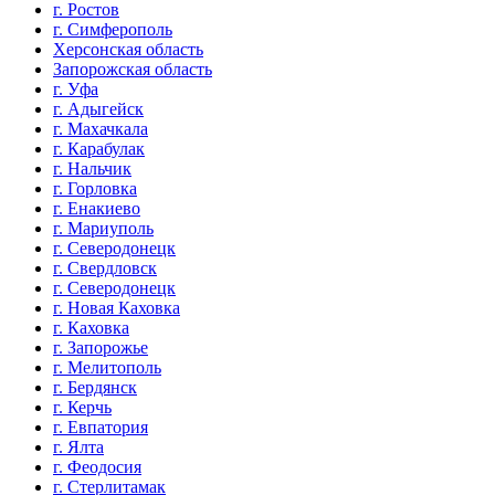
г. Ростов
г. Симферополь
Херсонская область
Запорожская область
г. Уфа
г. Адыгейск
г. Махачкала
г. Карабулак
г. Нальчик
г. Горловка
г. Енакиево
г. Мариуполь
г. Северодонецк
г. Свердловск
г. Северодонецк
г. Новая Каховка
г. Каховка
г. Запорожье
г. Мелитополь
г. Бердянск
г. Керчь
г. Евпатория
г. Ялта
г. Феодосия
г. Стерлитамак