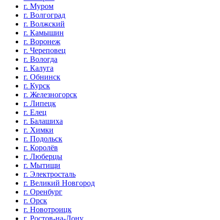
г. Муром
г. Волгоград
г. Волжский
г. Камышин
г. Воронеж
г. Череповец
г. Вологда
г. Калуга
г. Обнинск
г. Курск
г. Железногорск
г. Липецк
г. Елец
г. Балашиха
г. Химки
г. Подольск
г. Королёв
г. Люберцы
г. Мытищи
г. Электросталь
г. Великий Новгород
г. Оренбург
г. Орск
г. Новотроицк
г. Ростов-на-Дону