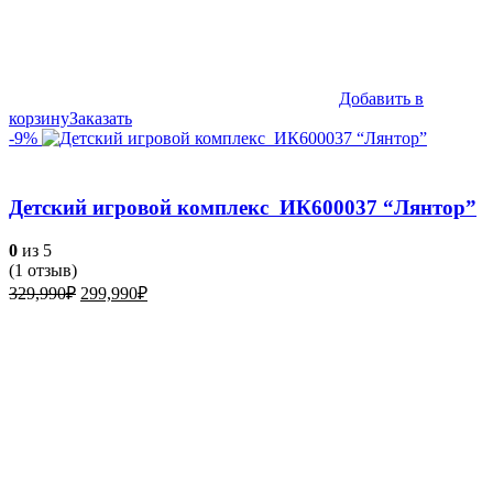
Добавить в
корзину
Заказать
-9%
Детский игровой комплекс ИК600037 “Лянтор”
0
из 5
(
1
отзыв)
Первоначальная
Текущая
329,990
₽
299,990
₽
цена
цена:
составляла
299,990₽.
329,990₽.