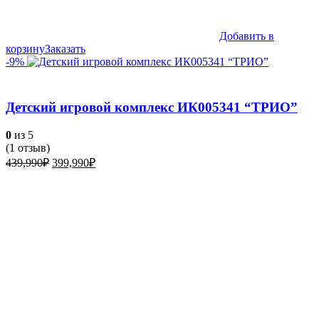
Добавить в
корзину
Заказать
-9%
Детский игровой комплекс ИК005341 “ТРИО”
0
из 5
(
1
отзыв)
Первоначальная
Текущая
439,990
₽
399,990
₽
цена
цена:
составляла
399,990₽.
439,990₽.