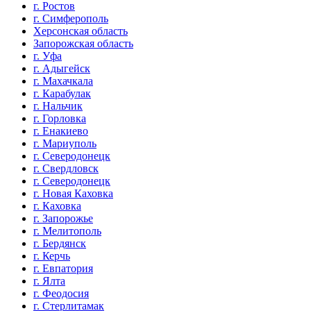
г. Ростов
г. Симферополь
Херсонская область
Запорожская область
г. Уфа
г. Адыгейск
г. Махачкала
г. Карабулак
г. Нальчик
г. Горловка
г. Енакиево
г. Мариуполь
г. Северодонецк
г. Свердловск
г. Северодонецк
г. Новая Каховка
г. Каховка
г. Запорожье
г. Мелитополь
г. Бердянск
г. Керчь
г. Евпатория
г. Ялта
г. Феодосия
г. Стерлитамак