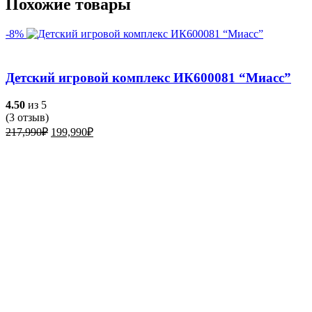
Похожие товары
-8%
Детский игровой комплекс ИК600081 “Миасс”
4.50
из 5
(
3
отзыв)
Первоначальная
Текущая
217,990
₽
199,990
₽
цена
цена:
составляла
199,990₽.
217,990₽.