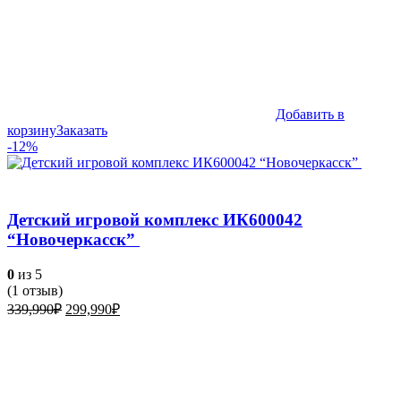
Добавить в
корзину
Заказать
-12%
Детский игровой комплекс ИК600042
“Новочеркасск”
0
из 5
(
1
отзыв)
Первоначальная
Текущая
339,990
₽
299,990
₽
цена
цена:
составляла
299,990₽.
339,990₽.