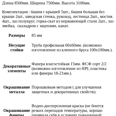
Длина 8500мм. Ширина 7500мм. Высота 3100мм.
Комплектация : башня с крышей 5шт., башня большая без
крыши 2шт., шведская стенка, рукоход, лестница 2шт., мостик
4шт., лаз полукруг, горка-скат из нержавеющей стали 2шт., лаз
змейка, скаладром с зацепами, канат.
Размеры
85 мм
Несущие
Труба профильная 60х60мм. (возможно
стойки
изготовление из клееного бруса 100х100мм.).
Фанера влагостойкая 15мм. ФСФ сорт 2/2
Декоративные
(возможно изготовление из HPL пластика
элементы
или фанеры 18-21мм.).
Окрашивание
Порошковым методом ( для улучшения
металла
защитных и декоративных свойств).
Водно-дисперсионная краска (не боится
Окрашивание
резких перепадов температуры, хорошо
фанеры
проявила себя в условиях повышенной