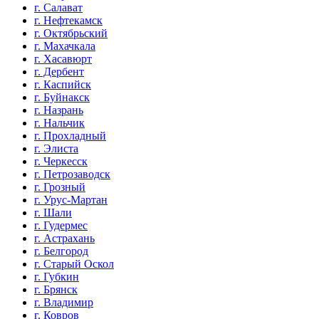
г. Салават
г. Нефтекамск
г. Октябрьский
г. Махачкала
г. Хасавюрт
г. Дербент
г. Каспийск
г. Буйнакск
г. Назрань
г. Нальчик
г. Прохладный
г. Элиста
г. Черкесск
г. Петрозаводск
г. Грозный
г. Урус-Мартан
г. Шали
г. Гудермес
г. Астрахань
г. Белгород
г. Старый Оскол
г. Губкин
г. Брянск
г. Владимир
г. Ковров