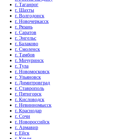
г. Таганрог
г. Шахты
г. Волгодонск
г. Новочеркасск
г. Рязань
г. Саратов
г. Энгельс
г. Балаково
г. Смоленск
г. Тамбов
г. Мичуринск
г. Тула
г. Новомосковск
г. Ульяновск
г. Димитровград
г. Ставрополь
г. Пятигорск
г. Кисловодск
г. Невинномысск
г. Краснодар
г. Сочи
г. Новороссийск
г. Армавир
г. Ейск
г. Крым