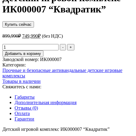
ИК000007 “Квадратик”
Купить сейчас
Первоначальная
Текущая
899,990
₽
749,990
₽
(без НДС)
цена
цена:
составляла
Количество
749,990₽.
-
+
товара
899,990₽.
Добавить в корзину
Детский
Заводской номер:
ИК000007
игровой
Категории:
комплекс
Прочные и безопасные антивандальные детские игровые
ИК000007
комплексы
"Квадратик"
Товары в наличии
Свяжитесь с нами:
Габариты
Дополнительная информация
Отзывы (0)
Оплата
Гарантии
Детский игровой комплекс ИК000007 “Квадратик”