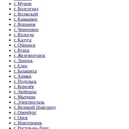
г. Муром
г. Волгоград
г. Волжский
г. Камышин
г. Воронеж
г. Череповец
г. Вологда
г. Калуга
г. Обнинск
г. Курск
г. Железногорск
г. Липецк
г. Елец
г. Балашиха
г. Химки
г. Подольск
г. Королёв
г. Люберцы
г. Мытищи
г. Электросталь
г. Великий Новгород
г. Оренбург
г. Орск
г. Новотроицк
г. Ростов-на-Дону