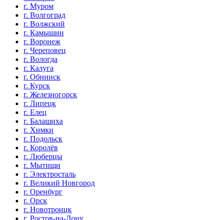
г. Муром
г. Волгоград
г. Волжский
г. Камышин
г. Воронеж
г. Череповец
г. Вологда
г. Калуга
г. Обнинск
г. Курск
г. Железногорск
г. Липецк
г. Елец
г. Балашиха
г. Химки
г. Подольск
г. Королёв
г. Люберцы
г. Мытищи
г. Электросталь
г. Великий Новгород
г. Оренбург
г. Орск
г. Новотроицк
г. Ростов-на-Дону