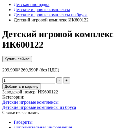
Детская площадка
Детские игровые комплексы
Детские игровые комплексы из бруса
Детский игровой комплекс ИК600122
Детский игровой комплекс
ИК600122
Купить сейчас
Первоначальная
Текущая
299,990
₽
269,990
₽
(без НДС)
цена
цена:
составляла
Количество
269,990₽.
-
+
товара
299,990₽.
Добавить в корзину
Детский
Заводской номер:
ИК600122
игровой
Категории:
комплекс
Детские игровые комплексы
ИК600122
Детские игровые комплексы из бруса
Свяжитесь с нами:
Габариты
Дополнительная информация