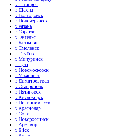
г. Таганрог
г. Шахты
г. Волгодонск
г. Новочеркасск
г. Рязань
г. Саратов
г. Энгельс
г. Балаково
г. Смоленск
г. Тамбов
г. Мичуринск
г. Тула
г. Новомосковск
г. Ульяновск
г. Димитровград
г. Ставрополь
г. Пятигорск
г. Кисловодск
г. Невинномысск
г. Краснодар
г. Сочи
г. Новороссийск
г. Армавир
г. Ейск
г. Крым