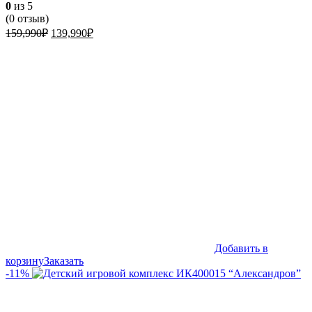
0
из 5
(
0
отзыв)
Первоначальная
Текущая
159,990
₽
139,990
₽
цена
цена:
составляла
139,990₽.
159,990₽.
Добавить в
корзину
Заказать
-11%