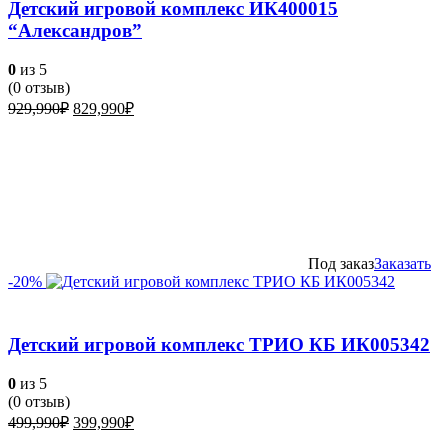
Детский игровой комплекс ИК400015
“Александров”
0
из 5
(
0
отзыв)
Первоначальная
Текущая
929,990
₽
829,990
₽
цена
цена:
составляла
829,990₽.
929,990₽.
Под заказ
Заказать
-20%
Детский игровой комплекс ТРИО КБ ИК005342
0
из 5
(
0
отзыв)
Первоначальная
Текущая
499,990
₽
399,990
₽
цена
цена: