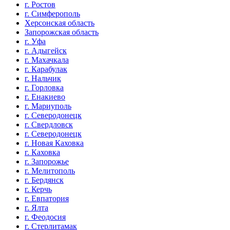
г. Ростов
г. Симферополь
Херсонская область
Запорожская область
г. Уфа
г. Адыгейск
г. Махачкала
г. Карабулак
г. Нальчик
г. Горловка
г. Енакиево
г. Мариуполь
г. Северодонецк
г. Свердловск
г. Северодонецк
г. Новая Каховка
г. Каховка
г. Запорожье
г. Мелитополь
г. Бердянск
г. Керчь
г. Евпатория
г. Ялта
г. Феодосия
г. Стерлитамак