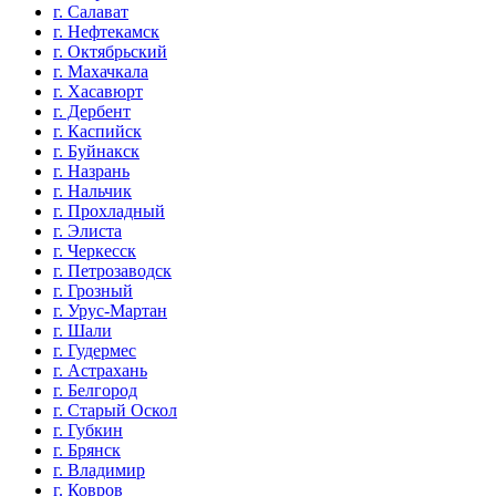
г. Салават
г. Нефтекамск
г. Октябрьский
г. Махачкала
г. Хасавюрт
г. Дербент
г. Каспийск
г. Буйнакск
г. Назрань
г. Нальчик
г. Прохладный
г. Элиста
г. Черкесск
г. Петрозаводск
г. Грозный
г. Урус-Мартан
г. Шали
г. Гудермес
г. Астрахань
г. Белгород
г. Старый Оскол
г. Губкин
г. Брянск
г. Владимир
г. Ковров