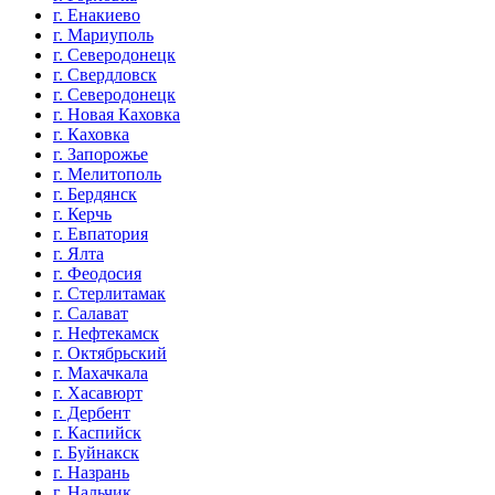
г. Енакиево
г. Мариуполь
г. Северодонецк
г. Свердловск
г. Северодонецк
г. Новая Каховка
г. Каховка
г. Запорожье
г. Мелитополь
г. Бердянск
г. Керчь
г. Евпатория
г. Ялта
г. Феодосия
г. Стерлитамак
г. Салават
г. Нефтекамск
г. Октябрьский
г. Махачкала
г. Хасавюрт
г. Дербент
г. Каспийск
г. Буйнакск
г. Назрань
г. Нальчик