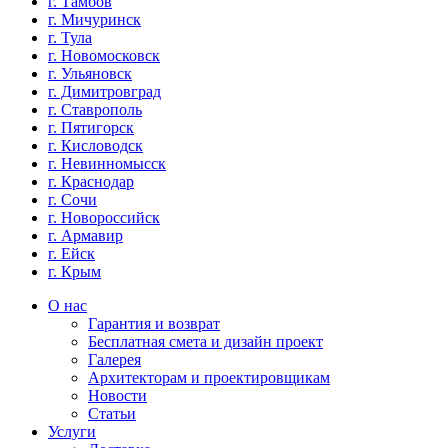
г. Тамбов
г. Мичуринск
г. Тула
г. Новомосковск
г. Ульяновск
г. Димитровград
г. Ставрополь
г. Пятигорск
г. Кисловодск
г. Невинномысск
г. Краснодар
г. Сочи
г. Новороссийск
г. Армавир
г. Ейск
г. Крым
О нас
Гарантия и возврат
Бесплатная смета и дизайн проект
Галерея
Архитекторам и проектировщикам
Новости
Статьи
Услуги