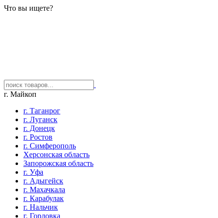
Что вы ищете?
г. Майкоп
г. Таганрог
г. Луганск
г. Донецк
г. Ростов
г. Симферополь
Херсонская область
Запорожская область
г. Уфа
г. Адыгейск
г. Махачкала
г. Карабулак
г. Нальчик
г. Горловка