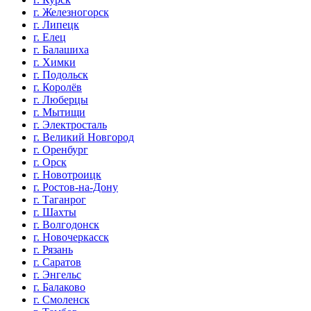
г. Железногорск
г. Липецк
г. Елец
г. Балашиха
г. Химки
г. Подольск
г. Королёв
г. Люберцы
г. Мытищи
г. Электросталь
г. Великий Новгород
г. Оренбург
г. Орск
г. Новотроицк
г. Ростов-на-Дону
г. Таганрог
г. Шахты
г. Волгодонск
г. Новочеркасск
г. Рязань
г. Саратов
г. Энгельс
г. Балаково
г. Смоленск