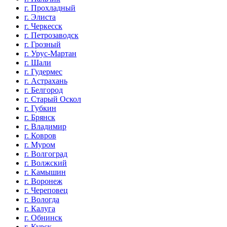
г. Прохладный
г. Элиста
г. Черкесск
г. Петрозаводск
г. Грозный
г. Урус-Мартан
г. Шали
г. Гудермес
г. Астрахань
г. Белгород
г. Старый Оскол
г. Губкин
г. Брянск
г. Владимир
г. Ковров
г. Муром
г. Волгоград
г. Волжский
г. Камышин
г. Воронеж
г. Череповец
г. Вологда
г. Калуга
г. Обнинск
г. Курск