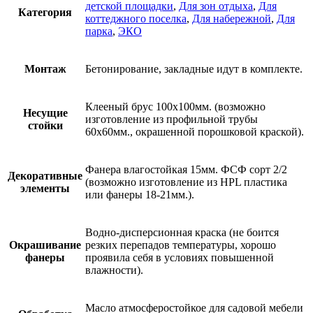
детской площадки
,
Для зон отдыха
,
Для
Категория
коттеджного поселка
,
Для набережной
,
Для
парка
,
ЭКО
Монтаж
Бетонирование, закладные идут в комплекте.
Клееный брус 100х100мм. (возможно
Несущие
изготовление из профильной трубы
стойки
60х60мм., окрашенной порошковой краской).
Фанера влагостойкая 15мм. ФСФ сорт 2/2
Декоративные
(возможно изготовление из HPL пластика
элементы
или фанеры 18-21мм.).
Водно-дисперсионная краска (не боится
Окрашивание
резких перепадов температуры, хорошо
фанеры
проявила себя в условиях повышенной
влажности).
Масло атмосферостойкое для садовой мебели