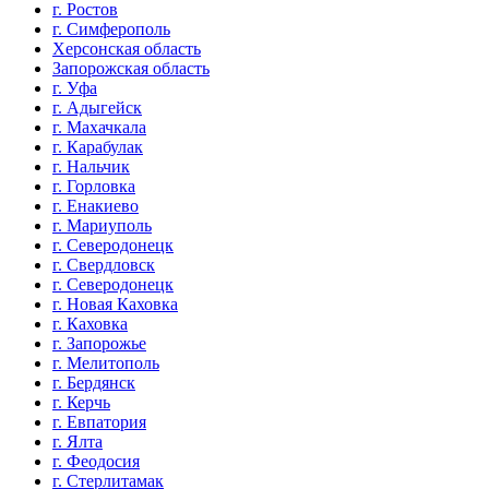
г. Ростов
г. Симферополь
Херсонская область
Запорожская область
г. Уфа
г. Адыгейск
г. Махачкала
г. Карабулак
г. Нальчик
г. Горловка
г. Енакиево
г. Мариуполь
г. Северодонецк
г. Свердловск
г. Северодонецк
г. Новая Каховка
г. Каховка
г. Запорожье
г. Мелитополь
г. Бердянск
г. Керчь
г. Евпатория
г. Ялта
г. Феодосия
г. Стерлитамак