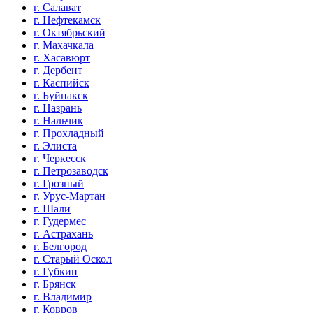
г. Салават
г. Нефтекамск
г. Октябрьский
г. Махачкала
г. Хасавюрт
г. Дербент
г. Каспийск
г. Буйнакск
г. Назрань
г. Нальчик
г. Прохладный
г. Элиста
г. Черкесск
г. Петрозаводск
г. Грозный
г. Урус-Мартан
г. Шали
г. Гудермес
г. Астрахань
г. Белгород
г. Старый Оскол
г. Губкин
г. Брянск
г. Владимир
г. Ковров