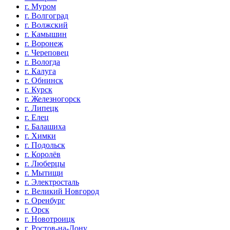
г. Муром
г. Волгоград
г. Волжский
г. Камышин
г. Воронеж
г. Череповец
г. Вологда
г. Калуга
г. Обнинск
г. Курск
г. Железногорск
г. Липецк
г. Елец
г. Балашиха
г. Химки
г. Подольск
г. Королёв
г. Люберцы
г. Мытищи
г. Электросталь
г. Великий Новгород
г. Оренбург
г. Орск
г. Новотроицк
г. Ростов-на-Дону