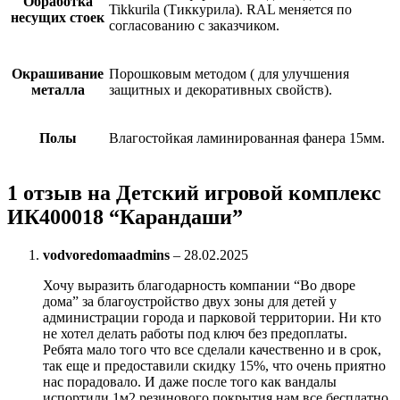
Обработка
Tikkurila (Тиккурила). RAL меняется по
несущих стоек
согласованию с заказчиком.
Окрашивание
Порошковым методом ( для улучшения
металла
защитных и декоративных свойств).
Полы
Влагостойкая ламинированная фанера 15мм.
1 отзыв на
Детский игровой комплекс
ИК400018 “Карандаши”
vodvoredomaadmins
–
28.02.2025
Хочу выразить благодарность компании “Во дворе
дома” за благоустройство двух зоны для детей у
администрации города и парковой территории. Ни кто
не хотел делать работы под ключ без предоплаты.
Ребята мало того что все сделали качественно и в срок,
так еще и предоставили скидку 15%, что очень приятно
нас порадовало. И даже после того как вандалы
испортили 1м2 резинового покрытия нам все бесплатно