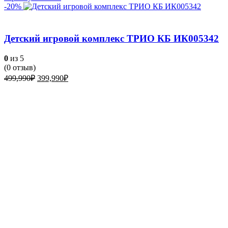
-20%
Детский игровой комплекс ТРИО КБ ИК005342
0
из 5
(
0
отзыв)
Первоначальная
Текущая
499,990
₽
399,990
₽
цена
цена:
составляла
399,990₽.
499,990₽.