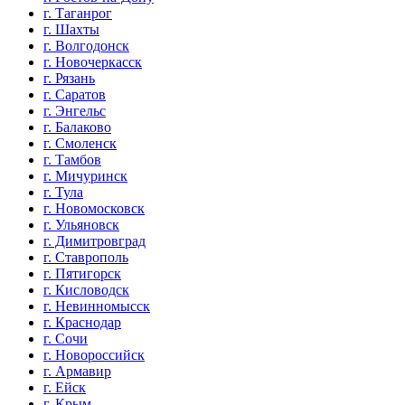
г. Таганрог
г. Шахты
г. Волгодонск
г. Новочеркасск
г. Рязань
г. Саратов
г. Энгельс
г. Балаково
г. Смоленск
г. Тамбов
г. Мичуринск
г. Тула
г. Новомосковск
г. Ульяновск
г. Димитровград
г. Ставрополь
г. Пятигорск
г. Кисловодск
г. Невинномысск
г. Краснодар
г. Сочи
г. Новороссийск
г. Армавир
г. Ейск
г. Крым