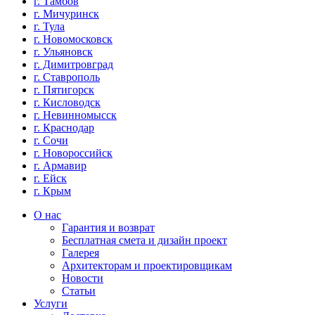
г. Тамбов
г. Мичуринск
г. Тула
г. Новомосковск
г. Ульяновск
г. Димитровград
г. Ставрополь
г. Пятигорск
г. Кисловодск
г. Невинномысск
г. Краснодар
г. Сочи
г. Новороссийск
г. Армавир
г. Ейск
г. Крым
О нас
Гарантия и возврат
Бесплатная смета и дизайн проект
Галерея
Архитекторам и проектировщикам
Новости
Статьи
Услуги