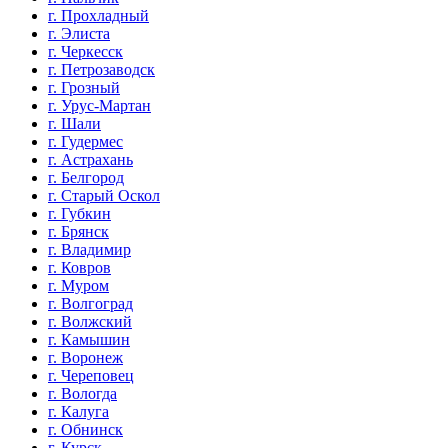
г. Прохладный
г. Элиста
г. Черкесск
г. Петрозаводск
г. Грозный
г. Урус-Мартан
г. Шали
г. Гудермес
г. Астрахань
г. Белгород
г. Старый Оскол
г. Губкин
г. Брянск
г. Владимир
г. Ковров
г. Муром
г. Волгоград
г. Волжский
г. Камышин
г. Воронеж
г. Череповец
г. Вологда
г. Калуга
г. Обнинск
г. Курск