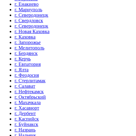
г. Енакиево
г. Мариуполь
г. Северодонецк
г. Свердловск
г. Северодонецк
г. Новая Каховка
г. Каховка
г. Запорожье
г. Мелитополь
г. Бердянск
г. Керчь
г. Евпатория
г. Ялта
г. Феодосия
г. Стерлитамак
г. Салават
г. Нефтекамск
г. Октябрьский
г. Махачкала
г. Хасавюрт
г. Дербент
г. Каспийск
г. Буйнакск
г. Назрань
г. Нальчик