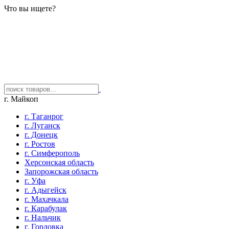
Что вы ищете?
г. Майкоп
г. Таганрог
г. Луганск
г. Донецк
г. Ростов
г. Симферополь
Херсонская область
Запорожская область
г. Уфа
г. Адыгейск
г. Махачкала
г. Карабулак
г. Нальчик
г. Горловка