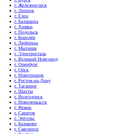
г. Железногорск
г. Липецк
г. Елец
г. Балашиха
г. Химки
г. Подольск
г. Королёв
г. Люберцы
г. Мытищи
г. Электросталь
г. Великий Новгород
г. Оренбург
г. Орск
г. Новотроицк
г. Ростов-на-Дону
г. Таганрог
г. Шахты
г. Волгодонск
г. Новочеркасск
г. Рязань
г. Саратов
г. Энгельс
г. Балаково
г. Смоленск