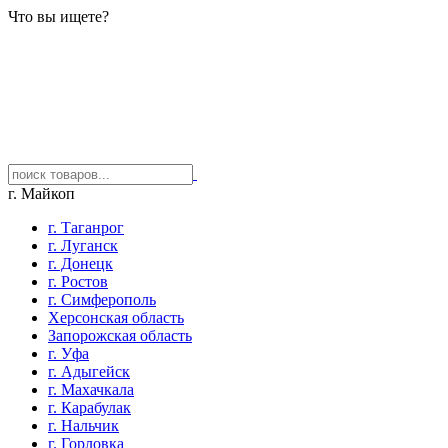
Что вы ищете?
г. Майкоп
г. Таганрог
г. Луганск
г. Донецк
г. Ростов
г. Симферополь
Херсонская область
Запорожская область
г. Уфа
г. Адыгейск
г. Махачкала
г. Карабулак
г. Нальчик
г. Горловка