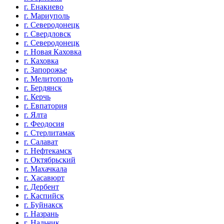
г. Енакиево
г. Мариуполь
г. Северодонецк
г. Свердловск
г. Северодонецк
г. Новая Каховка
г. Каховка
г. Запорожье
г. Мелитополь
г. Бердянск
г. Керчь
г. Евпатория
г. Ялта
г. Феодосия
г. Стерлитамак
г. Салават
г. Нефтекамск
г. Октябрьский
г. Махачкала
г. Хасавюрт
г. Дербент
г. Каспийск
г. Буйнакск
г. Назрань
г. Нальчик