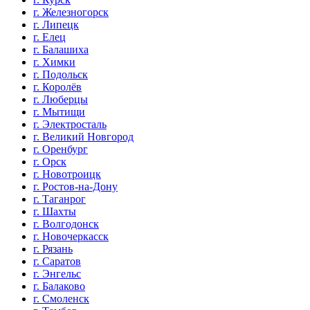
г. Железногорск
г. Липецк
г. Елец
г. Балашиха
г. Химки
г. Подольск
г. Королёв
г. Люберцы
г. Мытищи
г. Электросталь
г. Великий Новгород
г. Оренбург
г. Орск
г. Новотроицк
г. Ростов-на-Дону
г. Таганрог
г. Шахты
г. Волгодонск
г. Новочеркасск
г. Рязань
г. Саратов
г. Энгельс
г. Балаково
г. Смоленск