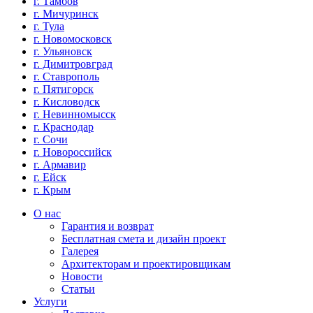
г. Тамбов
г. Мичуринск
г. Тула
г. Новомосковск
г. Ульяновск
г. Димитровград
г. Ставрополь
г. Пятигорск
г. Кисловодск
г. Невинномысск
г. Краснодар
г. Сочи
г. Новороссийск
г. Армавир
г. Ейск
г. Крым
О нас
Гарантия и возврат
Бесплатная смета и дизайн проект
Галерея
Архитекторам и проектировщикам
Новости
Статьи
Услуги