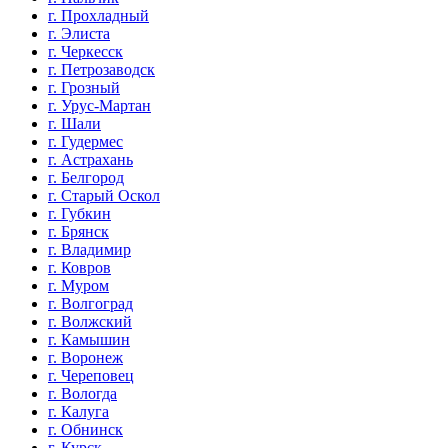
г. Прохладный
г. Элиста
г. Черкесск
г. Петрозаводск
г. Грозный
г. Урус-Мартан
г. Шали
г. Гудермес
г. Астрахань
г. Белгород
г. Старый Оскол
г. Губкин
г. Брянск
г. Владимир
г. Ковров
г. Муром
г. Волгоград
г. Волжский
г. Камышин
г. Воронеж
г. Череповец
г. Вологда
г. Калуга
г. Обнинск
г. Курск